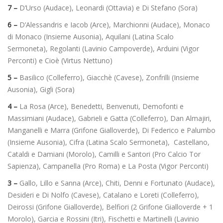
7 –
D’Urso (Audace),
Leonardi (Ottavia) e Di Stefano (Sora)
6 –
D’Alessandris e Iacob (Arce), Marchionni (Audace), Monaco
di Monaco (Insieme Ausonia), Aquilani (Latina Scalo
Sermoneta), Regolanti (Lavinio Campoverde), Arduini (Vigor
Perconti) e Cioè (Virtus Nettuno)
5 –
Basilico (Colleferro), Giacchè (Cavese), Zonfrilli (Insieme
Ausonia), Gigli (Sora)
4 –
La Rosa (Arce), Benedetti, Benvenuti, Demofonti e
Massimiani (Audace), Gabrieli e Gatta (Colleferro), Dan Almajiri,
Manganelli e Marra (Grifone Gialloverde), Di Federico e Palumbo
(Insieme Ausonia), Cifra (Latina Scalo Sermoneta), Castellano,
Cataldi e Damiani (Morolo), Camilli e Santori (Pro Calcio Tor
Sapienza), Campanella (Pro Roma) e La Posta (Vigor Perconti)
3 –
Gallo, Lillo e Sanna (Arce), Chiti, Denni e Fortunato (Audace),
Desideri e Di Nolfo (Cavese), Catalano e Loreti (Colleferro),
Deirossi (Grifone Gialloverde), Belfiori (2 Grifone Gialloverde + 1
Morolo), Garcia e Rossini (Itri), Fischetti e Martinelli (Lavinio