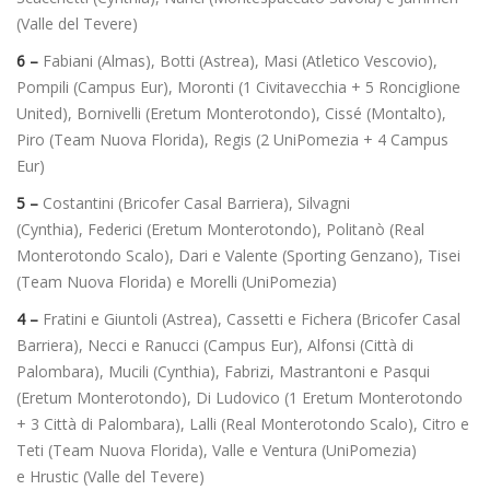
(Valle del Tevere)
6 –
Fabiani (Almas), Botti (Astrea), Masi (Atletico Vescovio),
Pompili (Campus Eur), Moronti (1 Civitavecchia + 5 Ronciglione
United), Bornivelli (Eretum Monterotondo), Cissé (Montalto),
Piro (Team Nuova Florida), Regis (2 UniPomezia + 4 Campus
Eur)
5 –
Costantini (Bricofer Casal Barriera), Silvagni
(Cynthia),
Federici (Eretum Monterotondo), Politanò (Real
Monterotondo Scalo), Dari e Valente (Sporting Genzano), Tisei
(Team Nuova Florida) e Morelli (UniPomezia)
4 –
Fratini e Giuntoli (Astrea), Cassetti e Fichera (Bricofer Casal
Barriera), Necci e Ranucci (Campus Eur), Alfonsi (Città di
Palombara), Mucili (Cynthia), Fabrizi, Mastrantoni e Pasqui
(Eretum Monterotondo), Di Ludovico (1 Eretum Monterotondo
+ 3 Città di Palombara), Lalli (Real Monterotondo Scalo), Citro e
Teti (Team Nuova Florida), Valle e Ventura (UniPomezia)
e Hrustic (Valle del Tevere)