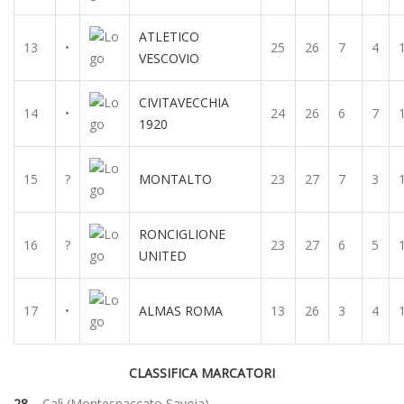
ATLETICO
13
•
25
26
7
4
VESCOVIO
CIVITAVECCHIA
14
•
24
26
6
7
1920
15
?
MONTALTO
23
27
7
3
RONCIGLIONE
16
?
23
27
6
5
UNITED
17
•
ALMAS ROMA
13
26
3
4
CLASSIFICA MARCATORI
28 –
Calì (Montespaccato Savoia)