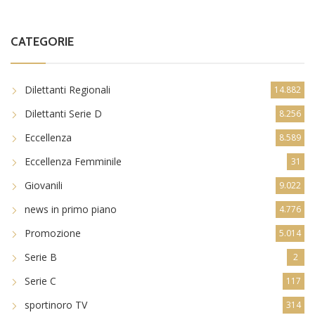
CATEGORIE
Dilettanti Regionali
14.882
Dilettanti Serie D
8.256
Eccellenza
8.589
Eccellenza Femminile
31
Giovanili
9.022
news in primo piano
4.776
Promozione
5.014
Serie B
2
Serie C
117
sportinoro TV
314