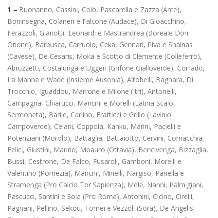
1 –
Buonanno, Cassini, Colò, Pascarella e Zazza (Arce),
Boninsegna, Colaneri e Falcone (Audace), Di Gioacchino,
Ferazzoli, Gianotti, Leonardi e Mastrandrea (Boreale Don
Orione), Barbusca, Carruolo, Ceka, Gennari, Piva e Shainas
(Cavese), De Cesaris, Moka e Scotto di Clemente (Colleferro),
Abruzzetti, Costalunga e Uggeri (Grifone Gialloverde), Corrado,
La Manna e Wade (Insieme Ausonia), Altobelli, Bagnara, Di
Trocchio, Iguaddou, Marrone e Milone (Itri), Antonelli,
Campagna, Chiarucci, Mancini e Morelli (Latina Scalo
Sermoneta), Barile, Carlino, Fratticci e Grillo (Lavinio
Campoverde), Celani, Coppola, Kanku, Marini, Pacielli e
Potenziani (Morolo), Battaglia, Battaiotto, Cervini, Cornacchia,
Felici, Giustini, Marino, Moauro (Ottavia), Bencivenga, Bizzaglia,
Bussi, Cestrone, De Falco, Fusaroli, Gamboni, Morelli e
Valentino (Pomezia), Mancini, Minelli, Nargiso, Panella e
Stramenga (Pro Calcio Tor Sapienza), Mele, Nanni, Palmigiani,
Pascucci, Santini e Sola (Pro Roma), Antonini, Cicino, Cirelli,
Pagnani, Pellino, Sekou, Tomei e Vezzoli (Sora), De Angelis,