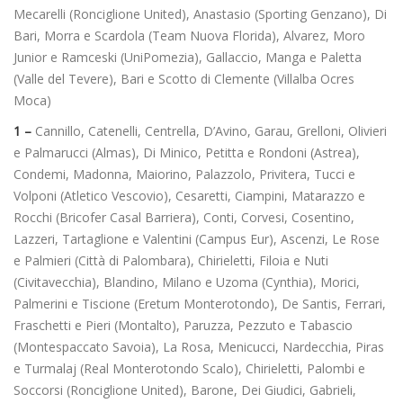
Mecarelli (Ronciglione United), Anastasio (Sporting Genzano), Di
Bari, Morra e Scardola (Team Nuova Florida), Alvarez, Moro
Junior e Ramceski (UniPomezia), Gallaccio, Manga e Paletta
(Valle del Tevere), Bari e Scotto di Clemente (Villalba Ocres
Moca)
1 –
Cannillo, Catenelli, Centrella, D’Avino, Garau, Grelloni, Olivieri
e Palmarucci (Almas), Di Minico, Petitta e Rondoni (Astrea),
Condemi, Madonna, Maiorino, Palazzolo, Privitera, Tucci e
Volponi (Atletico Vescovio), Cesaretti, Ciampini, Matarazzo e
Rocchi (Bricofer Casal Barriera), Conti, Corvesi, Cosentino,
Lazzeri, Tartaglione e Valentini (Campus Eur), Ascenzi, Le Rose
e Palmieri (Città di Palombara), Chirieletti, Filoia e Nuti
(Civitavecchia), Blandino, Milano e Uzoma (Cynthia), Morici,
Palmerini e Tiscione (Eretum Monterotondo), De Santis, Ferrari,
Fraschetti e Pieri (Montalto), Paruzza, Pezzuto e Tabascio
(Montespaccato Savoia), La Rosa, Menicucci, Nardecchia, Piras
e Turmalaj (Real Monterotondo Scalo), Chirieletti, Palombi e
Soccorsi (Ronciglione United), Barone, Dei Giudici, Gabrieli,