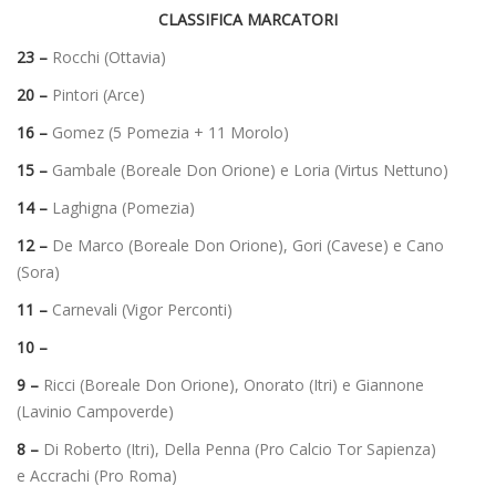
CLASSIFICA MARCATORI
23 –
Rocchi (Ottavia)
20 –
Pintori (Arce)
16 –
Gomez (5 Pomezia + 11 Morolo)
15 –
Gambale (Boreale Don Orione) e Loria (Virtus Nettuno)
14 –
Laghigna (Pomezia)
12 –
De Marco (Boreale Don Orione), Gori (Cavese) e Cano
(Sora)
11 –
Carnevali (Vigor Perconti)
10 –
9 –
Ricci (Boreale Don Orione), Onorato (Itri) e Giannone
(Lavinio Campoverde)
8 –
Di Roberto (Itri), Della Penna (Pro Calcio Tor Sapienza)
e
Accrachi (Pro Roma)