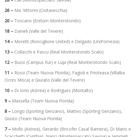
26 –
Ma. Vittorini (Civitavecchia)
20 –
Toscano (Eretum Monterotondo)
18 –
Danieli (Valle del Tevere)
14 –
Moretti (Ronciglione United) e Delgado (UniPomezia)
13 –
Collacchi e Pascu (Real Monterotondo Scalo)
12 –
Bussi (Campus Eur) e Lupi (Real Monterotondo Scalo)
11 –
Rossi (Team Nuova Florida), Fagioli e Prioteasa (Villalba
Ocres Moca) e Giurato (Valle del Tevere)
10 –
Di Iorio (Astrea) e Rodriguez (Montalto)
9 –
Massella (Team Nuova Florida)
8 –
Longo (Sporting Genzano), Matteo (Sporting Genzano),
Giusto (Team Nuova Florida)
7 –
Mollo (Astrea), Gerardo (Bricofer Casal Barriera), Di Mario e
Scacchetti (Cynthia), Nanci (Montespaccato Savoia) e Jammeh