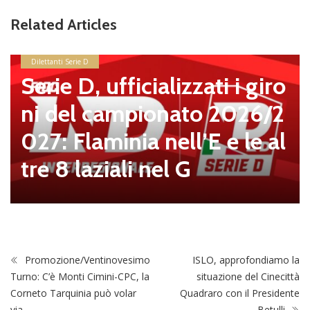
Related Articles
Dilettanti Serie D
Serie D, ufficializzati i giro
ni del campionato 2026/2
027: Flaminia nell’E e le al
tre 8 laziali nel G
Promozione/Ventinovesimo
ISLO, approfondiamo la
Turno: C’è Monti Cimini-CPC, la
situazione del Cinecittà
Corneto Tarquinia può volar
Quadraro con il Presidente
via…
Betulli