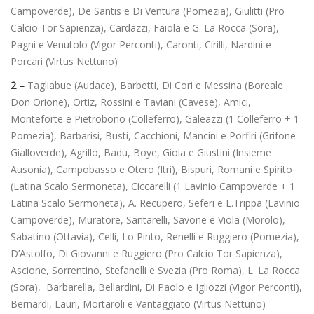
Campoverde), De Santis e Di Ventura (Pomezia), Giulitti (Pro
Calcio Tor Sapienza), Cardazzi, Faiola e G. La Rocca (Sora),
Pagni e Venutolo (Vigor Perconti), Caronti, Cirilli, Nardini e
Porcari (Virtus Nettuno)
2 –
Tagliabue (Audace), Barbetti, Di Cori e Messina (Boreale
Don Orione), Ortiz, Rossini e Taviani (Cavese), Amici,
Monteforte e Pietrobono (Colleferro), Galeazzi (1 Colleferro + 1
Pomezia), Barbarisi, Busti, Cacchioni, Mancini e Porfiri (Grifone
Gialloverde), Agrillo, Badu, Boye, Gioia e Giustini (Insieme
Ausonia), Campobasso e Otero (Itri), Bispuri, Romani e Spirito
(Latina Scalo Sermoneta), Ciccarelli (1 Lavinio Campoverde + 1
Latina Scalo Sermoneta), A. Recupero, Seferi e L.Trippa (Lavinio
Campoverde), Muratore, Santarelli, Savone e Viola (Morolo),
Sabatino (Ottavia), Celli, Lo Pinto, Renelli e Ruggiero (Pomezia),
D’Astolfo, Di Giovanni e Ruggiero (Pro Calcio Tor Sapienza),
Ascione, Sorrentino, Stefanelli e Svezia (Pro Roma), L. La Rocca
(Sora), Barbarella, Bellardini, Di Paolo e Igliozzi (Vigor Perconti),
Bernardi, Lauri, Mortaroli e Vantaggiato (Virtus Nettuno)