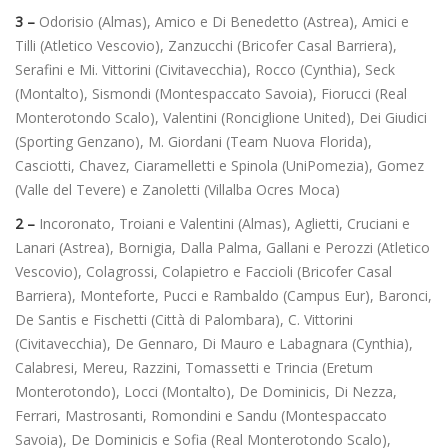
3 –
Odorisio (Almas), Amico e Di Benedetto (Astrea), Amici e
Tilli (Atletico Vescovio), Zanzucchi (Bricofer Casal Barriera),
Serafini e Mi. Vittorini (Civitavecchia), Rocco (Cynthia), Seck
(Montalto), Sismondi (Montespaccato Savoia), Fiorucci (Real
Monterotondo Scalo), Valentini (Ronciglione United), Dei Giudici
(Sporting Genzano), M. Giordani (Team Nuova Florida),
Casciotti, Chavez, Ciaramelletti e Spinola (UniPomezia), Gomez
(Valle del Tevere) e Zanoletti (Villalba Ocres Moca)
2 –
Incoronato, Troiani e Valentini (Almas), Aglietti, Cruciani e
Lanari (Astrea), Bornigia, Dalla Palma, Gallani e Perozzi (Atletico
Vescovio), Colagrossi, Colapietro e Faccioli (Bricofer Casal
Barriera), Monteforte, Pucci e Rambaldo (Campus Eur), Baronci,
De Santis e Fischetti (Città di Palombara), C. Vittorini
(Civitavecchia), De Gennaro, Di Mauro e Labagnara (Cynthia),
Calabresi, Mereu, Razzini, Tomassetti e Trincia (Eretum
Monterotondo), Locci (Montalto), De Dominicis, Di Nezza,
Ferrari, Mastrosanti, Romondini e Sandu (Montespaccato
Savoia), De Dominicis e Sofia (Real Monterotondo Scalo),