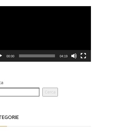
eo
er
00:00
04:19
ca
Cerca
TEGORIE