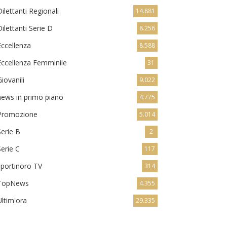
Dilettanti Regionali
14.881
Dilettanti Serie D
8.256
Eccellenza
8.588
Eccellenza Femminile
31
Giovanili
9.022
news in primo piano
4.775
Promozione
5.014
Serie B
2
Serie C
117
sportinoro TV
314
TopNews
4.355
Ultim'ora
29.335