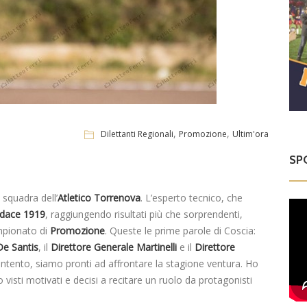
,
,
Dilettanti Regionali
Promozione
Ultim'ora
SP
 squadra dell’
Atletico Torrenova
. L’esperto tecnico, che
dace 1919
, raggiungendo risultati più che sorprendenti,
mpionato di
Promozione
. Queste le prime parole di Coscia:
De Santis
, il
Direttore Generale Martinelli
e il
Direttore
ntento, siamo pronti ad affrontare la stagione ventura. Ho
o visti motivati e decisi a recitare un ruolo da protagonisti
D
V