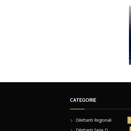
CATEGORIE
Dilettanti Regionali
1
Dilettanti Serie D