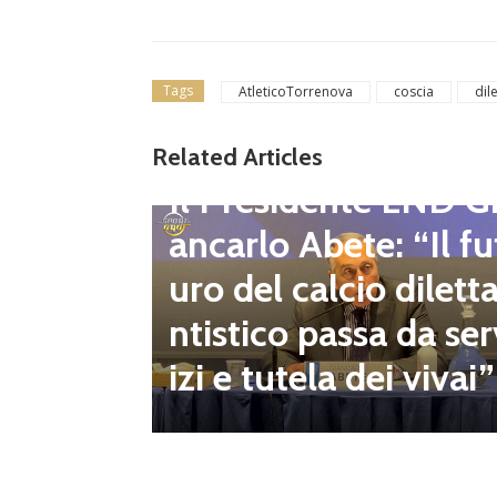
Tags
AtleticoTorrenova
coscia
dile
gione d
Related Articles
Dilettanti Regionali
 club fe
Il Presidente LND G
i e pre
ancarlo Abete: “Il fu
mpionat
uro del calcio dilett
onsecut
ntistico passa da ser
izi e tutela dei vivai”