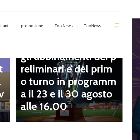
C
t
ttanti
promozione
Top News
TopNews
Dilettanti Serie D
t
Coppa Italia Serie D,
B
gli abbinamenti dei p
i
o
reliminari e del prim
t
a
o turno in programm
a
n
a il 23 e il 30 agosto
v
alle 16.00