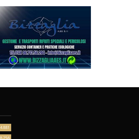
4.881
8.256