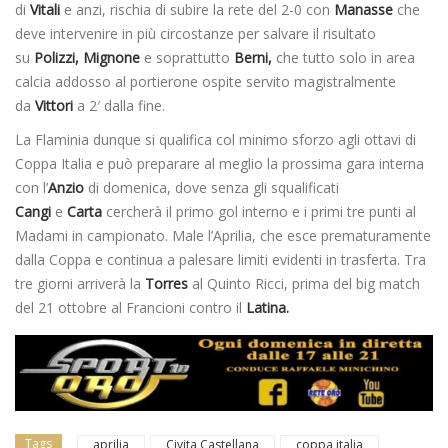
di
Vitali
e anzi, rischia di subire la rete del 2-0 con
Manasse
che
deve intervenire in più circostanze per salvare il risultato
su
Polizzi, Mignone
e soprattutto
Berni,
che tutto solo in area
calcia addosso al portierone ospite servito magistralmente
da
Vittori
a 2′ dalla fine.
La Flaminia dunque si qualifica col minimo sforzo agli ottavi di
Coppa Italia e può preparare al meglio la prossima gara interna
con l’
Anzio
di domenica, dove senza gli squalificati
Cangi
e
Carta
cercherà il primo gol interno e i primi tre punti al
Madami in campionato. Male l’Aprilia, che esce prematuramente
dalla Coppa e continua a palesare limiti evidenti in trasferta. Tra
tre giorni arriverà la
Torres
al Quinto Ricci, prima del big match
del 21 ottobre al Francioni contro il
Latina.
Tags
aprilia
Civita Castellana
coppa italia