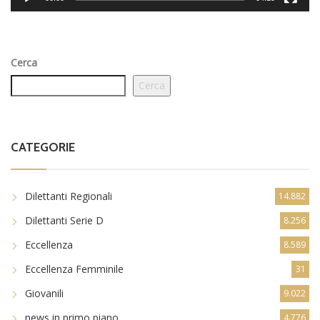
Cerca
Cerca
CATEGORIE
Dilettanti Regionali
14.882
Dilettanti Serie D
8.256
Eccellenza
8.589
Eccellenza Femminile
31
Giovanili
9.022
news in primo piano
4.776