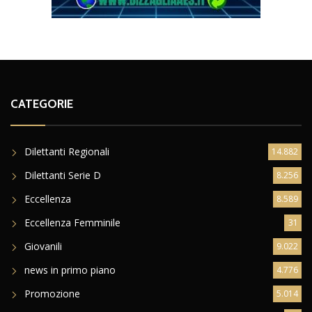
CATEGORIE
Dilettanti Regionali
14.882
Dilettanti Serie D
8.256
Eccellenza
8.589
Eccellenza Femminile
31
Giovanili
9.022
news in primo piano
4.776
Promozione
5.014