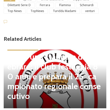
Dilettanti Serie D
Ferrara
Flaminia
Schenardi
Top News
TopNews
Turiddu Madami
venturi
Related Articles
news in primo piano
Tolfa, una stagione da cel
ebrare: il club festeggia 8
0 anni e prepara il 25° ca
mpionato regionale conse
cutivo