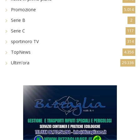
Promozione
5.014
Serie B
2
Serie C
117
sportinoro TV
314
TopNews
4.356
Ultim'ora
29.336