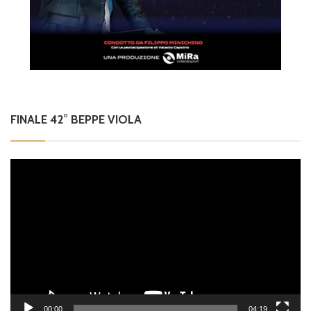
FINALE 42° BEPPE VIOLA
Video
Player
00:00
04:19