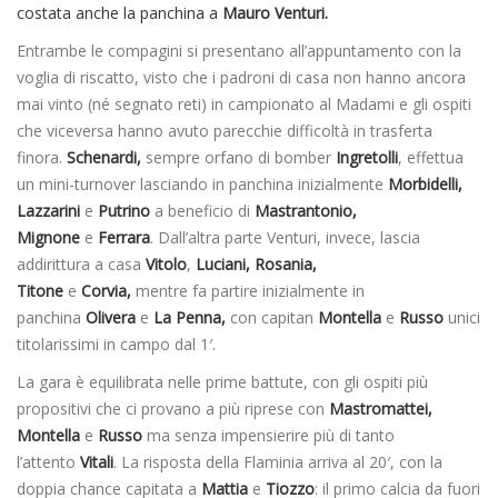
costata anche la panchina a
Mauro Venturi.
Entrambe le compagini si presentano all’appuntamento con la
voglia di riscatto, visto che i padroni di casa non hanno ancora
mai vinto (né segnato reti) in campionato al Madami e gli ospiti
che viceversa hanno avuto parecchie difficoltà in trasferta
finora.
Schenardi,
sempre orfano di bomber
Ingretolli
,
effettua
un mini-turnover lasciando in panchina inizialmente
Morbidelli,
Lazzarini
e
Putrino
a beneficio di
Mastrantonio,
Mignone
e
Ferrara
. Dall’altra parte Venturi, invece, lascia
addirittura a casa
Vitolo
,
Luciani, Rosania,
Titone
e
Corvia,
mentre fa partire inizialmente in
panchina
Olivera
e
La Penna,
con capitan
Montella
e
Russo
unici
titolarissimi in campo dal 1′.
La gara è equilibrata nelle prime battute, con gli ospiti più
propositivi che ci provano a più riprese con
Mastromattei,
Montella
e
Russo
ma senza impensierire più di tanto
l’attento
Vitali
. La risposta della Flaminia arriva al 20′, con la
doppia chance capitata a
Mattia
e
Tiozzo
: il primo calcia da fuori