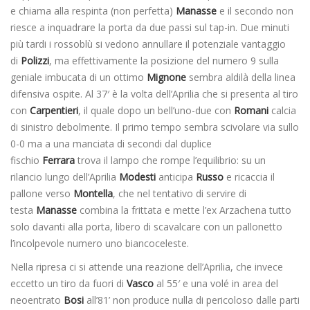
e chiama alla respinta (non perfetta)
Manasse
e il secondo non
riesce a inquadrare la porta da due passi sul tap-in. Due minuti
più tardi i rossoblù si vedono annullare il potenziale vantaggio
di
Polizzi
, ma effettivamente la posizione del numero 9 sulla
geniale imbucata di un ottimo
Mignone
sembra aldilà della linea
difensiva ospite. Al 37′ è la volta dell’Aprilia che si presenta al tiro
con
Carpentieri
, il quale dopo un bell’uno-due con
Romani
calcia
di sinistro debolmente. Il primo tempo sembra scivolare via sullo
0-0 ma a una manciata di secondi dal duplice
fischio
Ferrara
trova il lampo che rompe l’equilibrio: su un
rilancio lungo dell’Aprilia
Modesti
anticipa
Russo
e ricaccia il
pallone verso
Montella
, che nel tentativo di servire di
testa
Manasse
combina la frittata e mette l’ex Arzachena tutto
solo davanti alla porta, libero di scavalcare con un pallonetto
l’incolpevole numero uno biancoceleste.
Nella ripresa ci si attende una reazione dell’Aprilia, che invece
eccetto un tiro da fuori di
Vasco
al 55′ e una volé in area del
neoentrato
Bosi
all’81’ non produce nulla di pericoloso dalle parti