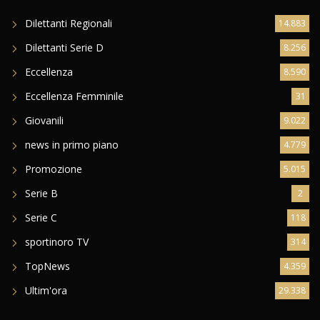
Dilettanti Regionali
14.883
Dilettanti Serie D
8.256
Eccellenza
8.590
Eccellenza Femminile
31
Giovanili
9.022
news in primo piano
4.779
Promozione
5.015
Serie B
2
Serie C
118
sportinoro TV
314
TopNews
4.359
Ultim'ora
29.338