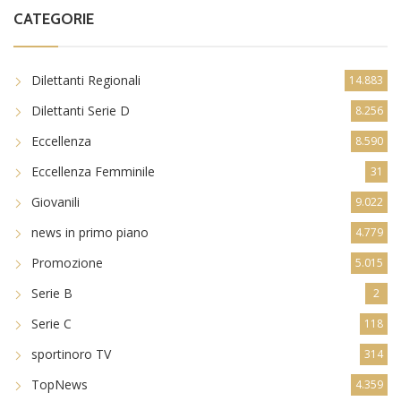
CATEGORIE
Dilettanti Regionali
14.883
Dilettanti Serie D
8.256
Eccellenza
8.590
Eccellenza Femminile
31
Giovanili
9.022
news in primo piano
4.779
Promozione
5.015
Serie B
2
Serie C
118
sportinoro TV
314
TopNews
4.359