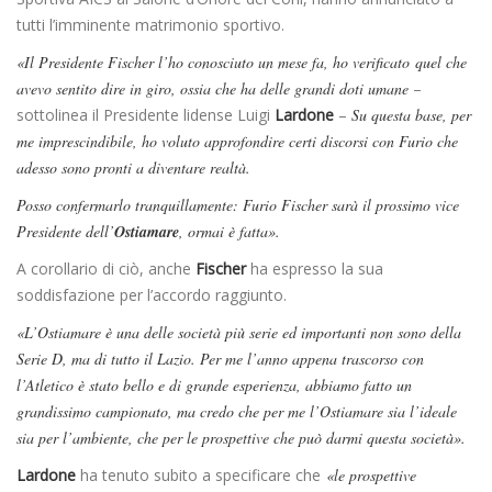
tutti l’imminente matrimonio sportivo.
«Il Presidente Fischer l’ho conosciuto un mese fa, ho verificato quel che
avevo sentito dire in giro, ossia che ha delle grandi doti umane
–
sottolinea il Presidente lidense Luigi
Lardone
–
Su questa base, per
me imprescindibile, ho voluto approfondire certi discorsi con Furio che
adesso sono pronti a diventare realtà.
Posso confermarlo tranquillamente: Furio Fischer sarà il prossimo vice
Presidente dell’
Ostiamare
, ormai è fatta».
A corollario di ciò, anche
Fischer
ha espresso la sua
soddisfazione per l’accordo raggiunto.
«L’Ostiamare è una delle società più serie ed importanti non sono della
Serie D, ma di tutto il Lazio. Per me l’anno appena trascorso con
l’Atletico è stato bello e di grande esperienza, abbiamo fatto un
grandissimo campionato, ma credo che per me l’Ostiamare sia l’ideale
sia per l’ambiente, che per le prospettive che può darmi questa società».
Lardone
ha tenuto subito a specificare che
«le prospettive