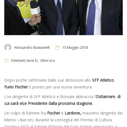
Alessandro Bastianelli
15 Maggio 2018
,
Dilettanti Serie D
Ultim'ora
Dopo poche settimane dalle sue dimissioni allo
SFF Atletico
,
Furio Fischer
è pronto per una nuova avventura.
L’ex dirigente di SFF Atletico e Boreale abbraccia l’
Ostiamare
,
di
cui sarà vice Presidente dalla prossima stagione.
Un colpo di fulmine fra
Fischer
e
Lardone,
massimo dirigente dei
lidensi: i due ieri, durante la consegna del Premio di Cultura
Sportiva AICS al Salone d’Onore del Coni, hanno annunciato a