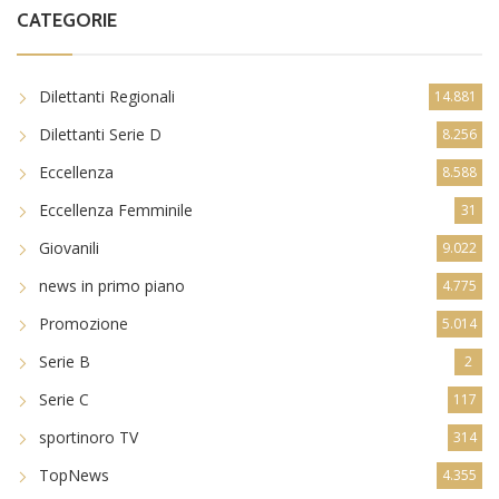
CATEGORIE
Dilettanti Regionali
14.881
Dilettanti Serie D
8.256
Eccellenza
8.588
Eccellenza Femminile
31
Giovanili
9.022
news in primo piano
4.775
Promozione
5.014
Serie B
2
Serie C
117
sportinoro TV
314
TopNews
4.355