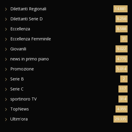
Dilettanti Regionali
14.881
Dilettanti Serie D
8.256
Eccellenza
8.588
Eccellenza Femminile
31
Giovanili
9.022
news in primo piano
4.775
Promozione
5.014
Serie B
2
Serie C
117
sportinoro TV
314
TopNews
4.355
Ultim'ora
29.335