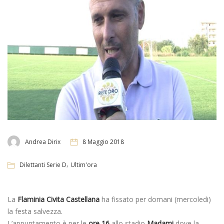
Andrea Dirix
8 Maggio 2018
,
Dilettanti Serie D
Ultim'ora
La
Flaminia Civita Castellana
ha fissato per domani (mercoledi)
la festa salvezza.
L’appuntamento è per le
ore 16
allo stadio
Madami
dove la