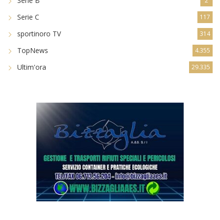
Serie B
2
Serie C
117
sportinoro TV
314
TopNews
4.355
Ultim'ora
29.335