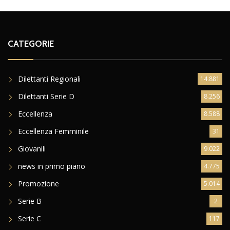
CATEGORIE
Dilettanti Regionali
14.881
Dilettanti Serie D
8.256
Eccellenza
8.588
Eccellenza Femminile
31
Giovanili
9.022
news in primo piano
4.775
Promozione
5.014
Serie B
2
Serie C
117