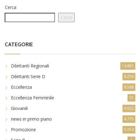
Cerca
Cerca
CATEGORIE
Dilettanti Regionali
14.881
Dilettanti Serie D
8.256
Eccellenza
8.588
Eccellenza Femminile
31
Giovanili
9.022
news in primo piano
4.775
Promozione
5.014