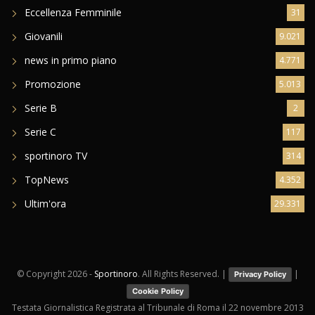
Eccellenza Femminile
31
Giovanili
9.021
news in primo piano
4.771
Promozione
5.013
Serie B
2
Serie C
117
sportinoro TV
314
TopNews
4.352
Ultim'ora
29.331
© Copyright
2026 -
Sportinoro
. All Rights Reserved. |
|
Privacy Policy
Cookie Policy
Testata Giornalistica Registrata al Tribunale di Roma il 22 novembre 2013