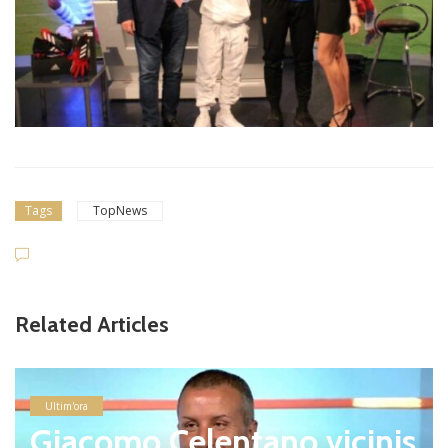
Tags
TopNews
Related Articles
Ultim'ora
Giacomo Celentano vicinis