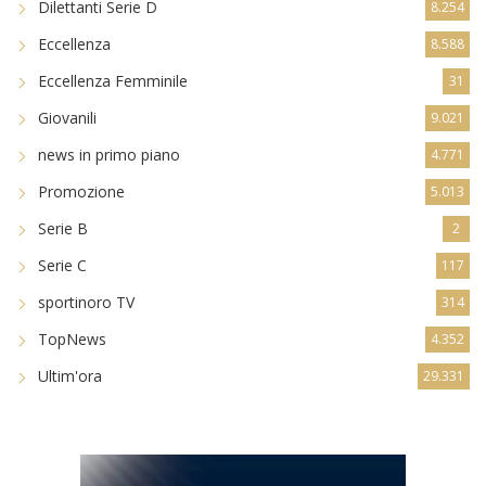
Dilettanti Serie D
8.254
Eccellenza
8.588
Eccellenza Femminile
31
Giovanili
9.021
news in primo piano
4.771
Promozione
5.013
Serie B
2
Serie C
117
sportinoro TV
314
TopNews
4.352
Ultim'ora
29.331