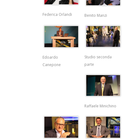
Federica Orlandi
Benito Manzi
Studio seconda
Edoardo
parte
Canepone
Raffaele Minichino