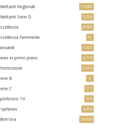
Dilettanti Regionali
14.882
Dilettanti Serie D
8.256
Eccellenza
8.589
Eccellenza Femminile
31
Giovanili
9.022
news in primo piano
4.776
Promozione
5.014
Serie B
2
Serie C
117
sportinoro TV
314
TopNews
4.356
Ultim'ora
29.336