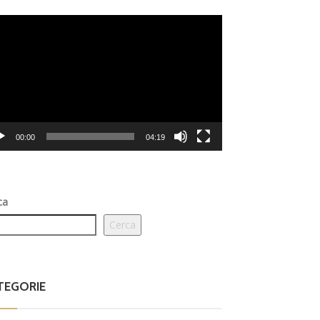
eo
er
00:00
04:19
ca
Cerca
TEGORIE