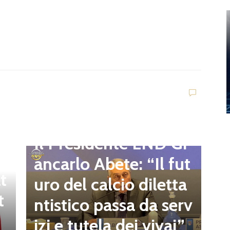
D
d
C
Dilettanti Regionali
e
g
Il Presidente LND Gi
e
r
ancarlo Abete: “Il fut
t
o
uro del calcio diletta
t
a
ntistico passa da serv
a
izi e tutela dei vivai”