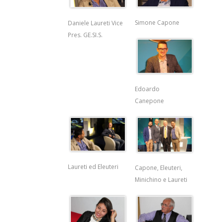
Simone Capone
Daniele Laureti Vice
Pres. GE.SI.S.
Edoardo
Canepone
Laureti ed Eleuteri
Capone, Eleuteri,
Minichino e Laureti