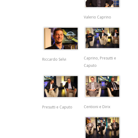
Valerio Caprino
Caprino, Presutti e
Riccardo Selvi
Caputo
Centioni e Dirix
Presutti e Caputo