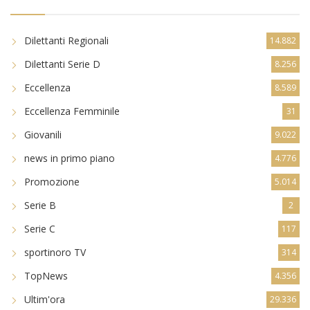
Dilettanti Regionali
14.882
Dilettanti Serie D
8.256
Eccellenza
8.589
Eccellenza Femminile
31
Giovanili
9.022
news in primo piano
4.776
Promozione
5.014
Serie B
2
Serie C
117
sportinoro TV
314
TopNews
4.356
Ultim'ora
29.336