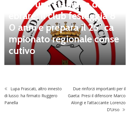
Tolfa, una stagione da cel
ebrare: il club festeggia 8
0 anni e prepara il 25° ca
mpionato regionale conse
cutivo
Lupa Frascati, altro innesto
Due rinforzi importanti per il
di lusso: ha firmato Ruggero
Gaeta: Presi il difensore Marco
Panella
Alongi e l’attaccante Lorenzo
D’Urso