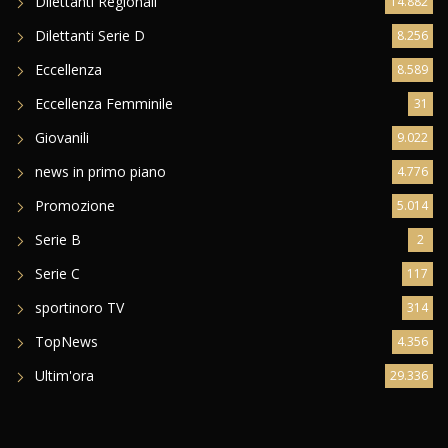
Dilettanti Regionali
14.882
Dilettanti Serie D
8.256
Eccellenza
8.589
Eccellenza Femminile
31
Giovanili
9.022
news in primo piano
4.776
Promozione
5.014
Serie B
2
Serie C
117
sportinoro TV
314
TopNews
4.356
Ultim'ora
29.336