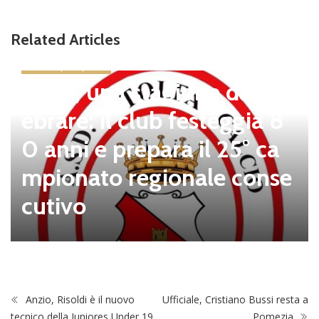
Related Articles
news in primo piano
Tolfa, una stagione da cel
ebrare: il club festeggia 8
0 anni e prepara il 25° ca
mpionato regionale conse
cutivo
Anzio, Risoldi è il nuovo
Ufficiale, Cristiano Bussi resta a
tecnico della Juniores Under 19
Pomezia