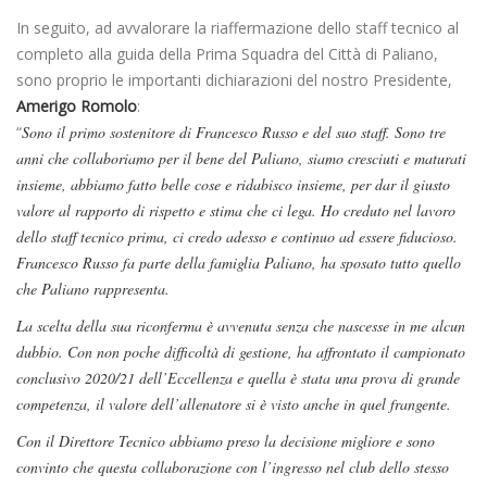
In seguito, ad avvalorare la riaffermazione dello staff tecnico al
completo alla guida della Prima Squadra del Città di Paliano,
sono proprio le importanti dichiarazioni del nostro Presidente,
Amerigo Romolo
:
“
Sono il primo sostenitore di Francesco Russo e del suo staff. Sono tre
anni che collaboriamo per il bene del Paliano, siamo cresciuti e maturati
insieme, abbiamo fatto belle cose e ridabisco insieme, per dar il giusto
valore al rapporto di rispetto e stima che ci lega. Ho creduto nel lavoro
dello staff tecnico prima, ci credo adesso e continuo ad essere fiducioso.
Francesco Russo fa parte della famiglia Paliano, ha sposato tutto quello
che Paliano rappresenta.
La scelta della sua riconferma è avvenuta senza che nascesse in me alcun
dubbio. Con non poche difficoltà di gestione, ha affrontato il campionato
conclusivo 2020/21 dell’Eccellenza e quella è stata una prova di grande
competenza, il valore dell’allenatore si è visto anche in quel frangente.
Con il Direttore Tecnico abbiamo preso la decisione migliore e sono
convinto che questa collaborazione con l’ingresso nel club dello stesso