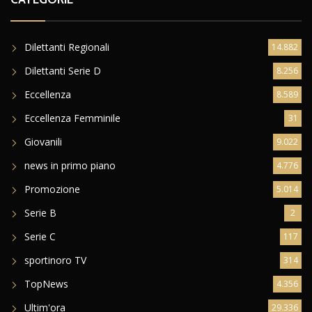
Dilettanti Regionali
14.882
Dilettanti Serie D
8.256
Eccellenza
8.589
Eccellenza Femminile
31
Giovanili
9.022
news in primo piano
4.776
Promozione
5.014
Serie B
2
Serie C
117
sportinoro TV
314
TopNews
4.356
Ultim'ora
29.336