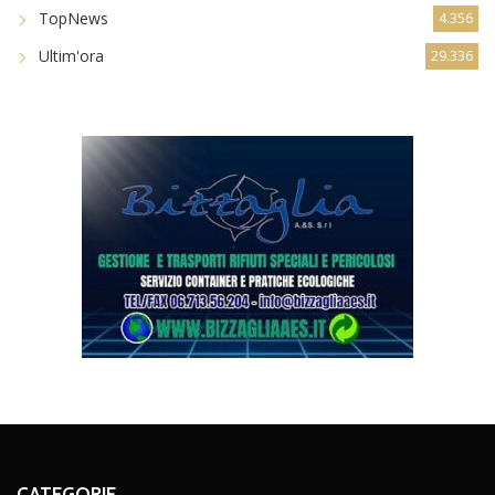
TopNews
4.356
Ultim'ora
29.336
CATEGORIE