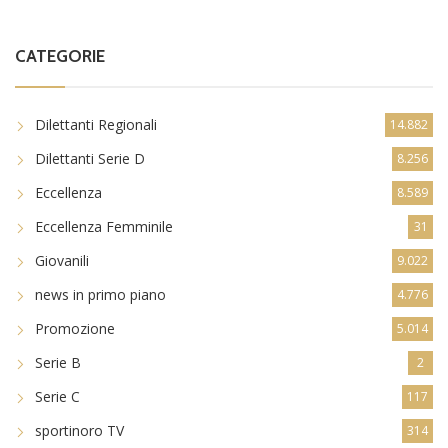
CATEGORIE
Dilettanti Regionali
14.882
Dilettanti Serie D
8.256
Eccellenza
8.589
Eccellenza Femminile
31
Giovanili
9.022
news in primo piano
4.776
Promozione
5.014
Serie B
2
Serie C
117
sportinoro TV
314