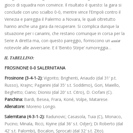
gioco di squadra non convince. Il risultato è questo: la gara si
conclude con uno scialbo 0-0, mentre vince l’Empoli contro il
Venezia e pareggia il Palermo a Novara, le quali oltretutto
hanno anche una gara da recuperare. Si complica dunque la
situazione per i canarini, che restano comunque in corsa per la
Serie A diretta ma, con questo pareggio, forniscono un
assist
notevole alle avversarie. E il ‘Benito Stirpe’ rumoreggia…
IL TABELLINO:
FROSINONE 0-0 SALERNITANA
Frosinone (3-4-1-2):
Vigorito; Brighenti, Ariaudo (dal 31′ p.t.
Russo), Krajnc; Paganini (dal 35′ s.t. Soddimo), Gori, Maiello,
Beghetto; Ciano; Dionisi (dal 20′ s.t. Citro), D. Ciofani (C).
Panchina:
Bardi, Besea, Frara, Koné, Volpe, Matarese.
Allenatore:
Moreno Longo.
Salernitana (4-3-1-2):
Radunovic; Casasola, Tuia (C), Monaco,
Pucino; Minala, Ricci, Kiyine (dal 36′ s.t. Odjer); Di Roberto (dal
42′ s.t. Palombi), Bocalon, Sprocati (dal 32′ s.t. Zito).