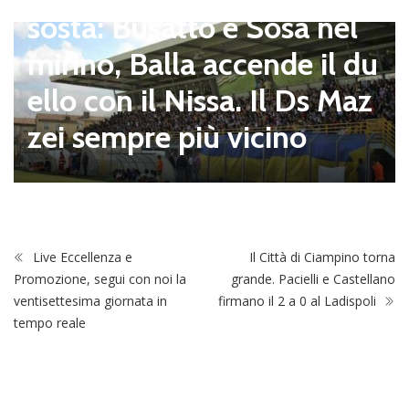
Dilettanti Serie D
Serie D, ufficializzati i giro
ni del campionato 2026/2
027: Flaminia nell’E e le al
tre 8 laziali nel G
Live Eccellenza e
Il Città di Ciampino torna
Promozione, segui con noi la
grande. Pacielli e Castellano
ventisettesima giornata in
firmano il 2 a 0 al Ladispoli
tempo reale