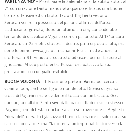
PARTENZA ‘NO’ –
Pronti-via e la Salernitana si fa subito sotto, al
7′, con un’azione tanto manovrata quanto efficace: una buona
trama offensiva ed un brutto liscio di Brighenti vedono
Sprocati venire in possesso del pallone al limite dell’area.
L’attaccante granata, dopo un ottimo slalom, conclude alto
tentando di scavalcare Vigorito con un pallonetto. Al 18′ ancora
Sprocati, dai 25 metri, sfodera il destro: palla di poco a lato, ma
sono le prime avvisaglie per i canarini. E ci si mette anche la
sfortuna: al 31′ Ariaudo è costretto ad uscire per un fastidio al
ginocchio. Al suo posto entra Russo, che battezza la sua
prestazione con un giallo evitabile.
BUONA VOLONTÀ –
Il Frosinone parte in
tilt
ma poi cerca di
venirne fuori, anche se il gioco non decolla: Dionisi segna su
cross di Paganini ma è evidente il tocco con un braccio. Gol,
dunque, annullato. Si rifa vivo dalle parti di Radunovic lo stesso
Paganini, che di testa conclude a lato su traversone di Beghetto.
Prima dell’intervallo i giallazzurri hanno la chance di sbloccarla su
calcio di punizione, ma Ciano tenta un improbabile tiro verso la
porta che sì impegna Radunovic, ma che mai e poi mai sarebbe