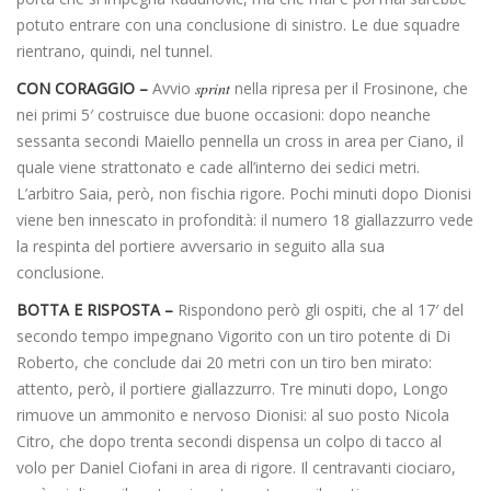
potuto entrare con una conclusione di sinistro. Le due squadre
rientrano, quindi, nel tunnel.
CON CORAGGIO –
Avvio
sprint
nella ripresa per il Frosinone, che
nei primi 5′ costruisce due buone occasioni: dopo neanche
sessanta secondi Maiello pennella un cross in area per Ciano, il
quale viene strattonato e cade all’interno dei sedici metri.
L’arbitro Saia, però, non fischia rigore. Pochi minuti dopo Dionisi
viene ben innescato in profondità: il numero 18 giallazzurro vede
la respinta del portiere avversario in seguito alla sua
conclusione.
BOTTA E RISPOSTA –
Rispondono però gli ospiti, che al 17′ del
secondo tempo impegnano Vigorito con un tiro potente di Di
Roberto, che conclude dai 20 metri con un tiro ben mirato:
attento, però, il portiere giallazzurro. Tre minuti dopo, Longo
rimuove un ammonito e nervoso Dionisi: al suo posto Nicola
Citro, che dopo trenta secondi dispensa un colpo di tacco al
volo per Daniel Ciofani in area di rigore. Il centravanti ciociaro,