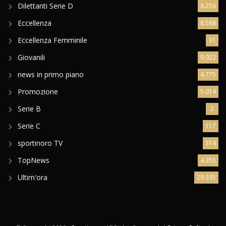
Dilettanti Regionali
14.881
Dilettanti Serie D
8.256
Eccellenza
8.588
Eccellenza Femminile
31
Giovanili
9.022
news in primo piano
4.775
Promozione
5.014
Serie B
2
Serie C
117
sportinoro TV
314
TopNews
4.355
Ultim'ora
29.335