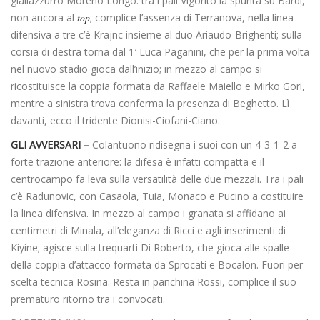
giallazzurro Moreno Longo: tra i pali Vigorito la spunta su Bardi,
non ancora al
top
; complice l’assenza di Terranova, nella linea
difensiva a tre c’è Krajnc insieme al duo Ariaudo-Brighenti; sulla
corsia di destra torna dal 1′ Luca Paganini, che per la prima volta
nel nuovo stadio gioca dall’inizio; in mezzo al campo si
ricostituisce la coppia formata da Raffaele Maiello e Mirko Gori,
mentre a sinistra trova conferma la presenza di Beghetto. Lì
davanti, ecco il tridente Dionisi-Ciofani-Ciano.
GLI AVVERSARI –
Colantuono ridisegna i suoi con un 4-3-1-2 a
forte trazione anteriore: la difesa è infatti compatta e il
centrocampo fa leva sulla versatilità delle due mezzali. Tra i pali
c’è Radunovic, con Casaola, Tuia, Monaco e Pucino a costituire
la linea difensiva. In mezzo al campo i granata si affidano ai
centimetri di Minala, all’eleganza di Ricci e agli inserimenti di
Kiyine; agisce sulla trequarti Di Roberto, che gioca alle spalle
della coppia d’attacco formata da Sprocati e Bocalon. Fuori per
scelta tecnica Rosina. Resta in panchina Rossi, complice il suo
prematuro ritorno tra i convocati.