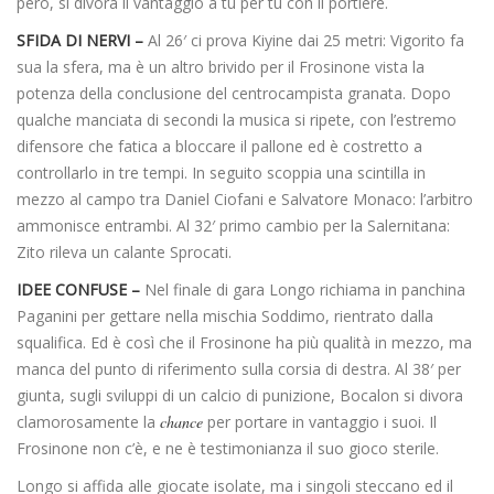
però, si divora il vantaggio a tu per tu con il portiere.
SFIDA DI NERVI –
Al 26′ ci prova Kiyine dai 25 metri: Vigorito fa
sua la sfera, ma è un altro brivido per il Frosinone vista la
potenza della conclusione del centrocampista granata. Dopo
qualche manciata di secondi la musica si ripete, con l’estremo
difensore che fatica a bloccare il pallone ed è costretto a
controllarlo in tre tempi. In seguito scoppia una scintilla in
mezzo al campo tra Daniel Ciofani e Salvatore Monaco: l’arbitro
ammonisce entrambi. Al 32′ primo cambio per la Salernitana:
Zito rileva un calante Sprocati.
IDEE CONFUSE –
Nel finale di gara Longo richiama in panchina
Paganini per gettare nella mischia Soddimo, rientrato dalla
squalifica. Ed è così che il Frosinone ha più qualità in mezzo, ma
manca del punto di riferimento sulla corsia di destra. Al 38′ per
giunta, sugli sviluppi di un calcio di punizione, Bocalon si divora
clamorosamente la
chance
per portare in vantaggio i suoi. Il
Frosinone non c’è, e ne è testimonianza il suo gioco sterile.
Longo si affida alle giocate isolate, ma i singoli steccano ed il