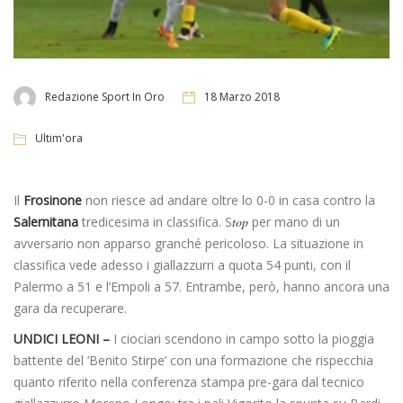
Redazione Sport In Oro
18 Marzo 2018
Ultim'ora
Il
Frosinone
non riesce ad andare oltre lo 0-0 in casa contro la
Salernitana
tredicesima in classifica. S
top
per mano di un
avversario non apparso granché pericoloso. La situazione in
classifica vede adesso i giallazzurri a quota 54 punti, con il
Palermo a 51 e l’Empoli a 57. Entrambe, però, hanno ancora una
gara da recuperare.
UNDICI LEONI –
I ciociari scendono in campo sotto la pioggia
battente del ‘Benito Stirpe’ con una formazione che rispecchia
quanto riferito nella conferenza stampa pre-gara dal tecnico