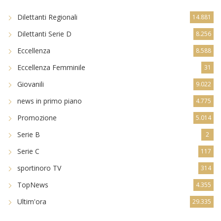
CATEGORIE
Dilettanti Regionali
14.881
Dilettanti Serie D
8.256
Eccellenza
8.588
Eccellenza Femminile
31
Giovanili
9.022
news in primo piano
4.775
Promozione
5.014
Serie B
2
Serie C
117
sportinoro TV
314
TopNews
4.355
Ultim'ora
29.335