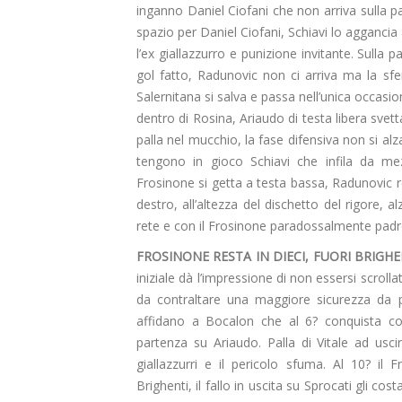
inganno Daniel Ciofani che non arriva sulla pal
spazio per Daniel Ciofani, Schiavi lo aggancia a
l’ex giallazzurro e punizione invitante. Sulla 
gol fatto, Radunovic non ci arriva ma la sfe
Salernitana si salva e passa nell’unica occasio
dentro di Rosina, Ariaudo di testa libera svet
palla nel mucchio, la fase difensiva non si al
tengono in gioco Schiavi che infila da mez
Frosinone si getta a testa bassa, Radunovic re
destro, all’altezza del dischetto del rigore, a
rete e con il Frosinone paradossalmente pad
FROSINONE RESTA IN DIECI, FUORI BRIGHE
iniziale dà l’impressione di non essersi scrolla
da contraltare una maggiore sicurezza da pa
affidano a Bocalon che al 6? conquista c
partenza su Ariaudo. Palla di Vitale ad usci
giallazzurri e il pericolo sfuma. Al 10? i
Brighenti, il fallo in uscita su Sprocati gli cos