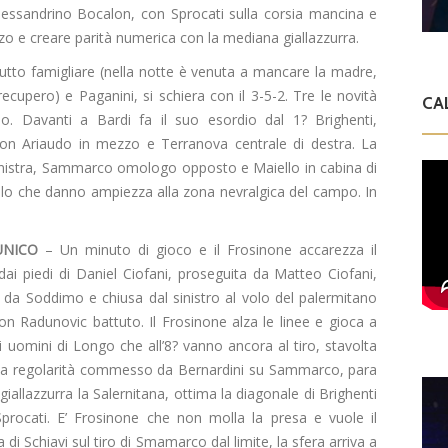
 alessandrino Bocalon, con Sprocati sulla corsia mancina e
zo e creare parità numerica con la mediana giallazzurra.
lutto famigliare (nella notte è venuta a mancare la madre,
l recupero) e Paganini, si schiera con il 3-5-2. Tre le novità
CA
mo. Davanti a Bardi fa il suo esordio dal 1? Brighenti,
, con Ariaudo in mezzo e Terranova centrale di destra. La
inistra, Sammarco omologo opposto e Maiello in cabina di
vello che danno ampiezza alla zona nevralgica del campo. In
UNICO
– Un minuto di gioco e il Frosinone accarezza il
dai piedi di Daniel Ciofani, proseguita da Matteo Ciofani,
a da Soddimo e chiusa dal sinistro al volo del palermitano
con Radunovic battuto. Il Frosinone alza le linee e gioca a
 uomini di Longo che all’8? vanno ancora al tiro, stavolta
lla regolarità commesso da Bernardini su Sammarco, para
 giallazzurra la Salernitana, ottima la diagonale di Brighenti
 Sprocati. E’ Frosinone che non molla la presa e vuole il
di Schiavi sul tiro di Smamarco dal limite, la sfera arriva a