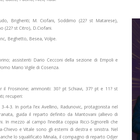
udo, Brighenti; M. Ciofani, Soddimo (22? st Matarese),
o (22? st Citro), D.Ciofani.
jnc, Beghetto, Besea, Volpe.
rino; assistenti Dario Cecconi della sezione di Empoli e
Uomo Mario Vigile di Cosenza.
er il Frosinone; ammoniti: 30? pt Schiavi, 37? pt e 11? st
ti; recuperi:
 3-4-3. In porta l’ex Avellino, Radunovic, protagonista nel
granata, guida il reparto definito da Mantovani (allievo di
. In mezzo al campo l’inedita coppia Ricci-Signorelli che
uola-Chievo e Vitale sono gli esterni di destra e sinistra. Nel
 anche lo squalificato Minala, il compagno di reparto Odjer