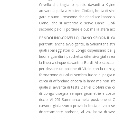
Crivello che taglia lo spazio davanti a Kiyi
arrivare la palla a Matteo Ciofani, botta di si
gara e buon Frosinone che ribadisce l’approcc
Ciano, che si accentra e serve Daniel Ciof
secondo palo, il portiere è out ma la sfera ac
PENDOLINO-CRIVELLO, CIANO SFIORA IL GO
per tratti anche avvolgente, la Salernitana s
quali i palleggiatori di Longo dispensano bel g
buona guardia il pacchetto difensivo giallazz
la linea a cinque davanti a Bardi. Allo scoccar
per deviare un pallone di Vitale con la retrog
formazione di Bollini sembra fuoco di paglia m
cerca di affondare ancora la lama ma non sfon
quale si avventa di testa Daniel Ciofani che c
di Longo disegna sempre geometrie e costruis
riccio. Al 25? Sammarco nella posizione di Ci
cursore giallazzurro prova la botta al volo s
discretamente padrone, al 28? lascia di sas