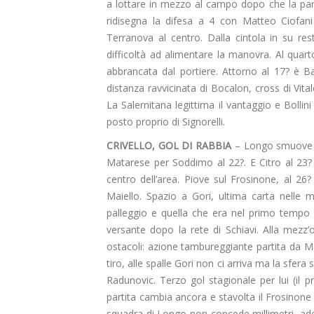
a lottare in mezzo al campo dopo che la part
ridisegna la difesa a 4 con Matteo Ciofani 
Terranova al centro. Dalla cintola in su re
difficoltà ad alimentare la manovra. Al quart
abbrancata dal portiere. Attorno al 17? è Ba
distanza ravvicinata di Bocalon, cross di Vitale
La Salernitana legittima il vantaggio e Boll
posto proprio di Signorelli.
CRIVELLO, GOL DI RABBIA
– Longo smuove l
Matarese per Soddimo al 22?. E Citro al 23?
centro dell’area. Piove sul Frosinone, al 2
Maiello. Spazio a Gori, ultima carta nelle m
palleggio e quella che era nel primo tempo 
versante dopo la rete di Schiavi. Alla mezz
ostacoli: azione tambureggiante partita da 
tiro, alle spalle Gori non ci arriva ma la sfera s
Radunovic. Terzo gol stagionale per lui (il
partita cambia ancora e stavolta il Frosinone r
squadra di Longo non concede millimetri, ades