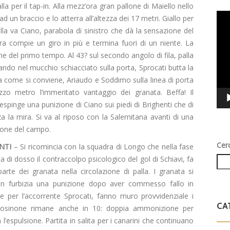
la per il tap-in. Alla mezz’ora gran pallone di Maiello nello
Vid
d un braccio e lo atterra all’altezza dei 17 metri. Giallo per
Play
palla va Ciano, parabola di sinistro che dà la sensazione del
ra compie un giro in più e termina fuori di un niente. La
ne del primo tempo. Al 43? sul secondo angolo di fila, palla
tando nel mucchio schiacciato sulla porta, Sprocati butta la
za come si conviene, Ariaudo e Soddimo sulla linea di porta
zo metro l’immeritato vantaggio dei granata. Beffa! Il
spinge una punizione di Ciano sui piedi di Brighenti che di
lza la mira. Si va al riposo con la Salernitana avanti di una
rone del campo.
Cer
NTI
– Si ricomincia con la squadra di Longo che nella fase
ta di dosso il contraccolpo psicologico del gol di Schiavi, fa
rte dei granata nella circolazione di palla. I granata si
on furbizia una punizione dopo aver commesso fallo in
re per l’accorrente Sprocati, fanno muro provvidenziale i
CA
l Frosinone rimane anche in 10: doppia ammonizione per
ta l’espulsione. Partita in salita per i canarini che continuano