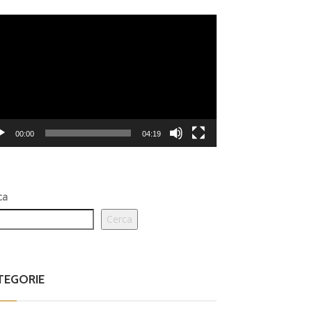
eo
er
00:00
04:19
ca
Cerca
TEGORIE