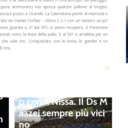
 (pure ammonito) ma spreca qualche pallone di troppo.
ia il posto a Cicerelli. La Salernitana perde di intensità e
to da Daniel Ciofani – sfiora il 2-1 con un sinistro un po’
buona guardia a 2? dal 95?, in pieno recupero. Il Frosinone
nati sotto la linea della palla. E al 95? si arrabbia per un
 che vale oro. Conquistato con la testa, le gambe e un
.
 crisi.
a
t
,
Dilettanti Serie D
Serie D, ufficializzati
l
i gironi del campiona
 M
to 2026/2027: Flami
i
n
nia nell’E e le altre 8
O