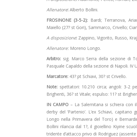
Allenatore
:
Alberto Bollini.
FROSINONE (3-5-2):
Bardi; Terranova, Aria
Maiello (27? st Gori), Sammarco, Crivello; Cian
A disposizione
:
Zappino, Vigorito, Russo, Kra
Allenatore:
Moreno Longo.
Arbitro:
sig. Marco Serra della sezione di To
Pasquale Capaldo della sezione di Napoli. IV 
Marcatore:
43? pt Schiavi, 30? st Crivello.
Note:
spettatori: 10.210 circa; angoli: 3-2 p
Brighenti, 36? st Vitale; espulso: 11? st Brighen
IN CAMPO
– La Salernitana si schiera con il
derby del ‘Partenio’. L’ex Schiavi, capitano 
Longo nella Primavera del Toro) e Bernardini
Bollini rilancia dal 1?, il gioiellino Kiyine sc
tridente d’attacco privo di Rodriguez (assente