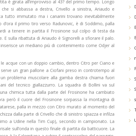
ita è girata all’improvviso al 43? del primo tempo. Longo
che si abbassa a destra, Crivello a sinistra, Ariaudo e
sta tutto immutato ma i canarini trovano inevitabilmente
o d’ora il primo tiro verso Radunovic, è di Soddimo, palla
rdi a tenere in partita il Frosinone sul colpo di testa da
. E sulla ribattuta di Ariaudo è Signorelli a sfiorare il palo.
ini inserisce un mediano più di contenimento come Odjer al
e acque con un doppio cambio, dentro Citro per Ciano e
 serve un gran pallone a Ciofani preso in controtempo al
6? un problema muscolare alla gamba destra chiama fuori
ani del tecnico giallazzurro. La squadra di Bollini va sul
una chimica tutta dalla parte del Frosinone ha cambiato
’ora però il cuore del Frosinone sorpassa la montagna di
Matarese, palla in mezzo con Citro murato al momento del
chizza dalla parte di Crivello che di sinistro spiazza e infilza
 primo a Udine nella Tim Cup), secondo in campionato. La
isale sull’onda in questo finale di partita da batticuore. La
so è la Salernitana a subire il contraccolpo del pareggio.