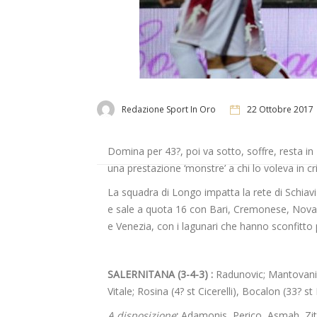
Redazione Sport In Oro
22 Ottobre 2017
Domina per 43?, poi va sotto, soffre, resta in 
una prestazione ‘monstre’ a chi lo voleva in crisi
La squadra di Longo impatta la rete di Schiavi 
e sale a quota 16 con Bari, Cremonese, Novar
e Venezia, con i lagunari che hanno sconfitto pr
SALERNITANA (3-4-3) :
Radunovic; Mantovani, S
Vitale; Rosina (4? st Cicerelli), Bocalon (33? st
A disposizione
:
Adamonis, Perico, Asmah, Zito