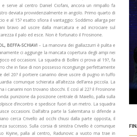
ne e serve al centro Daniel Ciofani, ancora un rimpallo fa
nistro deviata provvidenzialmente in angolo. Primo quarto di
io e al 15? esatto sfiora il vantaggio: Soddimo allarga per
ani bravo ad uscire dalla marcatura e ad incrociare sul
carezza il palo ed esce. Non è fortunato il Frosinone.
L, BEFFA-SCHIAVI
– La manovra dei giallazzurri è pulita e
tranamente ci aggiunge la mancata copertura degli ampi nei
ioco ed occasioni. La squadra di Bollini ci prova al 19?, fa
urro che in fase di non possesso ricongiunge perfettamente
e del 20? il portiere canarino deve uscire di pugno in tuffo
uardia comunque schierata all’altezza dell’area piccola. La
a i canarini non trovano sbocchi. E così al 22? il Frosinone
da: punizione da posizione centrale di Maiello, palla sulla
olpisce d’incontro e spedisce fuori di un metro. La squadra
ce occasioni. Dall’altra parte la Salernitana si difende a
ano cerca Crivello ad occhi chiusi dalla parte opposta, il
enza successo. Sulla corsia di sinistra Crivello è comunque
FI
so Kiyine, palla al centro, Radunovic a vuoto ma trae in