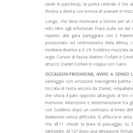
siede in panchina), la punta centrale è l’ex
Rosina a destra con licenza di svariare in mez
Longo, che deve rinunciare a Dionisi per un 
ndr) oltre agli infortunati Frara (sulla via de
rispetto alla gara pareggiata con il Paler
posizionato sul centrosinistra della difesa
mediana diventa a 5: c’è Soddimo mezz’ala s
regia. Cursori di fascia Matteo Ciofani e Cri
attacco Daniel Ciofani in coppia con Ciano.
OCCASIONI-FROSINONE, AVVIO A SENSO 
vantaggio con un’azione travolgente partita 
toccata di testa ancora da Daniel, rimpallat
che sfiora il palo opposto all’angolo di tiro 
memoria. Attenzione e determinazione tra gli
con Soddimo dopo un contrasto al limite de
Radunovic senza difficoltà. Si affaccia in area
che all’11’ chiude la linea di passaggio su
vantaggio. Al 12? dopo una deviazione fortuita 