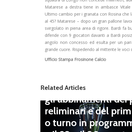
Matarese a destra tiene in ambasce Vitale
Ultimo cambio per i granata con Rosina che lasc
al 45? Matarese – dopo un gran pallone lavora
svirgolato in piena area di rigore. Bardi fa 
difende con 9 giocatori davanti a Bardi posizio
Dilettanti Serie D
angolo non concesso ed esulta per un pari
Viterbese (Certosa V
grande cuore. Rispedendo al mittente le voci di
Campagnano), merc
Ufficio Stampa Frosinone Calcio
to senza sosta: Busa
to e Sosa nel mirino
erie D,
Related Articles
Balla accende il duel
i dei p
o con il Nissa. Il Ds
l prim
azzei sempre più vic
ogramm
no