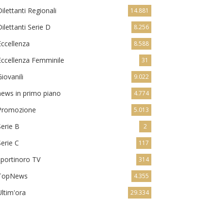
Dilettanti Regionali
14.881
Dilettanti Serie D
8.256
Eccellenza
8.588
Eccellenza Femminile
31
Giovanili
9.022
news in primo piano
4.774
Promozione
5.013
Serie B
2
Serie C
117
sportinoro TV
314
TopNews
4.355
Ultim'ora
29.334