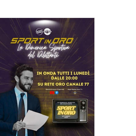
ilettanti Serie D
iterbese (Certosa V.