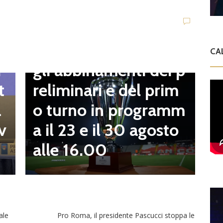
C
t
Dilettanti Serie D
t
Coppa Italia Serie D,
CA
B
gli abbinamenti dei p
i
o
reliminari e del prim
t
a
o turno in programm
a
n
a il 23 e il 30 agosto
v
alle 16.00
ale
Pro Roma, il presidente Pascucci stoppa le