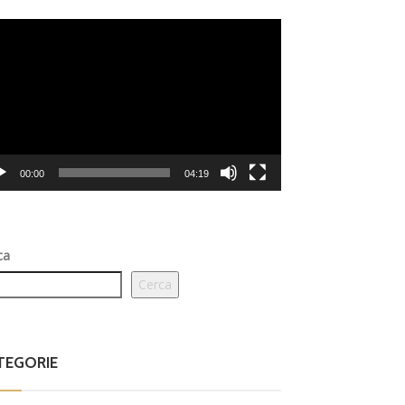
eo
er
00:00
04:19
ca
Cerca
TEGORIE