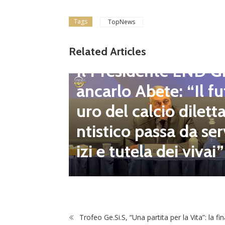
Tags
TopNews
gione d
Related Articles
Dilettanti Regionali
 club fe
Il Presidente LND G
i e pre
ancarlo Abete: “Il fu
mpionat
uro del calcio dilett
onsecut
ntistico passa da ser
izi e tutela dei vivai”
Trofeo Ge.Si.S, “Una partita per la Vita”: la fin