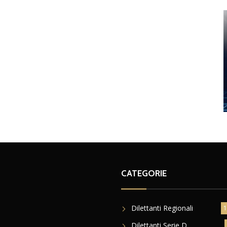
CATEGORIE
Dilettanti Regionali
1
Dilettanti Serie D