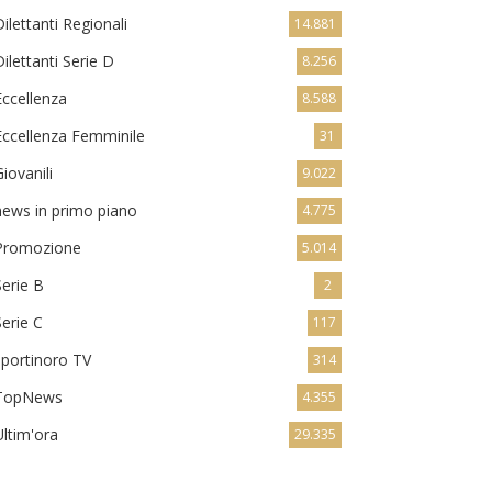
Dilettanti Regionali
14.881
Dilettanti Serie D
8.256
Eccellenza
8.588
Eccellenza Femminile
31
Giovanili
9.022
news in primo piano
4.775
Promozione
5.014
Serie B
2
Serie C
117
sportinoro TV
314
TopNews
4.355
Ultim'ora
29.335