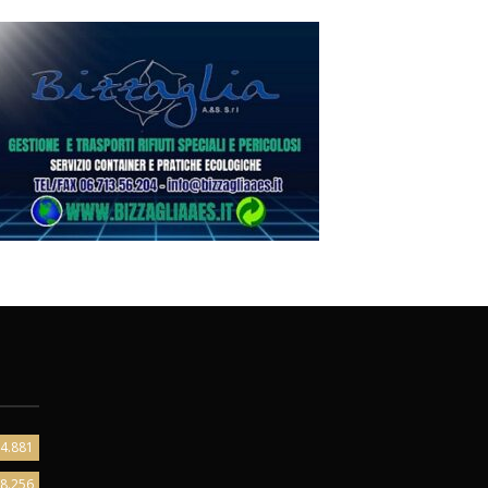
4.881
8.256