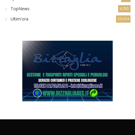
TopNews
4.355
Ultim'ora
29.334