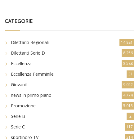
CATEGORIE
Dilettanti Regionali
14.881
Dilettanti Serie D
8.256
Eccellenza
8.588
Eccellenza Femminile
31
Giovanili
9.022
news in primo piano
4.774
Promozione
5.013
Serie B
2
Serie C
117
sportinoro TV
314