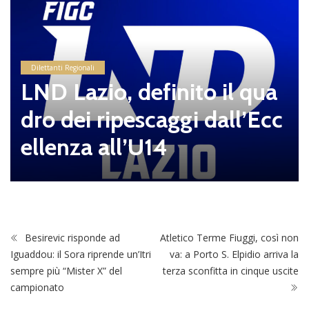
Dilettanti Regionali
LND Lazio, definito il qua
dro dei ripescaggi dall’Ecc
ellenza all’U14
Besirevic risponde ad
Atletico Terme Fiuggi, così non
Iguaddou: il Sora riprende un’Itri
va: a Porto S. Elpidio arriva la
sempre più “Mister X” del
terza sconfitta in cinque uscite
campionato