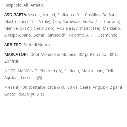
Raspaolo. All.: Amato.
ASD GAETA:
Viscusi, Azoitei, Siciliano (40’ st Castillo), De Santis,
Mastroianni (45’ st Vitale), Celli, Carnevale, Vuolo (1’ st Corrado),
Mariniello (18’ J. Gesmunfo), Aquilani (37’ st Leccese), Marciano.
A disp.: Albano, Bernisi, Siniscalchi, Palermo. All.: F. Gesmundo.
ARBITRO:
Scifo di Nuoro.
MARCATORI:
26’ pt Monaco di Monaco, 35’ pt Palumbo, 40’ st
Zonfrilli.
NOTE: AMMONITI Pirolozzi (IA); Siciliano, Mastroianni, Celli,
Aquilani, Leccese (G).
Presenti 400 spettatori circa di cui 80 del Gaeta. Angoli: 4-2 per il
Gaeta. Rec.: 0’ pt; 5’ st.