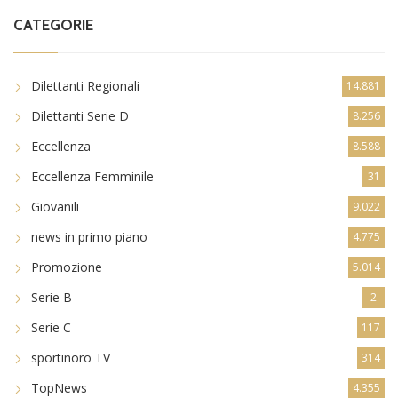
CATEGORIE
Dilettanti Regionali
14.881
Dilettanti Serie D
8.256
Eccellenza
8.588
Eccellenza Femminile
31
Giovanili
9.022
news in primo piano
4.775
Promozione
5.014
Serie B
2
Serie C
117
sportinoro TV
314
TopNews
4.355