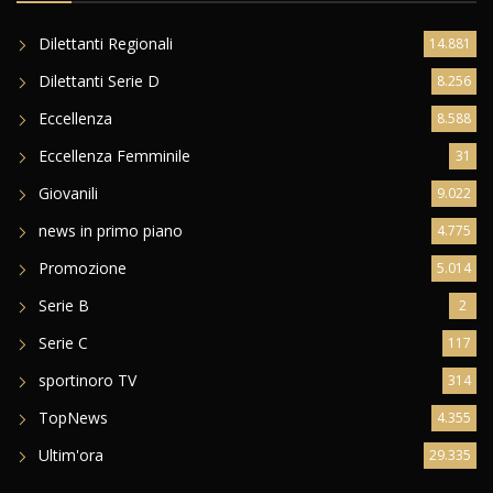
Dilettanti Regionali
14.881
Dilettanti Serie D
8.256
Eccellenza
8.588
Eccellenza Femminile
31
Giovanili
9.022
news in primo piano
4.775
Promozione
5.014
Serie B
2
Serie C
117
sportinoro TV
314
TopNews
4.355
Ultim'ora
29.335