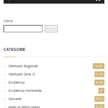
Cerca
Cerca
CATEGORIE
Dilettanti Regionali
14.881
Dilettanti Serie D
8.256
Eccellenza
8.588
Eccellenza Femminile
31
Giovanili
9.022
news in primo piano
4.775