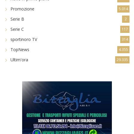
Promozione
5.014
Serie B
2
Serie C
117
sportinoro TV
314
TopNews
4.355
Ultim'ora
29.335