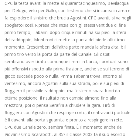
CPC la testa avanti la mette al quarantacinquesimo, Bevilacqua
per Delogu, velo per Gallo, con l’esterno che si incunea in area e
fa esplodere il sinistro che brucia Agostini. CPC avanti, si va negli
spogliatoi così. Ripresa che inizia con gli stessi ventidue di fine
primo tempo, Tabarini dopo cinque minuti ha sui piedi la sfera
del raddoppio, Montironi ci mette la punta del piede all’ultimo
momento. Crescimbeni dall’altra parte manda la sfera alta, è il
primo tiro verso la porta da parte del Canale. Gli ospiti
sembrano aver tirato comunque i remi in barca, i portuali sono
più offensivi rispetto alla prima frazione, anche se sul terreno di
gioco succede poco o nulla. Prima Tabarini trova, intorno al
ventesimo, ancora Agostini sulla sua strada, poi è sui piedi di
Ruggiero il possibile raddoppio, ma l’esterno spara fuori da
ottima posizione. Il risultato non cambia almeno fino alla
mezz’ora, poi ci pensa Serafini a chiudere la gara. Tirò di
Ruggiero con Agostini che respinge corto, il centravanti portuale
è lì davanti alla porta sguarnita e pronto a respingere in rete.
CPC due Canale zero, sembra finita. È il momento anche del
giovanissimo Scarabotti, al 35? il classe 2003 fa il suo esordio