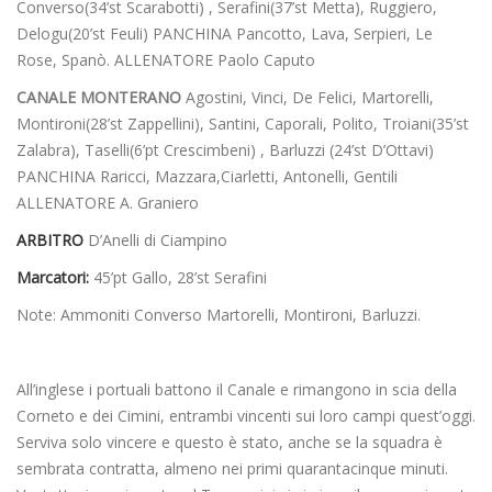
Converso(34’st Scarabotti) , Serafini(37’st Metta), Ruggiero,
Delogu(20’st Feuli) PANCHINA Pancotto, Lava, Serpieri, Le
Rose, Spanò. ALLENATORE Paolo Caputo
CANALE MONTERANO
Agostini, Vinci, De Felici, Martorelli,
Montironi(28’st Zappellini), Santini, Caporali, Polito, Troiani(35’st
Zalabra), Taselli(6’pt Crescimbeni) , Barluzzi (24’st D’Ottavi)
PANCHINA Raricci, Mazzara,Ciarletti, Antonelli, Gentili
ALLENATORE A. Graniero
ARBITRO
D’Anelli di Ciampino
Marcatori:
45’pt Gallo, 28’st Serafini
Note: Ammoniti Converso Martorelli, Montironi, Barluzzi.
All’inglese i portuali battono il Canale e rimangono in scia della
Corneto e dei Cimini, entrambi vincenti sui loro campi quest’oggi.
Serviva solo vincere e questo è stato, anche se la squadra è
sembrata contratta, almeno nei primi quarantacinque minuti.