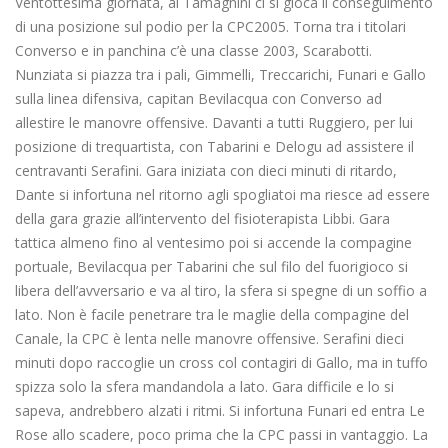
Ventottesima giornata, al Tamagnini ci si gioca il conseguimento
di una posizione sul podio per la CPC2005. Torna tra i titolari
Converso e in panchina c’è una classe 2003, Scarabotti.
Nunziata si piazza tra i pali, Gimmelli, Treccarichi, Funari e Gallo
sulla linea difensiva, capitan Bevilacqua con Converso ad
allestire le manovre offensive. Davanti a tutti Ruggiero, per lui
posizione di trequartista, con Tabarini e Delogu ad assistere il
centravanti Serafini. Gara iniziata con dieci minuti di ritardo,
Dante si infortuna nel ritorno agli spogliatoi ma riesce ad essere
della gara grazie all’intervento del fisioterapista Libbi. Gara
tattica almeno fino al ventesimo poi si accende la compagine
portuale, Bevilacqua per Tabarini che sul filo del fuorigioco si
libera dell’avversario e va al tiro, la sfera si spegne di un soffio a
lato. Non è facile penetrare tra le maglie della compagine del
Canale, la CPC è lenta nelle manovre offensive. Serafini dieci
minuti dopo raccoglie un cross col contagiri di Gallo, ma in tuffo
spizza solo la sfera mandandola a lato. Gara difficile e lo si
sapeva, andrebbero alzati i ritmi. Si infortuna Funari ed entra Le
Rose allo scadere, poco prima che la CPC passi in vantaggio. La