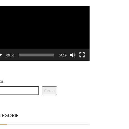
eo
er
00:00
04:19
ca
Cerca
TEGORIE