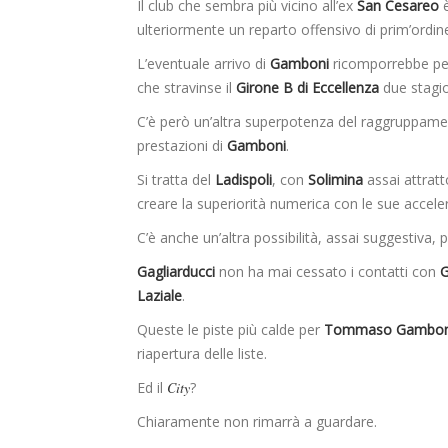
Il club che sembra più vicino all’ex
San Cesareo
è
ulteriormente un reparto offensivo di prim’ordin
L’eventuale arrivo di
Gamboni
ricomporrebbe pera
che stravinse il
Girone B di Eccellenza
due stagio
C’è però un’altra superpotenza del raggruppamen
prestazioni di
Gamboni
.
Si tratta del
Ladispoli
, con
Solimina
assai attratt
creare la superiorità numerica con le sue acceler
C’è anche un’altra possibilità, assai suggestiva, p
Gagliarducci
non ha mai cessato i contatti con
Laziale
.
Queste le piste più calde per
Tommaso Gambon
riapertura delle liste.
Ed il
City
?
Chiaramente non rimarrà a guardare.