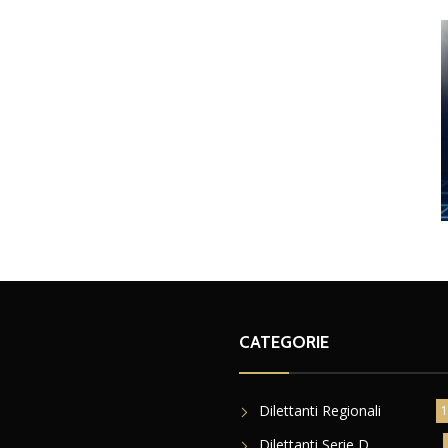
CATEGORIE
Dilettanti Regionali
1
Dilettanti Serie D