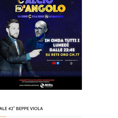
nia nell
o
laziali 
NALE 42° BEPPE VIOLA