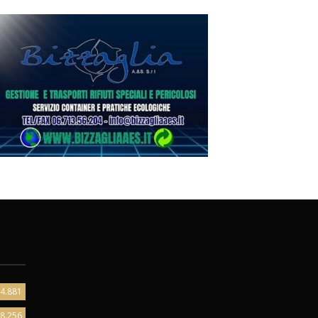
4.881
8.256