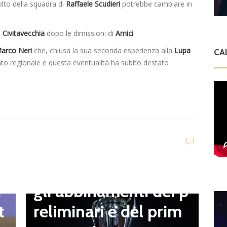
volto della squadra di
Raffaele Scudieri
potrebbe cambiare in
a
Civitavecchia
dopo le dimissioni di
Amici
.
arco Neri
che, chiusa la sua seconda esperienza alla
Lupa
CA
o regionale e questa eventualità ha subito destato
D
V
C
t
Dilettanti Serie D
t
Coppa Italia Serie D,
B
gli abbinamenti dei p
i
o
reliminari e del prim
t
a