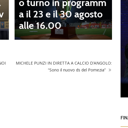
o turno in programm
a
n
a il 23 e il 30 agosto
v
alle 16.00
NOI
MICHELE PUNZI IN DIRETTA A CALCIO D’ANGOLO:
“Sono il nuovo ds del Pomezia”
FI