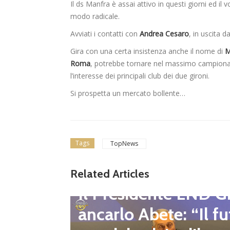
Il ds Manfra è assai attivo in questi giorni ed il 
modo radicale.
Avviati i contatti con
Andrea Cesaro
, in uscita d
Gira con una certa insistenza anche il nome di
M
Roma
, potrebbe tornare nel massimo campionat
l’interesse dei principali club dei due gironi.
Si prospetta un mercato bollente…
Tags
TopNews
gione d
Related Articles
Dilettanti Regionali
 club fe
Il Presidente LND G
i e pre
ancarlo Abete: “Il fu
mpionat