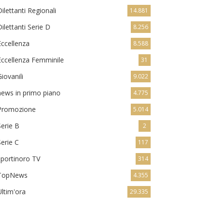
Dilettanti Regionali
14.881
Dilettanti Serie D
8.256
Eccellenza
8.588
Eccellenza Femminile
31
Giovanili
9.022
news in primo piano
4.775
Promozione
5.014
Serie B
2
Serie C
117
sportinoro TV
314
TopNews
4.355
Ultim'ora
29.335