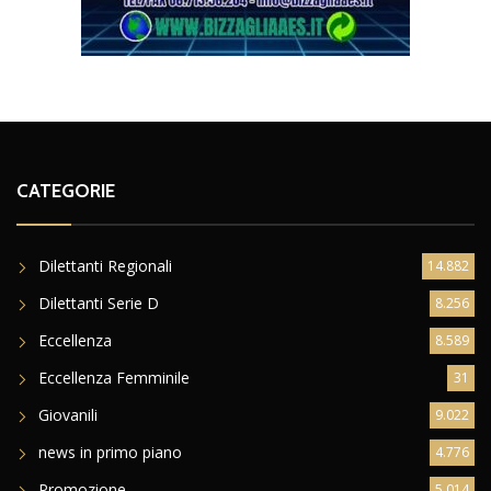
CATEGORIE
Dilettanti Regionali
14.882
Dilettanti Serie D
8.256
Eccellenza
8.589
Eccellenza Femminile
31
Giovanili
9.022
news in primo piano
4.776
Promozione
5.014