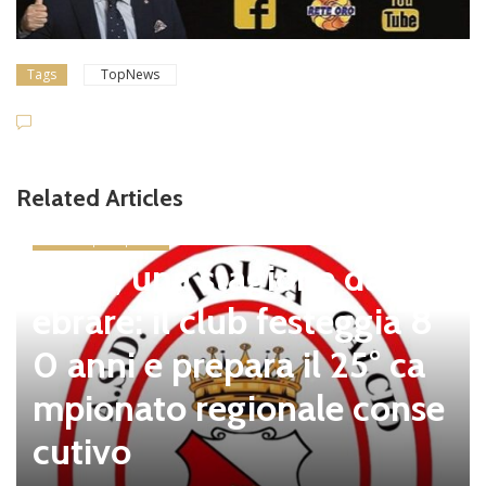
Tags
TopNews
Related Articles
news in primo piano
Tolfa, una stagione da cel
ebrare: il club festeggia 8
0 anni e prepara il 25° ca
mpionato regionale conse
cutivo