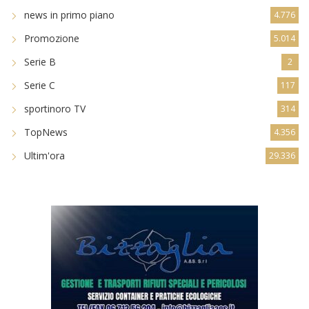
news in primo piano
4.776
Promozione
5.014
Serie B
2
Serie C
117
sportinoro TV
314
TopNews
4.356
Ultim'ora
29.336