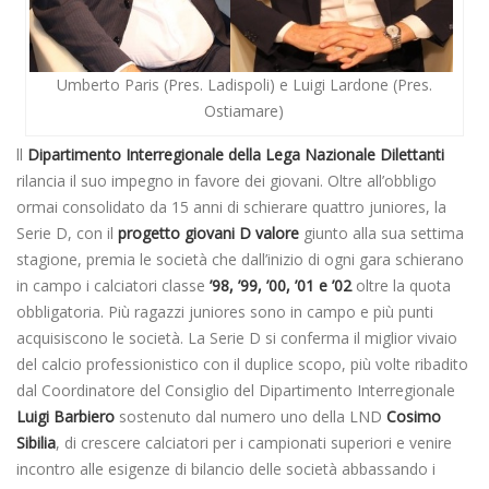
Umberto Paris (Pres. Ladispoli) e Luigi Lardone (Pres.
Ostiamare)
ll
Dipartimento Interregionale della Lega Nazionale Dilettanti
rilancia il suo impegno in favore dei giovani. Oltre all’obbligo
ormai consolidato da 15 anni di schierare quattro juniores, la
Serie D, con il
progetto giovani D valore
giunto alla sua settima
stagione, premia le società che dall’inizio di ogni gara schierano
in campo i calciatori classe
’98, ’99, ’00, ’01 e ’02
oltre la quota
obbligatoria. Più ragazzi juniores sono in campo e più punti
acquisiscono le società. La Serie D si conferma il miglior vivaio
del calcio professionistico con il duplice scopo, più volte ribadito
dal Coordinatore del Consiglio del Dipartimento Interregionale
Luigi Barbiero
sostenuto dal numero uno della LND
Cosimo
Sibilia
, di crescere calciatori per i campionati superiori e venire
incontro alle esigenze di bilancio delle società abbassando i