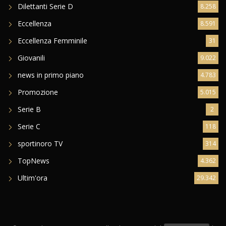
Dilettanti Serie D
8.258
Eccellenza
8.591
Eccellenza Femminile
31
Giovanili
9.022
news in primo piano
4.783
Promozione
5.015
Serie B
2
Serie C
118
sportinoro TV
314
TopNews
4.362
Ultim'ora
29.342