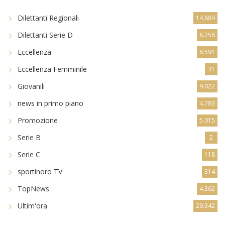
Dilettanti Regionali
14.884
Dilettanti Serie D
8.258
Eccellenza
8.591
Eccellenza Femminile
31
Giovanili
9.022
news in primo piano
4.783
Promozione
5.015
Serie B
2
Serie C
118
sportinoro TV
314
TopNews
4.362
Ultim'ora
29.342