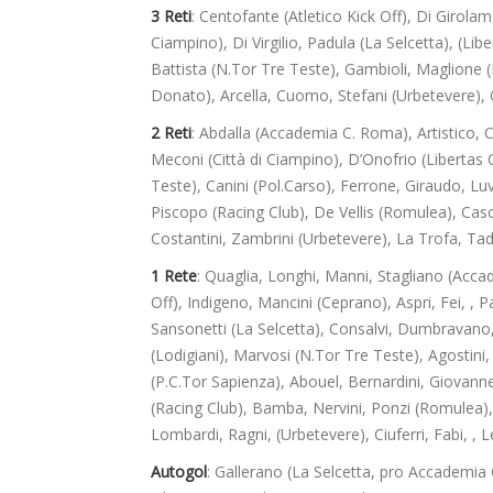
3 Reti
: Centofante (Atletico Kick Off), Di Girolamo
Ciampino), Di Virgilio, Padula (La Selcetta), (Libe
Battista (N.Tor Tre Teste), Gambioli, Maglione (P
Donato), Arcella, Cuomo, Stefani (Urbetevere), 
2 Reti
: Abdalla (Accademia C. Roma), Artistico, Ci
Meconi (Città di Ciampino), D’Onofrio (Libertas Ce
Teste), Canini (Pol.Carso), Ferrone, Giraudo, Lu
Piscopo (Racing Club), De Vellis (Romulea), Cas
Costantini, Zambrini (Urbetevere), La Trofa, Tad
1 Rete
: Quaglia, Longhi, Manni, Stagliano (Acca
Off), Indigeno, Mancini (Ceprano), Aspri, Fei, , P
Sansonetti (La Selcetta), Consalvi, Dumbravano, 
(Lodigiani), Marvosi (N.Tor Tre Teste), Agostini, 
(P.C.Tor Sapienza), Abouel, Bernardini, Giovannell
(Racing Club), Bamba, Nervini, Ponzi (Romulea),
Lombardi, Ragni, (Urbetevere), Ciuferri, Fabi, , 
Autogol
: Gallerano (La Selcetta, pro Accademi