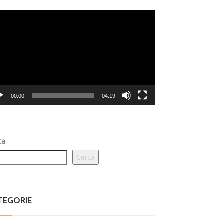
eo
er
00:00
04:19
ca
Cerca
TEGORIE