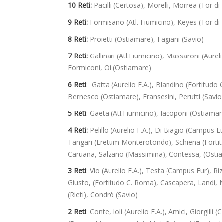
10 Reti:
Pacilli (Certosa), Morelli, Morrea (Tor di
9 Reti:
Formisano (Atl. Fiumicino), Keyes (Tor di
8 Reti:
Proietti (Ostiamare), Fagiani (Savio)
7 Reti:
Gallinari (Atl.Fiumicino), Massaroni (Aurel
Formiconi, Oi (Ostiamare)
6 Reti
: Gatta (Aurelio F.A.), Blandino (Fortitudo 
Bernesco (Ostiamare), Fransesini, Perutti (Savio
5 Reti
: Gaeta (Atl.Fiumicino), Iacoponi (Ostiamare
4 Reti:
Pelillo (Aurelio F.A.), Di Biagio (Campus Eu
Tangari (Eretum Monterotondo), Schiena (Fortitudo
Caruana, Salzano (Massimina), Contessa, (Ostiam
3 Reti
: Vio (Aurelio F.A.), Testa (Campus Eur), 
Giusto, (Fortitudo C. Roma), Cascapera, Landi, N
(Rieti), Condrò (Savio)
2 Reti
: Conte, Ioli (Aurelio F.A.), Amici, Giorgilli 