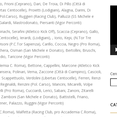
, Frioni (Ceprano), Dari, De Troia, Di Pillo (Città di
Vid
rtas Centocelle), Proietti (Lodigiani), Alagna, Darini, Di
Play
ol.Carso), Ruggieri (Racing Club), Palluzzi (SS Michele e
Galardi, Mastrodonato, Piersanti (Vigor Perconti)
riachi, Serafini (Atletico Kick Off), Scaccia (Ceprano), Gallo,
ntocelle), Ierardi, (Lodigiani), , Iorio, Kepi, (N.Tor Tre
visoni (P.C.Tor Sapienza), Carillo, Coccia, Negro (Pro Roma),
chera, Osman (San Michele e Donato), Bertollini, Bruschi,
dio, Taricone (Vigor Perconti)
demia C. Roma), Bettone, Cappellini, Marcone (Atletico Kick
ansera, Polinari, Verna, Zaccone (Città di Ciampino), Cascioli,
Cer
Scappettuolo, Verdolini (Libertas Centocelle), Ferreri, Renzi
Reginaldi, Renzini (Pol. Carso), Mancini, Micarelli, Volpe
i (Pro Roma), Cucciardi, Lerici, Sabani, Zanoni, Zitarelli
 Zamboni (San Michele e Donato), Battistelli, Friano,
Lener, Palazzo, Ruggini (Vigor Perconti)
CA
a C.Roma), Malfetta (Racing Club, pro Accademia C.Roma),