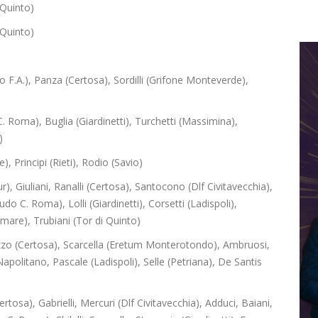
 Quinto)
 Quinto)
io F.A.), Panza (Certosa), Sordilli (Grifone Monteverde),
C. Roma), Buglia (Giardinetti), Turchetti (Massimina),
)
), Principi (Rieti), Rodio (Savio)
r), Giuliani, Ranalli (Certosa), Santocono (Dlf Civitavecchia),
 C. Roma), Lolli (Giardinetti), Corsetti (Ladispoli),
are), Trubiani (Tor di Quinto)
Rizzo (Certosa), Scarcella (Eretum Monterotondo), Ambruosi,
apolitano, Pascale (Ladispoli), Selle (Petriana), De Santis
(Certosa), Gabrielli, Mercuri (Dlf Civitavecchia), Adduci, Baiani,