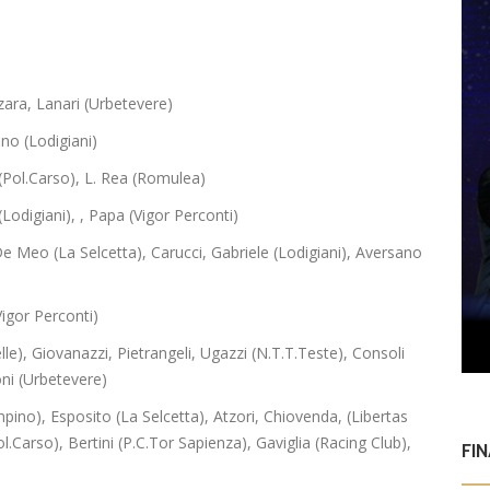
ara, Lanari (Urbetevere)
o (Lodigiani)
 (Pol.Carso), L. Rea (Romulea)
(Lodigiani), , Papa (Vigor Perconti)
 Meo (La Selcetta), Carucci, Gabriele (Lodigiani), Aversano
igor Perconti)
e), Giovanazzi, Pietrangeli, Ugazzi (N.T.T.Teste), Consoli
oni (Urbetevere)
ino), Esposito (La Selcetta), Atzori, Chiovenda, (Libertas
l.Carso), Bertini (P.C.Tor Sapienza), Gaviglia (Racing Club),
FI