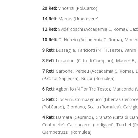
20 Reti:
Vincenzi (Pol.Carso)
14 Reti
: Marras (Urbetevere)
12 Reti:
Svidercoschi (Accademia C. Roma), Gazz
10 Reti:
Di Nunzio (Accademia C. Roma), Mocerin
9 Reti:
Bussaglia, Tariciotti (N.T.T.Teste), Vanini
8 Reti
: Lucantoni (Città di Ciampino), Maurizi E., 
7 Reti
: Carbone, Perseu (Accademia C. Roma), De
(P.C.Tor Sapienza), Bucur (Romulea)
6 Reti:
Agbonifo (N.Tor Tre Teste), Mariconda (V
5 Reti:
Ciocerini, Compagnucci (Libertas Centocell
(Pol.Carso), Giordano, Scalia (Romulea), Calvigi
4 Reti:
Damata (Ceprano), Granato (Città di Ciamp
Centocelle), Cacciacarro, (Lodigiani), Turchet (Po
Giampetruzzi, (Romulea)