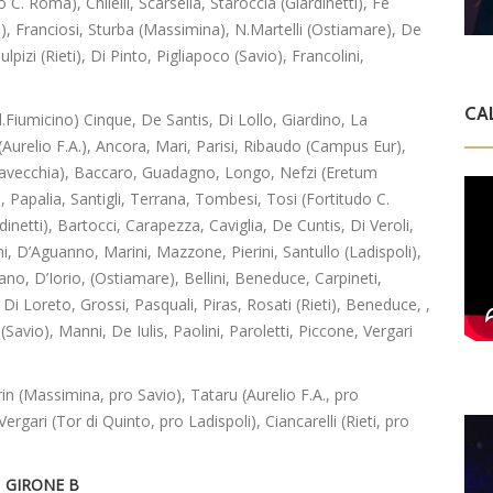
. Roma), Chilelli, Scarsella, Staroccia (Giardinetti), Fe
i), Franciosi, Sturba (Massimina), N.Martelli (Ostiamare), De
pizi (Rieti), Di Pinto, Pigliapoco (Savio), Francolini,
CA
tl.Fiumicino) Cinque, De Santis, Di Lollo, Giardino, La
relio F.A.), Ancora, Mari, Parisi, Ribaudo (Campus Eur),
itavecchia), Baccaro, Guadagno, Longo, Nefzi (Eretum
Papalia, Santigli, Terrana, Tombesi, Tosi (Fortitudo C.
inetti), Bartocci, Carapezza, Caviglia, De Cuntis, Di Veroli,
, D’Aguanno, Marini, Mazzone, Pierini, Santullo (Ladispoli),
ano, D’Iorio, (Ostiamare), Bellini, Beneduce, Carpineti,
, Di Loreto, Grossi, Pasquali, Piras, Rosati (Rieti), Beneduce, ,
Savio), Manni, De Iulis, Paolini, Paroletti, Piccone, Vergari
in (Massimina, pro Savio), Tataru (Aurelio F.A., pro
ari (Tor di Quinto, pro Ladispoli), Ciancarelli (Rieti, pro
GIRONE B