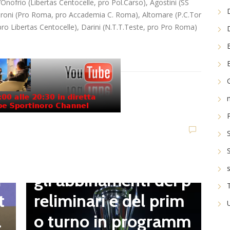
nofrio (Libertas Centocelle, pro Pol.Carso), Agostini (SS
ironi (Pro Roma, pro Accademia C. Roma), Altomare (P.C.Tor
pro Libertas Centocelle), Darini (N.T.T.Teste, pro Pro Roma)
D
V
C
t
Dilettanti Serie D
t
Coppa Italia Serie D,
B
gli abbinamenti dei p
i
o
reliminari e del prim
t
a
o turno in programm
a