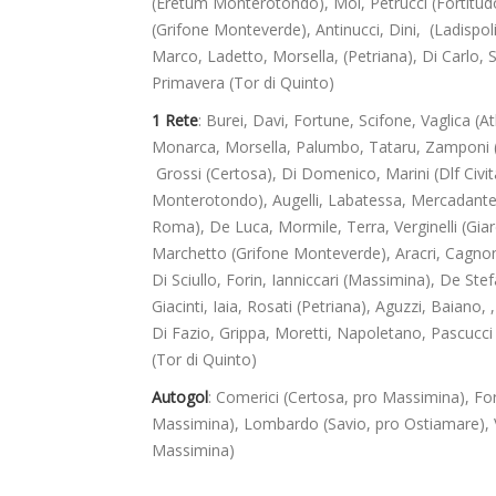
(Eretum Monterotondo), Moi, Petrucci (Fortitudo C
(Grifone Monteverde), Antinucci, Dini, (Ladispol
Marco, Ladetto, Morsella, (Petriana), Di Carlo, Sul
Primavera (Tor di Quinto)
1 Rete
: Burei, Davi, Fortune, Scifone, Vaglica (A
Monarca, Morsella, Palumbo, Tataru, Zamponi (Au
Grossi (Certosa), Di Domenico, Marini (Dlf Civ
Monterotondo), Augelli, Labatessa, Mercadante, 
Roma), De Luca, Mormile, Terra, Verginelli (Giard
Marchetto (Grifone Monteverde), Aracri, Cagnoni
Di Sciullo, Forin, Ianniccari (Massimina), De Stef
Giacinti, Iaia, Rosati (Petriana), Aguzzi, Baiano, 
Di Fazio, Grippa, Moretti, Napoletano, Pascucci (
(Tor di Quinto)
Autogol
: Comerici (Certosa, pro Massimina), For
Massimina), Lombardo (Savio, pro Ostiamare), Verg
Massimina)