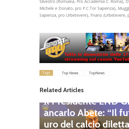
Silvestro (Romulea, Pro Accademia C. Roma), D’O
Michele e Donato, pro P.C.Tor Sapienza), Mugg
Sapienza, pro Urbetevere), Friano (Urbetevere, 
Tags
Top News
TopNews
gione d
Related Articles
Dilettanti Regionali
 club fe
Il Presidente LND G
i e pre
ancarlo Abete: “Il fu
mpionat
uro del calcio dilett