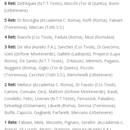
6 Reti:
Dell’Aquila (N.T.T.Teste), Mocchi (Tor di Quinto), Borni
(Urbetevere)
5 Reti:
Di Bisceglia (Accademia C. Roma), Koffi (Roma), Fabiani
(Torrenova), Maccari (Totti S.S.)
4 Reti:
Bianchi (Css Tivoli), Padula (Roma), Muzi (Romulea)
3 Reti:
De Vita (Aurelio F.A.), Sanchini (Css Tivoli), Di Giacomo,
Icieti (Grifone Monteverde), Galletti (Ladispoli), Properzi (Lupa
Roma), De Santis (N.T.T.Teste), D’Alessio, Mirimich, Pagano,
Ruggiero (Roma), Giglio (Tor di Quinto), Piccolo
(Torrenova), Cecchini (Totti S.S.), Menchinelli (Urbetevere)
2 Reti:
Mellace (Accademia C. Roma), Di Fausto (Css Tivoli),
Carloni, Consalvi, Dezi, Mattoni (Grifone Monteverde), Basili,
Condello, Felici, Liverani (N.T.T.Teste), Ferrazzoli, Paladino,
Selvadagi (Ostiamare), Liburdi (Roma), Gerosa (Torrenova),
Buffa, Capozzi, Gagliardi, Farfarelli, Mercurio (Urbetevere)
1 Rete:
Fabiani, Mele, Mezzetti, Pignaro, Serafini (Accademia C.
Roma), Di Lucido, Musto, Starnoni, Venezia (Aurelio F.A.),