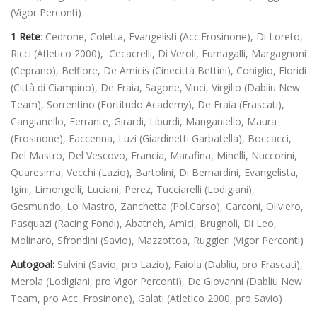
(Vigor Perconti)
1 Rete
: Cedrone, Coletta, Evangelisti (Acc.Frosinone), Di Loreto,
Ricci (Atletico 2000), Cecacrelli, Di Veroli, Fumagalli, Margagnoni
(Ceprano), Belfiore, De Amicis (Cinecittà Bettini), Coniglio, Floridi
(Città di Ciampino), De Fraia, Sagone, Vinci, Virgilio (Dabliu New
Team), Sorrentino (Fortitudo Academy), De Fraia (Frascati),
Cangianello, Ferrante, Girardi, Liburdi, Manganiello, Maura
(Frosinone), Faccenna, Luzi (Giardinetti Garbatella), Boccacci,
Del Mastro, Del Vescovo, Francia, Marafina, Minelli, Nuccorini,
Quaresima, Vecchi (Lazio), Bartolini, Di Bernardini, Evangelista,
Igini, Limongelli, Luciani, Perez, Tucciarelli (Lodigiani),
Gesmundo, Lo Mastro, Zanchetta (Pol.Carso), Carconi, Oliviero,
Pasquazi (Racing Fondi), Abatneh, Amici, Brugnoli, Di Leo,
Molinaro, Sfrondini (Savio), Mazzottoa, Ruggieri (Vigor Perconti)
Autogoal:
Salvini (Savio, pro Lazio), Faiola (Dabliu, pro Frascati),
Merola (Lodigiani, pro Vigor Perconti), De Giovanni (Dabliu New
Team, pro Acc. Frosinone), Galati (Atletico 2000, pro Savio)