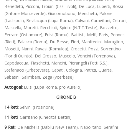
Benedetti, Picconi, Troiani (Css Tivoli), De Luca, Luberti, Rossi
(Grifone Monteverde), Giacomobono, Menchetti, Palone
(Ladispoli), Bevilacqua (Lupa Roma), Calvani, Caravillani, Cetroni,
Mascella, Moretti, Recchiuti, Spirito (N.T.T.Teste), Bozzetto,
Ferraro (Ostiamare), Fulvi (Roma), Battisti, Melfi, Paris, Pennesi
(Rieti), Falasca (Roma), Du Besse, Fiori, Manfredini, Maraglino,
Mosetti, Nanni, Ravasi (Romulea), Crocetti, Pozzi, Sorrentino
(Tor di Quinto), Del Grosso, Muscolo, Voncini (Torrenova),
Capodacqua, Fiaschetti, Mancini, Pierangeli (Totti S.S.),
Stefanacci (Urbetevere), Capati, Cologna, Patrizi, Quarta,
Sabatini, Salimbeni, Zega (Viterbese)
Autogoal:
Luisi (Lupa Roma, pro Aurelio)
GIRONE B
14 Reti:
Selvini (Frosinone)
11 Reti
: Garritano (Cinecittà Bettini)
9 Reti:
De Michelis (Dabliu New Team), Napolitano, Serafini