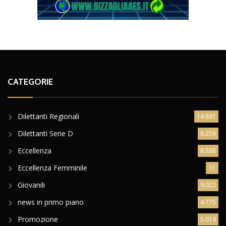
CATEGORIE
Dilettanti Regionali
14.881
Dilettanti Serie D
8.256
Eccellenza
8.588
Eccellenza Femminile
31
Giovanili
9.022
news in primo piano
4.775
Promozione
5.014