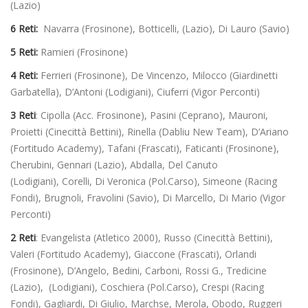
(Lazio)
6 Reti:
Navarra (Frosinone), Botticelli, (Lazio), Di Lauro (Savio)
5 Reti:
Ramieri (Frosinone)
4 Reti:
Ferrieri (Frosinone),
De Vincenzo, Milocco (Giardinetti
Garbatella), D’Antoni (Lodigiani), Ciuferri (Vigor Perconti)
3 Reti
: Cipolla (Acc. Frosinone), Pasini (Ceprano), Mauroni,
Proietti (Cinecittà Bettini), Rinella (Dabliu New Team), D’Ariano
(Fortitudo Academy), Tafani (Frascati), Faticanti (Frosinone),
Cherubini, Gennari (Lazio), Abdalla, Del Canuto
(Lodigiani), Corelli, Di Veronica (Pol.Carso), Simeone (Racing
Fondi), Brugnoli, Fravolini (Savio), Di Marcello, Di Mario (Vigor
Perconti)
2 Reti
: Evangelista (Atletico 2000), Russo (Cinecittà Bettini),
Valeri (Fortitudo Academy), Giaccone (Frascati), Orlandi
(Frosinone), D’Angelo, Bedini, Carboni, Rossi G., Tredicine
(Lazio), (Lodigiani), Coschiera (Pol.Carso), Crespi (Racing
Fondi), Gagliardi, Di Giulio, Marchse, Merola, Obodo, Ruggeri