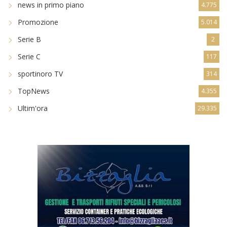
news in primo piano
4.775
Promozione
5.014
Serie B
2
Serie C
117
sportinoro TV
314
TopNews
4.355
Ultim'ora
29.335