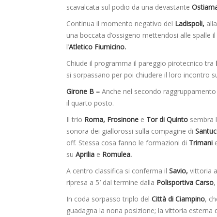
scavalcata sul podio da una devastante
Ostiama
Continua il momento negativo del
Ladispoli,
all
una boccata d’ossigeno mettendosi alle spalle i
l’
Atletico Fiumicino.
Chiude il programma il pareggio pirotecnico tra
si sorpassano per poi chiudere il loro incontro su
Girone B –
Anche nel secondo raggruppamento le
il quarto posto.
Il trio
Roma, Frosinone
e
Tor di Quinto
sembra la
sonora dei giallorossi sulla compagine di
Santuc
off. Stessa cosa fanno le formazioni di
Trimani
su
Aprilia
e
Romulea.
A centro classifica si conferma il
Savio,
vittoria a
ripresa a 5′ dal termine dalla
Polisportiva Carso
In coda sorpasso triplo del
Città di Ciampino
, c
guadagna la nona posizione; la vittoria esterna 