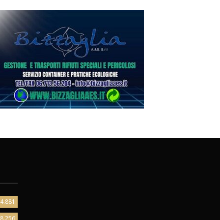
4.881
8.256