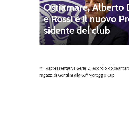
altre 8
Ostiamare, Alberto 
e Rossi è il nuovo Pr
sidente del club
Rappresentativa Serie D, esordio dolceamaro
ragazzi di Gentilini alla 69° Viareggio Cup