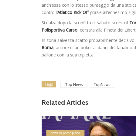
anch’essa con lo stesso punteggio da una stoi
contro l
‘Atletico Kick Off
grazie all’ennesimo sigi
Si rialza dopo la sconfitta di sabato scorso il
Tor
Polisportiva Carso
, corsara alla Pineta dei Libert
In zona salvezza scatto probabilmente decisivo 
Roma
, autore di un poker ai danni del fanalino 
pallone con la sua tripletta.
Tags
Top News
TopNews
Related Articles
lizzati
ampiona
 Flami
news in primo piano