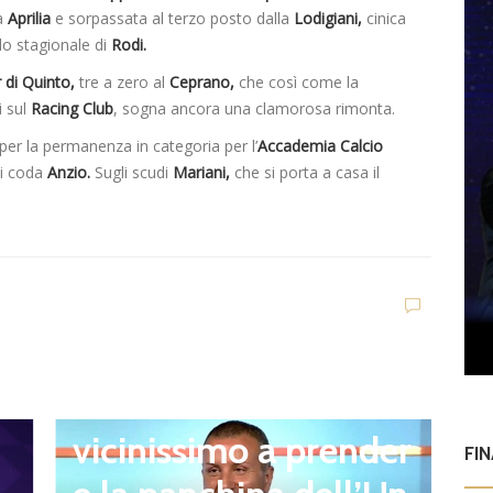
ca
Aprilia
e sorpassata al terzo posto dalla
Lodigiani,
cinica
llo stagionale di
Rodi.
 di Quinto,
tre a zero al
Ceprano,
che così come la
i sul
Racing Club
, sogna ancora una clamorosa rimonta.
per la permanenza in categoria per l’
Accademia Calcio
di coda
Anzio.
Sugli scudi
Mariani,
che si porta a casa il
n
Ultim'ora
Q
Giacomo Celentano
l
vicinissimo a prender
FI