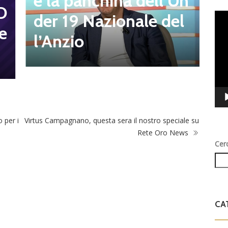
r
e la panchina dell’Un
D
t
der 19 Nazionale del
Vid
e
Play
s
l’Anzio
 per i
Virtus Campagnano, questa sera il nostro speciale su
Rete Oro News
Cer
CA