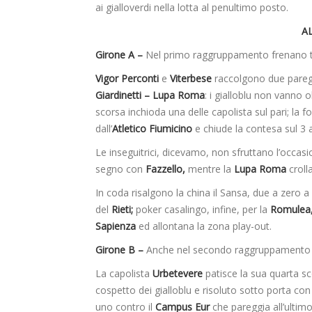
ai gialloverdi nella lotta al penultimo posto.
AL
Girone A –
Nel primo raggruppamento frenano tutti
Vigor Perconti
e
Viterbese
raccolgono due paregg
Giardinetti – Lupa Roma
: i gialloblu non vanno o
scorsa inchioda una delle capolista sul pari; la 
dall’
Atletico Fiumicino
e chiude la contesa sul 3 a
Le inseguitrici, dicevamo, non sfruttano l’occasio
segno con
Fazzello,
mentre la
Lupa Roma
crolla
In coda risalgono la china il Sansa, due a zero a 
del
Rieti;
poker casalingo, infine, per la
Romulea
Sapienza
ed allontana la zona play-out.
Girone B –
Anche nel secondo raggruppamento as
La capolista
Urbetevere
patisce la sua quarta s
cospetto dei gialloblu e risoluto sotto porta co
uno contro il
Campus Eur
che pareggia all’ulti