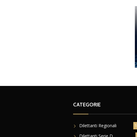
CATEGORIE
Dilettanti Regionali
1
Dilettanti Serie D