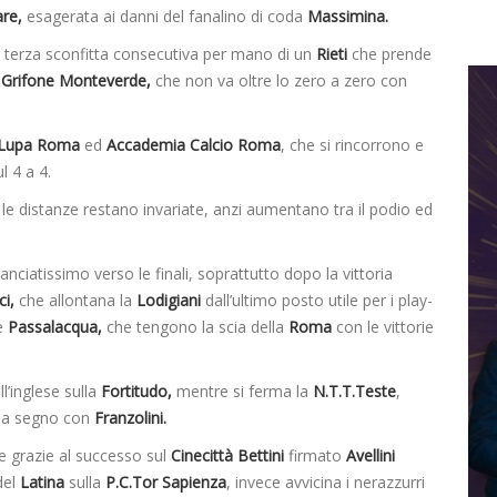
re,
esagerata ai danni del fanalino di coda
Massimina.
a terza sconfitta consecutiva per mano di un
Rieti
che prende
l
Grifone Monteverde,
che non va oltre lo zero a zero con
Lupa Roma
ed
Accademia Calcio Roma
, che si rincorrono e
l 4 a 4.
 distanze restano invariate, anzi aumentano tra il podio ed
nciatissimo verso le finali, soprattutto dopo la vittoria
ci,
che allontana la
Lodigiani
dall’ultimo posto utile per i play-
e
Passalacqua,
che tengono la scia della
Roma
con le vittorie
ll’inglese sulla
Fortitudo,
mentre si ferma la
N.T.T.Teste
,
, a segno con
Franzolini.
he grazie al successo sul
Cinecittà Bettini
firmato
Avellini
del
Latina
sulla
P.C.Tor Sapienza
, invece avvicina i nerazzurri