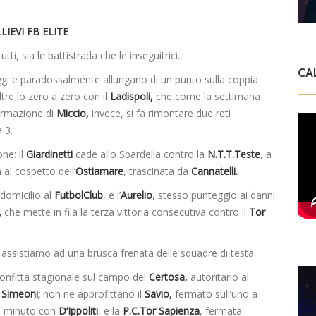
LIEVI FB ELITE
, sia le battistrada che le inseguitrici.
CA
i e paradossalmente allungano di un punto sulla coppia
ltre lo zero a zero con il
Ladispoli,
che come la settimana
formazione di
Miccio,
invece, si fa rimontare due reti
 3.
ne: il
Giardinetti
cade allo Sbardella contro la
N.T.T.Teste
, a
 al cospetto dell’
Ostiamare
, trascinata da
Cannatelli.
domicilio al
FutbolClub
, e l’
Aurelio
, stesso punteggio ai danni
,
che mette in fila la terza vittoria consecutiva contro il
Tor
sistiamo ad una brusca frenata delle squadre di testa.
confitta stagionale sul campo del
Certosa,
autoritario al
n
Simeoni;
non ne approfittano il
Savio,
fermato sull’uno a
mo minuto con
D’Ippoliti
, e la
P.C.Tor Sapienza
, fermata