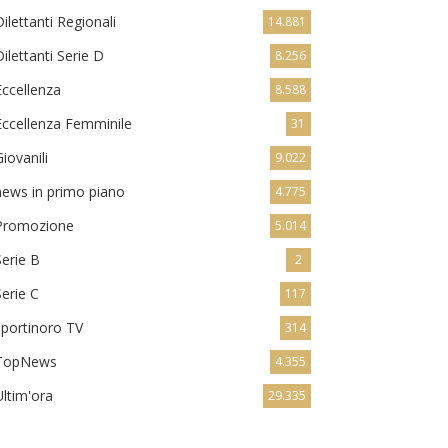
Dilettanti Regionali
14.881
Dilettanti Serie D
8.256
Eccellenza
8.588
Eccellenza Femminile
31
Giovanili
9.022
news in primo piano
4.775
Promozione
5.014
Serie B
2
Serie C
117
sportinoro TV
314
TopNews
4.355
Ultim'ora
29.335