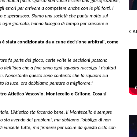
no match facili. Questa non vuole essere una giustificazione,
i errori per arrivare a competere anche con le più forti. I
so e speranzoso. Siamo una società che punta molto sui
in ogni giornata, hanno bisogno di tempo per crescere e
CA
a è stata condizionata da alcune decisione arbitrali, come
rore fa parte del gioco, certe volte le decisioni possono
sto dell’idea che a fine anno ogni squadra raccolga i risultati
rali. Nonostante questo sono contento che la squadra sia
vato la luce, ora dobbiamo pensare a migliorare.”
ntro Atletico Vescovio, Montecelio e Grifone. Cosa si
atale. L’Atletico sta facendo bene, il Montecelio è sempre
nno sta avendo dei problemi, ma abbiamo l’obbligo di non
di vincerle tutte, ma firmerei per uscire da questo ciclo con