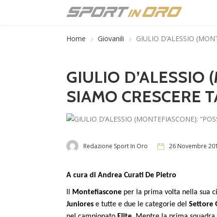
Home
Giovanili
GIULIO D’ALESSIO (MON
GIULIO D’ALESSIO 
SIAMO CRESCERE 
Redazione Sport In Oro
26 Novembre 20
A cura di Andrea Curati De Pietro
Il
Montefiascone
per la prima volta nella sua c
Juniores
e tutte e due
le categorie del
Settore
nel campionato
Elite
. Mentre la prima squadra 