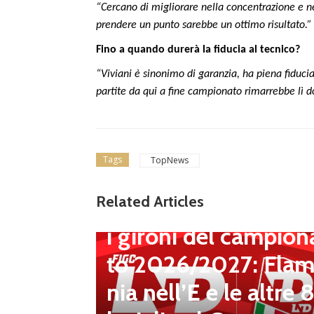
“Cercano di migliorare nella concentrazione e ne
prendere un punto sarebbe un ottimo risultato.”
Fino a quando durerà la fiducia al tecnico?
“Viviani è sinonimo di garanzia, ha piena fiducia
partite da qui a fine campionato rimarrebbe lì d
tosa V.
 merca
: Busat
Tags
TopNews
mirino,
Dilettanti Serie D
Related Articles
Serie D, ufficializzat
il duell
i gironi del campion
 Il Ds M
to 2026/2027: Flam
iù vici
nia nell’E e le altre 