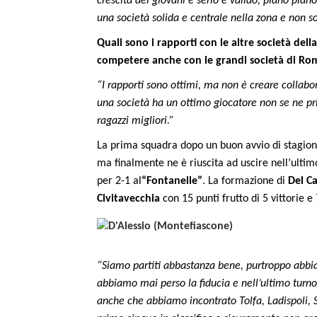
crescita dei giovani è serio e valido, piano pi
una società solida e centrale nella zona e non so
Quali sono i rapporti con le altre società dell
competere anche con le grandi società di Ro
“I rapporti sono ottimi, ma non è creare collabo
una società ha un ottimo giocatore non se ne pr
ragazzi migliori.”
La prima squadra dopo un buon avvio di stagione
ma finalmente ne è riuscita ad uscire nell’ulti
per 2-1 al
“Fontanelle”
. La formazione di
Del C
Civitavecchia
con 15 punti frutto di 5 vittorie e 
“Siamo partiti abbastanza bene, purtroppo abbi
abbiamo mai perso la fiducia e nell’ultimo turno 
anche che abbiamo incontrato Tolfa, Ladispoli,