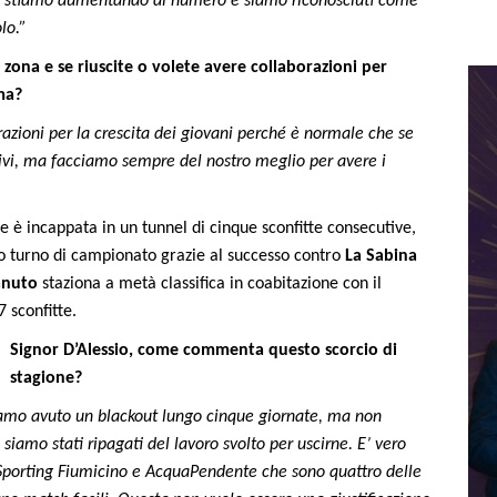
ano stiamo aumentando di numero e siamo riconosciuti come
lo.”
a zona e se riuscite o volete avere collaborazioni per
ma?
razioni per la crescita dei giovani perché è normale che se
ivi, ma facciamo sempre del nostro meglio per avere i
 è incappata in un tunnel di cinque sconfitte consecutive,
mo turno di campionato grazie al successo contro
La Sabina
anuto
staziona a metà classifica in coabitazione con il
7 sconfitte.
Signor D’Alessio, come commenta questo scorcio di
stagione?
amo avuto un blackout lungo cinque giornate, ma non
siamo stati ripagati del lavoro svolto per uscirne. E’ vero
 Sporting Fiumicino e AcquaPendente che sono quattro delle