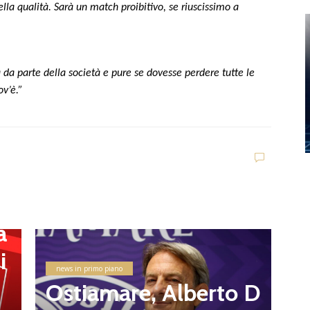
lla qualità. Sarà un match proibitivo, se riuscissimo a
 da parte della società e pure se dovesse perdere tutte le
ov’è.”
i
U
G
a
v
i
e
news in primo piano
8
Ostiamare, Alberto D
d