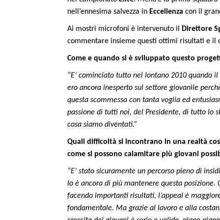
nell’ennesima salvezza in
Eccellenza
con il gran
Ai mostri microfoni è intervenuto il
Direttore
S
commentare insieme questi ottimi risultati e i
Come e quando si è sviluppato questo progetto
“E’ cominciato tutto nel lontano 2010 quando il 
ero ancora inesperto sul settore giovanile perc
questa scommessa con tanta voglia ed entusiasmo.
passione di tutti noi, del Presidente, di tutto lo 
cosa siamo diventati.”
Quali difficoltà si incontrano in una realtà co
come si possono calamitare più giovani possib
“E’ stato sicuramente un percorso pieno di insidie
lo è ancora di più mantenere questa posizione. 
facendo importanti risultati, l’appeal è maggiore
fondamentale. Ma grazie al lavoro e alla costanz