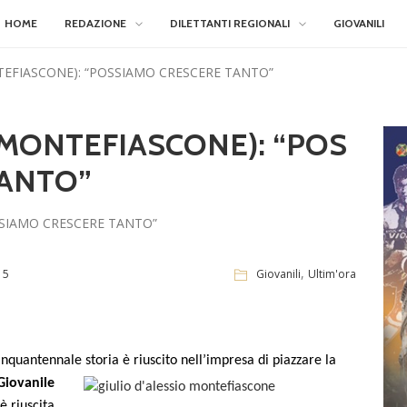
HOME
REDAZIONE
DILETTANTI REGIONALI
GIOVANILI
TEFIASCONE): “POSSIAMO CRESCERE TANTO”
(MONTEFIASCONE): “POS
TANTO”
,
15
Giovanili
Ultim'ora
inquantennale storia è riuscito nell’impresa di piazzare la
Giovanile
è riuscita