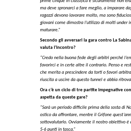
prime cinque in classifica e sicuramente non era
ma deve spronarci a fare meglio, a imparare dagl
ragazzi devono lavorare molto, ma sono fiducio
giovani come dimostra l’utilizzo di molti under 
maturare.”
Secondo gli avversari la gara contro La Sabin
valuta l’incontro?
“Credo nella buona fede degli arbitri perché l’er
favorirci e in certe altre il contrario. Penso e re
che merita a prescindere da torti o favori arbit
riuscita a uscire da questo tunnel e abbia ritro
Ora c’è un ciclo di tre partite impegnative co
aspetta da queste gare?
“Sarà un periodo difficile prima della sosta di N
ostico da affrontare, mentre il Grifone quest’a
sottovalutarlo. Ovviamente il nostro obiettivo è 
5-6 punti in tasca.”