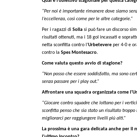
Qual è l’obiettivo stagionale per questa categ
“Per noi è importante rimanere dove siamo senza 
l’eccellenza, così come per le altre categorie.”
Per i ragazzi di
Solia
si può fare un discorso simi
risultati ottenuti, ma i 18 gol incassati e sopra
netta sconfitta contro l’
Urbetevere
per 4-0 e or
contro la
Spes
Montesacro
.
Come valuta questo avvio di stagione?
“Non posso che essere soddisfatto, ma sono certo
senza passare per i play out.”
Affrontare una squadra organizzata come l’Ur
“Giocare contro squadre che lottano per i vertici
sconfitta penso che sia stato un risultato troppo
migliorarci per raggiungere livelli più alti.”
La prossima è una gara delicata anche per il m
l’ultimo incontro?