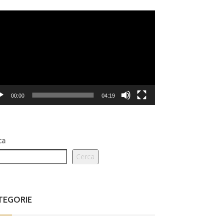
eo
er
00:00
04:19
ca
Cerca
TEGORIE