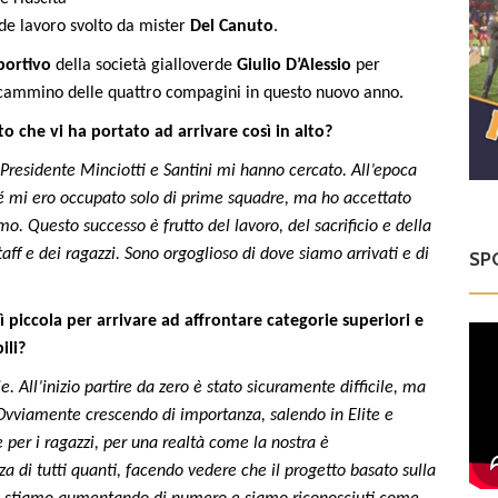
de lavoro svolto da mister
Del
Canuto
.
portivo
della società gialloverde
Giulio
D’Alessio
per
l cammino delle quattro compagini in questo nuovo anno.
 che vi ha portato ad arrivare così in alto?
Presidente Minciotti e Santini mi hanno cercato. All’epoca
hé mi ero occupato solo di prime squadre, ma ho accettato
 Questo successo è frutto del lavoro, del sacrificio e della
staff e dei ragazzi. Sono orgoglioso di dove siamo arrivati e di
SP
sì piccola per arrivare ad affrontare categorie superiori e
ili?
. All’inizio partire da zero è stato sicuramente difficile, ma
Ovviamente crescendo di importanza, salendo in Elite e
 per i ragazzi, per una realtà come la nostra è
a di tutti quanti, facendo vedere che il progetto basato sulla