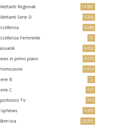
Dilettanti Regionali
14.881
Dilettanti Serie D
8.256
Eccellenza
8.588
Eccellenza Femminile
31
Giovanili
9.022
news in primo piano
4.775
Promozione
5.014
Serie B
2
Serie C
117
sportinoro TV
314
TopNews
4.355
Ultim'ora
29.335