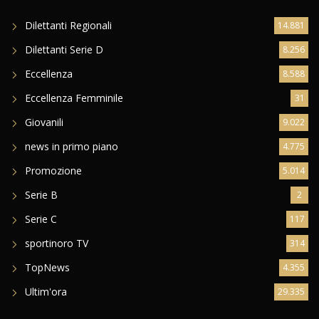
Dilettanti Regionali
14.881
Dilettanti Serie D
8.256
Eccellenza
8.588
Eccellenza Femminile
31
Giovanili
9.022
news in primo piano
4.775
Promozione
5.014
Serie B
2
Serie C
117
sportinoro TV
314
TopNews
4.355
Ultim'ora
29.335