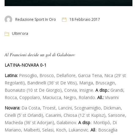
Redazione Sport In Oro
18 Febbraio 2017
Ultim'ora
Al Francioni decide un gol di Galabinov
LATINA-NOVARA 0-1
Latina:
Pinsoglio, Brosco, Dellafiore, Garcia Tena, Nica (29’ st
Regolanti), Bandinelli (36’ st De Vitis), Mariga, Bruscagin,
Buonaiuto (10 st De Giorgio), Corvia, Insigne.
A disp.:
Grandi,
Rocca, Coppolaro, Maciucca, Negro, Rolando.
All.:
Vivarini
Novara:
Da Costa, Troest, Lancini, Scognamiglio, Dickman,
Cinelli (5’ st Orlandi), Casarini, Chiosa (12’ st Kupisz), Sansone,
Macheda (36’ st Adorjan), Galabinov.
A disp
.: Montipò, Di
Mariano, Malberti, Selasi, Koch, Lukanovic.
All
.: Boscaglia