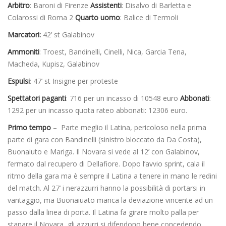
Arbitro
: Baroni di Firenze
Assistenti
: Disalvo di Barletta e
Colarossi di Roma 2
Quarto uomo
: Balice di Termoli
Marcatori:
42’ st Galabinov
Ammoniti
: Troest, Bandinelli, Cinelli, Nica, Garcia Tena,
Macheda, Kupisz, Galabinov
Espulsi
: 47’ st Insigne per proteste
Spettatori paganti
: 716 per un incasso di 10548 euro
Abbonati
:
1292 per un incasso quota rateo abbonati: 12306 euro.
Primo tempo
– Parte meglio il Latina, pericoloso nella prima
parte di gara con Bandinelli (sinistro bloccato da Da Costa),
Buonaiuto e Mariga. Il Novara si vede al 12’ con Galabinov,
fermato dal recupero di Dellafiore. Dopo l’avvio sprint, cala il
ritmo della gara ma è sempre il Latina a tenere in mano le redini
del match. Al 27’ i nerazzurri hanno la possibilità di portarsi in
vantaggio, ma Buonaiuato manca la deviazione vincente ad un
passo dalla linea di porta. Il Latina fa girare molto palla per
stanare il Novara, gli azzurri si difendono bene concedendo