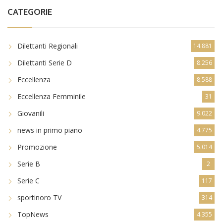
CATEGORIE
Dilettanti Regionali
14.881
Dilettanti Serie D
8.256
Eccellenza
8.588
Eccellenza Femminile
31
Giovanili
9.022
news in primo piano
4.775
Promozione
5.014
Serie B
2
Serie C
117
sportinoro TV
314
TopNews
4.355