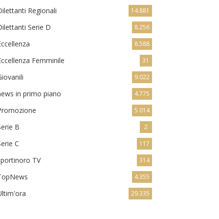
Dilettanti Regionali
14.881
Dilettanti Serie D
8.256
Eccellenza
8.588
Eccellenza Femminile
31
Giovanili
9.022
news in primo piano
4.775
Promozione
5.014
Serie B
2
Serie C
117
sportinoro TV
314
TopNews
4.355
Ultim'ora
29.335