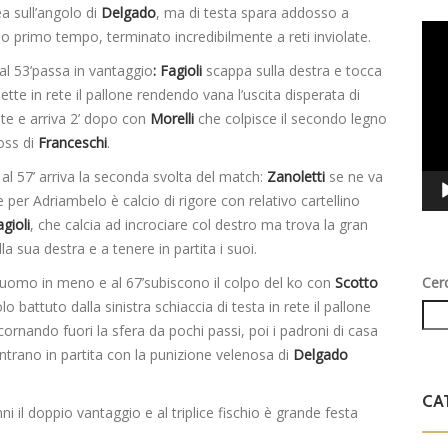
a sull’angolo di
Delgado
, ma di testa spara addosso a
Vid
imo primo tempo, terminato incredibilmente a reti inviolate.
Play
al 53’passa in vantaggio
: Fagioli
scappa sulla destra e tocca
tte in rete il pallone rendendo vana l’uscita disperata di
e e arriva 2’ dopo con
Morelli
che colpisce il secondo legno
oss di
Franceschi
.
l 57’ arriva la seconda svolta del match:
Zanoletti
se ne va
 per Adriambelo è calcio di rigore con relativo cartellino
gioli
, che calcia ad incrociare col destro ma trova la gran
la sua destra e a tenere in partita i suoi.
Cer
’uomo in meno e al 67’subiscono il colpo del ko con
Scotto
lo battuto dalla sinistra schiaccia di testa in rete il pallone
 incornando fuori la sfera da pochi passi, poi i padroni di casa
ntrano in partita con la punizione velenosa di
Delgado
CA
ni il doppio vantaggio e al triplice fischio è grande festa