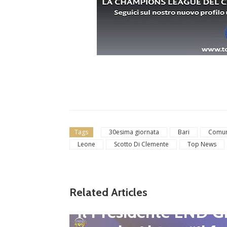
Tags
30esima giornata
Bari
Comun
Leone
Scotto Di Clemente
Top News
Dilettanti Serie D
Coppa Italia Serie 
Related Articles
gli abbinamenti dei
 LND Gi