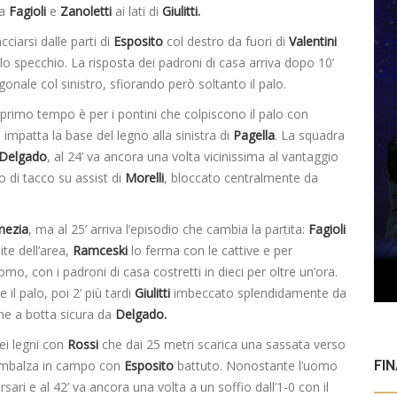
ra
Fagioli
e
Zanoletti
ai lati di
Giulitti.
cciarsi dalle parti di
Esposito
col destro da fuori di
Valentini
o specchio. La risposta dei padroni di casa arriva dopo 10’
gonale col sinistro, sfiorando però soltanto il palo.
 primo tempo è per i pontini che colpiscono il palo con
 e impatta la base del legno alla sinistra di
Pagella
. La squadra
Delgado
, al 24’ va ancora una volta vicinissima al vantaggio
po di tacco su assist di
Morelli
, bloccato centralmente da
mezia
, ma al 25’ arriva l’episodio che cambia la partita:
Fagioli
ite dell’area,
Ramceski
lo ferma con le cattive e per
mo, con i padroni di casa costretti in dieci per oltre un’ora.
 il palo, poi 2’ più tardi
Giulitti
imbeccato splendidamente da
one a botta sicura da
Delgado.
dei legni con
Rossi
che dai 25 metri scarica una sassata verso
FI
 rimbalza in campo con
Esposito
battuto. Nonostante l’uomo
rsari e al 42’ va ancora una volta a un soffio dall’1-0 con il