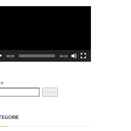
eo
er
00:00
04:19
ca
Cerca
TEGORIE