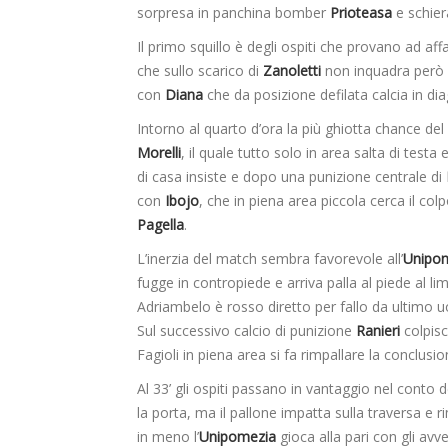
sorpresa in panchina bomber
Prioteasa
e schie
Il primo squillo è degli ospiti che provano ad affa
che sullo scarico di
Zanoletti
non inquadra però l
con
Diana
che da posizione defilata calcia in dia
Intorno al quarto d’ora la più ghiotta chance del
Morelli
, il quale tutto solo in area salta di testa
di casa insiste e dopo una punizione centrale di
con
Ibojo
, che in piena area piccola cerca il col
Pagella
.
L’inerzia del match sembra favorevole all’
Unipo
fugge in contropiede e arriva palla al piede al lim
Adriambelo è rosso diretto per fallo da ultimo uo
Sul successivo calcio di punizione
Ranieri
colpisce
Fagioli in piena area si fa rimpallare la conclusi
Al 33’ gli ospiti passano in vantaggio nel conto 
la porta, ma il pallone impatta sulla traversa e
in meno l’
Unipomezia
gioca alla pari con gli avve