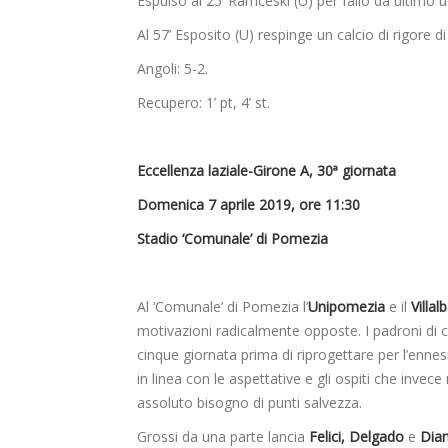
Espulso al 25’ Ramceski (U) per fallo da ultimo u
Al 57’ Esposito (U) respinge un calcio di rigore di 
Angoli: 5-2.
Recupero: 1’ pt, 4’ st.
Eccellenza laziale-Girone A, 30ª giornata
Domenica 7 aprile 2019, ore 11:30
Stadio ‘Comunale’ di Pomezia
Al ‘Comunale’ di Pomezia l’
Unipomezia
e il
Villal
motivazioni radicalmente opposte. I padroni di c
cinque giornata prima di riprogettare per l’enn
in linea con le aspettative e gli ospiti che inve
assoluto bisogno di punti salvezza.
Grossi da una parte lancia
Felici, Delgado
e
Dia