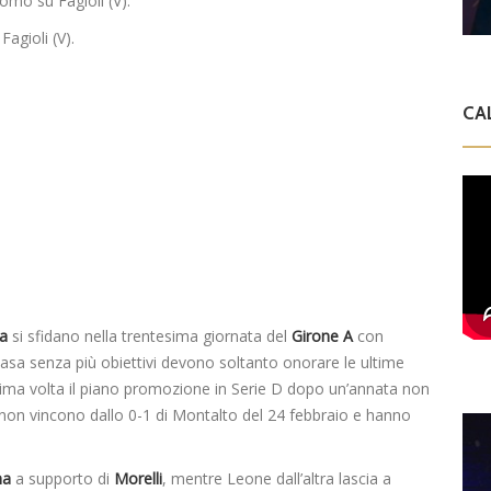
omo su Fagioli (V).
Fagioli (V).
CA
ba
si sfidano nella trentesima giornata del
Girone A
con
asa senza più obiettivi devono soltanto onorare le ultime
esima volta il piano promozione in Serie D dopo un’annata non
ce non vincono dallo 0-1 di Montalto del 24 febbraio e hanno
na
a supporto di
Morelli
, mentre Leone dall’altra lascia a