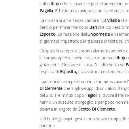
solito
Ibojo
che si inserisce perfettamente in are
Pagella
. E’ l’ultima occasione di un divertentiss
La ripresa si apre senza cambi e col
Villalba
che 
dentro per l’inserimento di
Bari
che col destro me
Esposito
. La reazione dell’
Unipomezia
è veement
di giornata impattando la traversa di testa su cr
Gli spazi in campo si aprono clamorosamente e a
in campo aperto e viene steso in area da
Ibojo
e
giallo per il difensore di casa. Dal dischetto va
Fa
respinta di
Esposito,
bravissimo a distendersi sul
I padroni di casa però cominciano ad accusare l
Di Clemente
che sugli sviluppi di un calcio d’ango
del 2-0. Tre minuti dopo
Fagioli
si divora il tris
hanno un sussulto d’orgoglio e per poco non rie
deviata in angolo da
Scotto Di Clemente.
Nel finale gli ospiti gestiscono senza troppi affan
tiburtina.