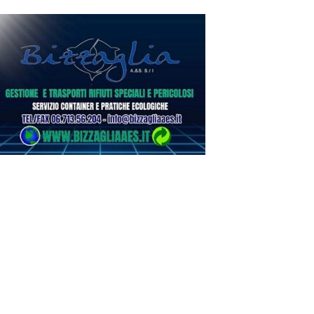
Dilettanti Serie D
Serie D, ufficializzati
i gironi del campiona