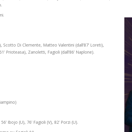
o.
ni.
i), Scotto Di Clemente, Matteo Valentini (dall’87’ Loreti),
l 61’ Prioteasa), Zanoletti, Fagioli (dall’86’ Naplone).
Ciampino)
’ Ibojo (U), 76’ Fagioli (V), 82’ Porzi (U).