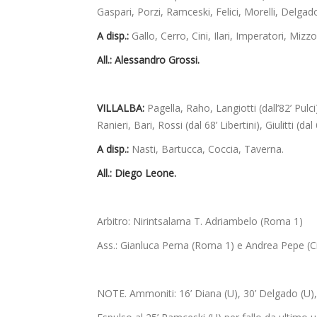
Gaspari, Porzi, Ramceski, Felici, Morelli, Delgad
A disp.:
Gallo, Cerro, Cini, Ilari, Imperatori, Mizzo
All.: Alessandro Grossi.
VILLALBA:
Pagella, Raho, Langiotti (dall’82’ Pulc
Ranieri, Bari, Rossi (dal 68’ Libertini), Giulitti (da
A disp.:
Nasti, Bartucca, Coccia, Taverna.
All.: Diego Leone.
Arbitro: Nirintsalama T. Adriambelo (Roma 1)
Ass.: Gianluca Perna (Roma 1) e Andrea Pepe (
NOTE. Ammoniti: 16’ Diana (U), 30’ Delgado (U), 56