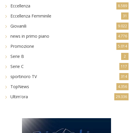
Eccellenza
8.589
Eccellenza Femminile
31
Giovanili
9.022
news in primo piano
4.776
Promozione
5.014
Serie B
2
Serie C
117
sportinoro TV
314
TopNews
4.356
Ultim'ora
29.336