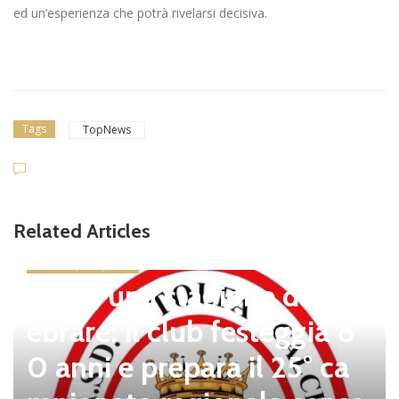
ed un’esperienza che potrà rivelarsi decisiva.
Tags
TopNews
Related Articles
news in primo piano
Tolfa, una stagione da cel
ebrare: il club festeggia 8
0 anni e prepara il 25° ca