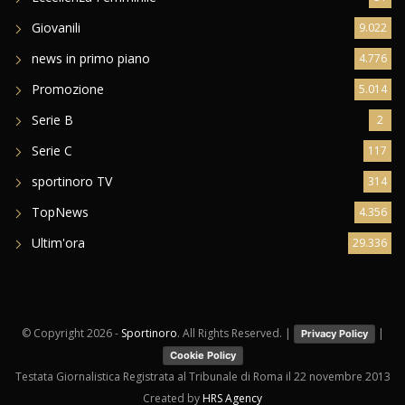
Giovanili
9.022
news in primo piano
4.776
Promozione
5.014
Serie B
2
Serie C
117
sportinoro TV
314
TopNews
4.356
Ultim'ora
29.336
© Copyright
2026 -
Sportinoro
. All Rights Reserved. |
|
Privacy Policy
Cookie Policy
Testata Giornalistica Registrata al Tribunale di Roma il 22 novembre 2013
Created by
HRS Agency