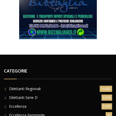
CATEGORIE
Dilettanti Regionali
14.882
Dilettanti Serie D
8.256
Eccellenza
8.589
Eccellenza Femminile
31