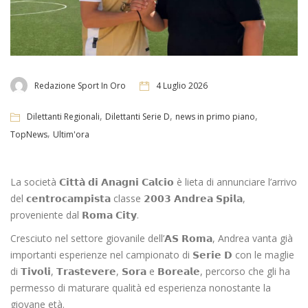
Redazione Sport In Oro
4 Luglio 2026
,
,
,
Dilettanti Regionali
Dilettanti Serie D
news in primo piano
,
TopNews
Ultim'ora
La società 𝗖𝗶𝘁𝘁𝗮̀ 𝗱𝗶 𝗔𝗻𝗮𝗴𝗻𝗶 𝗖𝗮𝗹𝗰𝗶𝗼 è lieta di annunciare l’arrivo
del 𝗰𝗲𝗻𝘁𝗿𝗼𝗰𝗮𝗺𝗽𝗶𝘀𝘁𝗮 classe 𝟮𝟬𝟬𝟯 𝗔𝗻𝗱𝗿𝗲𝗮 𝗦𝗽𝗶𝗹𝗮,
proveniente dal 𝗥𝗼𝗺𝗮 𝗖𝗶𝘁𝘆.
Cresciuto nel settore giovanile dell’𝗔𝗦 𝗥𝗼𝗺𝗮, Andrea vanta già
importanti esperienze nel campionato di 𝗦𝗲𝗿𝗶𝗲 𝗗 con le maglie
di 𝗧𝗶𝘃𝗼𝗹𝗶, 𝗧𝗿𝗮𝘀𝘁𝗲𝘃𝗲𝗿𝗲, 𝗦𝗼𝗿𝗮 e 𝗕𝗼𝗿𝗲𝗮𝗹𝗲, percorso che gli ha
permesso di maturare qualità ed esperienza nonostante la
giovane età.