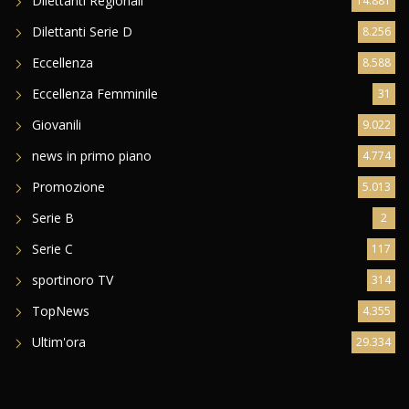
Dilettanti Regionali
14.881
Dilettanti Serie D
8.256
Eccellenza
8.588
Eccellenza Femminile
31
Giovanili
9.022
news in primo piano
4.774
Promozione
5.013
Serie B
2
Serie C
117
sportinoro TV
314
TopNews
4.355
Ultim'ora
29.334