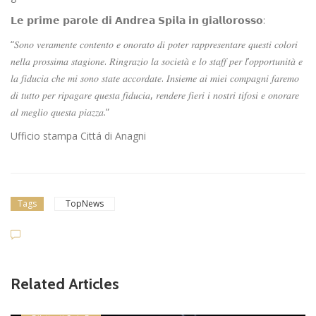
𝗟𝗲 𝗽𝗿𝗶𝗺𝗲 𝗽𝗮𝗿𝗼𝗹𝗲 𝗱𝗶 𝗔𝗻𝗱𝗿𝗲𝗮 𝗦𝗽𝗶𝗹𝗮 𝗶𝗻 𝗴𝗶𝗮𝗹𝗹𝗼𝗿𝗼𝘀𝘀𝗼:
“𝑆𝑜𝑛𝑜 𝑣𝑒𝑟𝑎𝑚𝑒𝑛𝑡𝑒 𝑐𝑜𝑛𝑡𝑒𝑛𝑡𝑜 𝑒 𝑜𝑛𝑜𝑟𝑎𝑡𝑜 𝑑𝑖 𝑝𝑜𝑡𝑒𝑟 𝑟𝑎𝑝𝑝𝑟𝑒𝑠𝑒𝑛𝑡𝑎𝑟𝑒 𝑞𝑢𝑒𝑠𝑡𝑖 𝑐𝑜𝑙𝑜𝑟𝑖
𝑛𝑒𝑙𝑙𝑎 𝑝𝑟𝑜𝑠𝑠𝑖𝑚𝑎 𝑠𝑡𝑎𝑔𝑖𝑜𝑛𝑒. 𝑅𝑖𝑛𝑔𝑟𝑎𝑧𝑖𝑜 𝑙𝑎 𝑠𝑜𝑐𝑖𝑒𝑡𝑎̀ 𝑒 𝑙𝑜 𝑠𝑡𝑎𝑓𝑓 𝑝𝑒𝑟 𝑙’𝑜𝑝𝑝𝑜𝑟𝑡𝑢𝑛𝑖𝑡𝑎̀ 𝑒
𝑙𝑎 𝑓𝑖𝑑𝑢𝑐𝑖𝑎 𝑐ℎ𝑒 𝑚𝑖 𝑠𝑜𝑛𝑜 𝑠𝑡𝑎𝑡𝑒 𝑎𝑐𝑐𝑜𝑟𝑑𝑎𝑡𝑒. 𝐼𝑛𝑠𝑖𝑒𝑚𝑒 𝑎𝑖 𝑚𝑖𝑒𝑖 𝑐𝑜𝑚𝑝𝑎𝑔𝑛𝑖 𝑓𝑎𝑟𝑒𝑚𝑜
𝑑𝑖 𝑡𝑢𝑡𝑡𝑜 𝑝𝑒𝑟 𝑟𝑖𝑝𝑎𝑔𝑎𝑟𝑒 𝑞𝑢𝑒𝑠𝑡𝑎 𝑓𝑖𝑑𝑢𝑐𝑖𝑎, 𝑟𝑒𝑛𝑑𝑒𝑟𝑒 𝑓𝑖𝑒𝑟𝑖 𝑖 𝑛𝑜𝑠𝑡𝑟𝑖 𝑡𝑖𝑓𝑜𝑠𝑖 𝑒 𝑜𝑛𝑜𝑟𝑎𝑟𝑒
𝑎𝑙 𝑚𝑒𝑔𝑙𝑖𝑜 𝑞𝑢𝑒𝑠𝑡𝑎 𝑝𝑖𝑎𝑧𝑧𝑎.”
Ufficio stampa Cittá di Anagni
Tags
TopNews
Related Articles