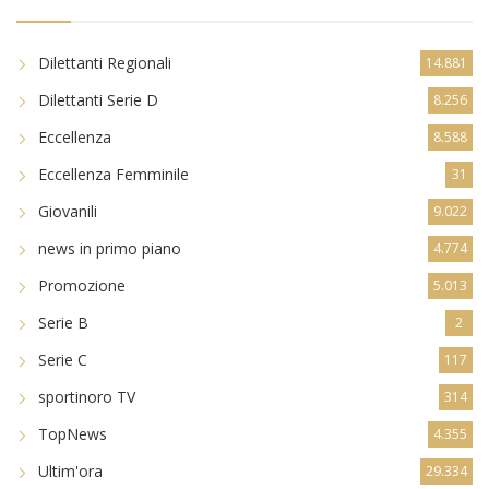
Dilettanti Regionali
14.881
Dilettanti Serie D
8.256
Eccellenza
8.588
Eccellenza Femminile
31
Giovanili
9.022
news in primo piano
4.774
Promozione
5.013
Serie B
2
Serie C
117
sportinoro TV
314
TopNews
4.355
Ultim'ora
29.334