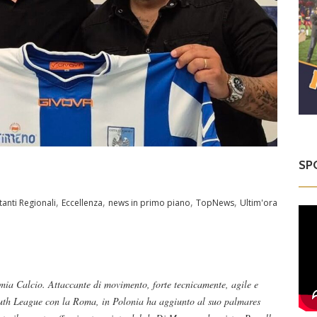
SP
,
,
,
,
tanti Regionali
Eccellenza
news in primo piano
TopNews
Ultim'ora
mia Calcio. Attaccante di movimento, forte tecnicamente, agile e
outh League con la Roma, in Polonia ha aggiunto al suo palmares
Dilettanti Serie D