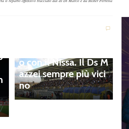
 il reparto offensivo tracciato dal ds Di Marco e da mister Perrella
Viterbese (Certosa V.
Campagnano), merca
to senza sosta: Busat
to e Sosa nel mirino,
D
,
S
Balla accende il duell
p
i
o con il Nissa. Il Ds M
t
azzei sempre più vici
m
n
no
l