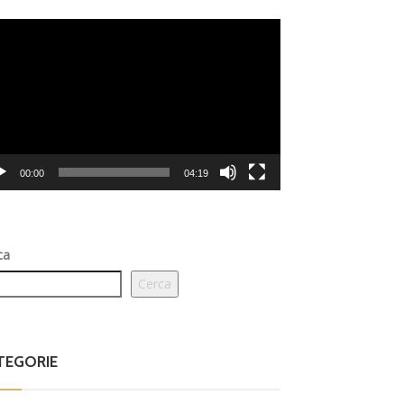
eo
er
00:00
04:19
ca
Cerca
TEGORIE