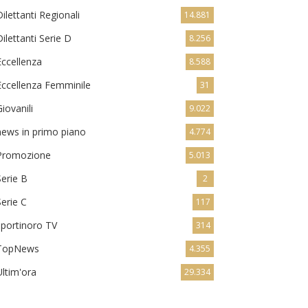
Dilettanti Regionali
14.881
Dilettanti Serie D
8.256
Eccellenza
8.588
Eccellenza Femminile
31
Giovanili
9.022
news in primo piano
4.774
Promozione
5.013
Serie B
2
Serie C
117
sportinoro TV
314
TopNews
4.355
Ultim'ora
29.334