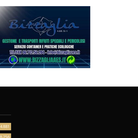
4.881
8.256