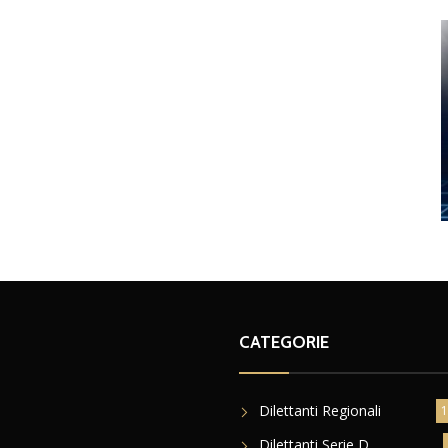
CATEGORIE
Dilettanti Regionali
1
Dilettanti Serie D