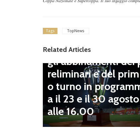
Coppa Nazionale e Supercoppa. Il suo ingaggio completa
Tags
TopNews
Dilettanti Serie D
Coppa Italia Serie D
Related Articles
gli abbinamenti dei 
LND Gi
reliminari e del prim
“Il fut
o turno in program
diletta
a il 23 e il 30 agosto
 da serv
alle 16.00
 vivai”