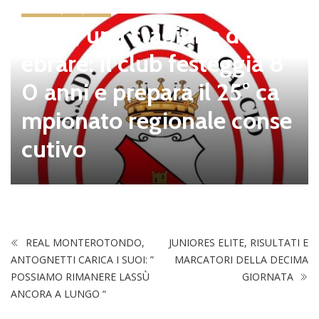
news in primo piano
Tolfa, una stagione da cel
ebrare: il club festeggia 8
0 anni e prepara il 25° ca
mpionato regionale conse
cutivo
REAL MONTEROTONDO,
JUNIORES ELITE, RISULTATI E
ANTOGNETTI CARICA I SUOI: ”
MARCATORI DELLA DECIMA
POSSIAMO RIMANERE LASSÙ
GIORNATA
ANCORA A LUNGO “