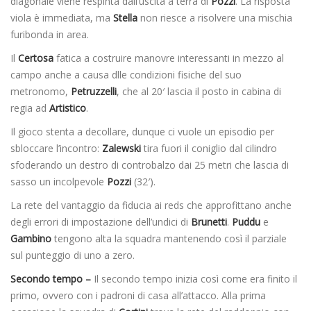
diagonale viene respinta dall’uscita a terra di
Pozzi
. La risposta
viola è immediata, ma
Stella
non riesce a risolvere una mischia
furibonda in area.
Il
Certosa
fatica a costruire manovre interessanti in mezzo al
campo anche a causa dlle condizioni fisiche del suo
metronomo,
Petruzzelli
, che al 20′ lascia il posto in cabina di
regia ad
Artistico
.
Il gioco stenta a decollare, dunque ci vuole un episodio per
sbloccare l’incontro:
Zalewski
tira fuori il coniglio dal cilindro
sfoderando un destro di controbalzo dai 25 metri che lascia di
sasso un incolpevole
Pozzi
(32′).
La rete del vantaggio da fiducia ai reds che approfittano anche
degli errori di impostazione dell’undici di
Brunetti
.
Puddu
e
Gambino
tengono alta la squadra mantenendo così il parziale
sul punteggio di uno a zero.
Secondo tempo –
Il secondo tempo inizia così come era finito il
primo, ovvero con i padroni di casa all’attacco. Alla prima