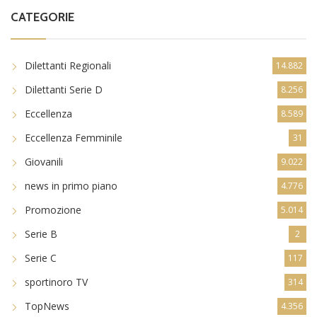
CATEGORIE
Dilettanti Regionali
14.882
Dilettanti Serie D
8.256
Eccellenza
8.589
Eccellenza Femminile
31
Giovanili
9.022
news in primo piano
4.776
Promozione
5.014
Serie B
2
Serie C
117
sportinoro TV
314
TopNews
4.356