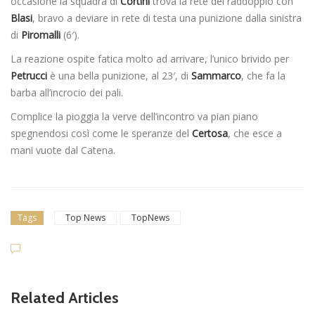
occasione la squadra di
Cortini
trova la rete del raddoppio con
Blasi
, bravo a deviare in rete di testa una punizione dalla sinistra
di
Piromalli
(6′).
La reazione ospite fatica molto ad arrivare, l’unico brivido per
Petrucci
è una bella punizione, al 23′, di
Sammarco
, che fa la
barba all’incrocio dei pali.
Complice la pioggia la verve dell’incontro va pian piano
spegnendosi così come le speranze del
Certosa
, che esce a
mani vuote dal Catena.
Tags
Top News
TopNews
Related Articles