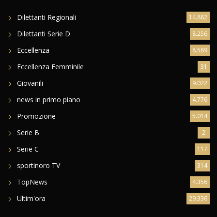
Dilettanti Regionali
14.882
Dilettanti Serie D
8.256
Eccellenza
8.589
Eccellenza Femminile
31
Giovanili
9.022
news in primo piano
4.776
Promozione
5.014
Serie B
2
Serie C
117
sportinoro TV
314
TopNews
4.356
Ultim'ora
29.336