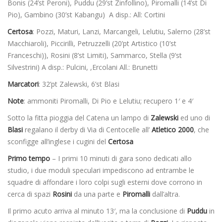
Bonis (24’st Peroni), Puddu (29’st Zinfollino), Piromalli (14’st Di
Pio), Gambino (30’st Kabangu) A disp.: All: Cortini
Certosa
: Pozzi, Maturi, Lanzi, Marcangeli, Lelutiu, Salerno (28’st
Macchiaroli), Piccirilli, Petruzzelli (20’pt Artistico (10’st
Franceschi)), Rosini (8’st Limiti), Sammarco, Stella (9’st
Silvestrini) A disp.: Pulcini, ,Ercolani All.: Brunetti
Marcatori
: 32’pt Zalewski, 6’st Blasi
Note
: ammoniti Piromalli, Di Pio e Lelutiu; recupero 1′ e 4′
Sotto la fitta pioggia del Catena un lampo di
Zalewski
ed uno di
Blasi
regalano il derby di Via di Centocelle all’
Atletico 2000
, che
sconfigge all’inglese i cugini del
Certosa
Primo tempo
– I primi 10 minuti di gara sono dedicati allo
studio, i due moduli speculari impediscono ad entrambe le
squadre di affondare i loro colpi sugli esterni dove corrono in
cerca di spazi
Rosini
da una parte e
Piromalli
dall’altra.
Il primo acuto arriva al minuto 13′, ma la conclusione di
Puddu
in