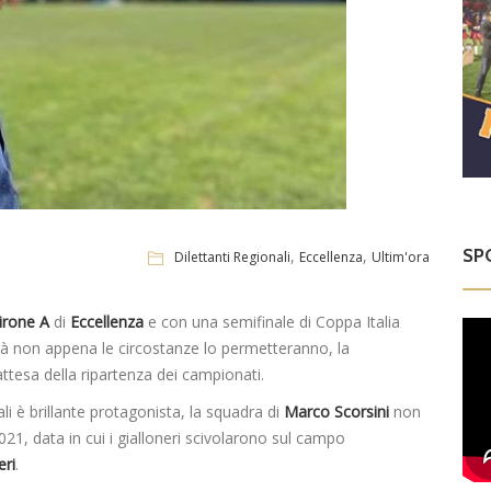
SP
,
,
Dilettanti Regionali
Eccellenza
Ultim'ora
irone A
di
Eccellenza
e con una semifinale di Coppa Italia
rà non appena le circostanze lo permetteranno, la
attesa della ripartenza dei campionati.
i è brillante protagonista, la squadra di
Marco
Scorsini
non
021, data in cui i gialloneri scivolarono sul campo
eri
.