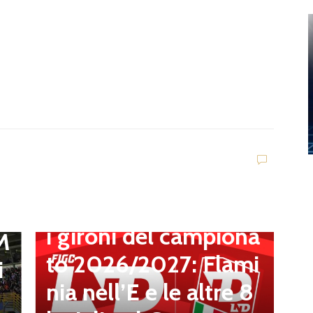
.
a
t
,
Dilettanti Serie D
Serie D, ufficializzati
l
i gironi del campiona
 M
to 2026/2027: Flami
i
n
nia nell’E e le altre 8
O