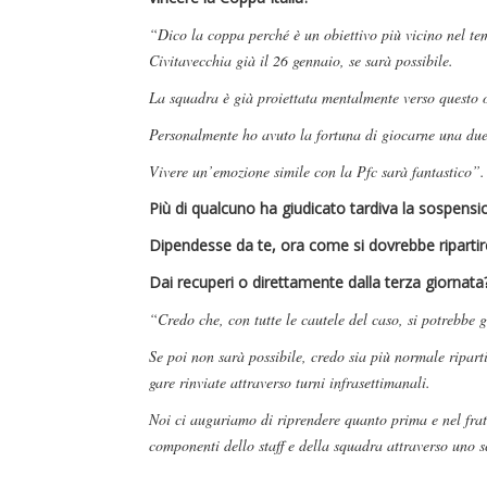
“Dico la coppa perché è un obiettivo più vicino nel te
Civitavecchia già il 26 gennaio, se sarà possibile.
La squadra è già proiettata mentalmente verso questo o
Personalmente ho avuto la fortuna di giocarne una due 
Vivere un’emozione simile con la Pfc sarà fantastico”.
Più di qualcuno ha giudicato tardiva la sospens
Dipendesse da te, ora come si dovrebbe ripartir
Dai recuperi o direttamente dalla terza giornata
“Credo che, con tutte le cautele del caso, si potrebbe
Se poi non sarà possibile, credo sia più normale riparti
gare rinviate attraverso turni infrasettimanali.
Noi ci auguriamo di riprendere quanto prima e nel frat
componenti dello staff e della squadra attraverso uno 