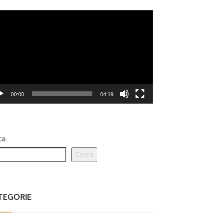
eo
er
00:00
04:19
ca
Cerca
TEGORIE