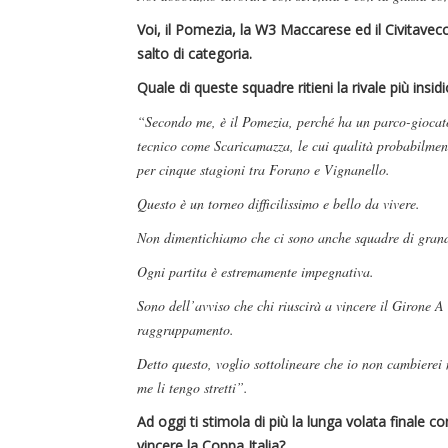
Voi, il Pomezia, la W3 Maccarese ed il Civitavecc
salto di categoria.
Quale di queste squadre ritieni la rivale più insidi
“Secondo me, è il Pomezia, perché ha un parco-giocato
tecnico come Scaricamazza, le cui qualità probabilmen
per cinque stagioni tra Forano e Vignanello.
Questo è un torneo difficilissimo e bello da vivere.
Non dimentichiamo che ci sono anche squadre di grand
Ogni partita è estremamente impegnativa.
Sono dell’avviso che chi riuscirà a vincere il Girone A 
raggruppamento.
Detto questo, voglio sottolineare che io non cambierei 
me li tengo stretti”.
Ad oggi ti stimola di più la lunga volata finale 
vincere la Coppa Italia?