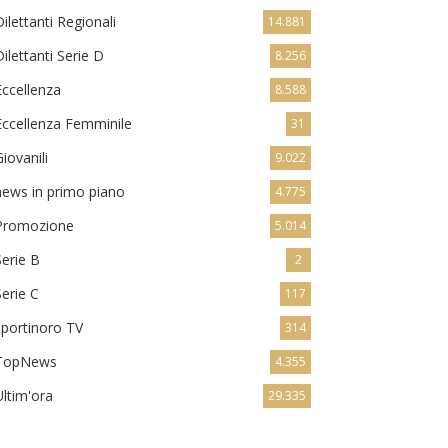
Dilettanti Regionali
14.881
Dilettanti Serie D
8.256
Eccellenza
8.588
Eccellenza Femminile
31
Giovanili
9.022
news in primo piano
4.775
Promozione
5.014
Serie B
2
Serie C
117
sportinoro TV
314
TopNews
4.355
Ultim'ora
29.335