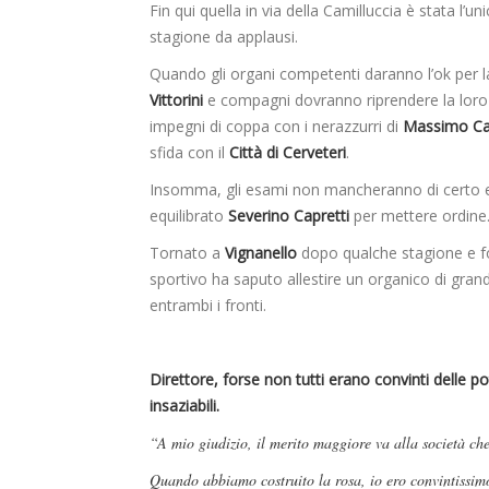
Fin qui quella in via della Camilluccia è stata l’un
stagione da applausi.
Quando gli organi competenti daranno l’ok per la
Vittorini
e compagni dovranno riprendere la loro m
impegni di coppa con i nerazzurri di
Massimo Ca
sfida con il
Città di Cerveteri
.
Insomma, gli esami non mancheranno di certo e
equilibrato
Severino Capretti
per mettere ordine
Tornato a
Vignanello
dopo qualche stagione e f
sportivo ha saputo allestire un organico di gra
entrambi i fronti.
Direttore, forse non tutti erano convinti delle p
insaziabili.
“A mio giudizio, il merito maggiore va alla società ch
Quando abbiamo costruito la rosa, io ero convintissim