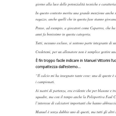
giorno alla luce delle potenzialità tecniche e caratter
In questo contesto merita una grande menzione anche mi
ragazzo, anche quelli che in questa fase stanno gioca
Penso, ad esempio, a giocatori come Caparros, che ha d
anni fa benissimo in questa categoria.
Tutti, nessuno escluso, si sentono parte integrante di un
Credetemi, per un allenatore non è semplice gestire una
È fin troppo facile indicare in Manuel Vittorini 
compattezza dall’esterno…
“Il calcio mi ha insegnato tante cose: una di queste è c
i campionati.
Ai nastri di partenza, era evidente che per blasone e tr
squadre, ma con il tempo anche la Polisportiva Faul C
l’interesse di calciatori importanti che hanno abbracci
Manuel è senza dubbio uno di questi, ma tutti gli altri