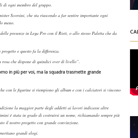
iali di ogni membro del gruppo.
ster Scorsini, che sta riuscendo a far sentire importante ogni
ndo meno.
CA
elle presenze in Lega Pro con il Rieti, o allo stesso Paletta che da
 progetto e questo fa la differenza.
 rosa che dispone di quindici over di livello”.
l’uomo in più per voi, ma la squadra trasmette grande
he con le figurine si riempiono gli album e con i calciatori si vincono
adizione la maggior parte degli addetti ai lavori indicasse altre
imini è stata in grado di costruirsi un nome, richiamando sempre più
ato il nostro progetto con grande convinzione.
 meritano grandi elogi.