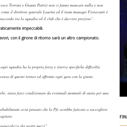
ancesco Torroni e Gianni Patrizi non ci fanno mancare nulla e non
re come il direttore generale Laurini ed il team manager Fioravanti è
raccordo tra la squadra ed il club che è davvero prezioso”.
raticamente impeccabili.
vori, con il girone di ritorno sarà un altro campionato.
gni squadra ha la propria forza e riserva specifiche difficoltà.
cenza di questo torneo ed affronta ogni gara con la giusta
lo, senza farci condizionare da eventuali momenti di ansia per una
obabilmente avrà pensato che la Pfc avrebbe faticato a raccogliere
capitare.
FI
sapevolezza dei nostri mezzi”.