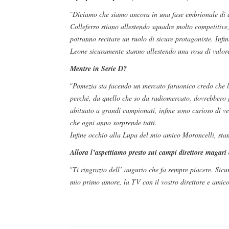
“
Diciamo che siamo ancora in una fase embrionale di 
Colleferro stiano allestendo squadre molto competitiv
potranno recitare un ruolo di sicure protagoniste. Infi
Leone sicuramente stanno allestendo una rosa di valor
Mentre in Serie D?
“
Pomezia sta facendo un mercato faraonico credo che l
perché, da quello che so da radiomercato, dovrebbero fi
abituato a grandi campionati, infine sono curioso di v
che ogni anno sorprende tutti.
Infine occhio alla Lupa del mio amico Moroncelli, stan
Allora l’aspettiamo presto sui campi direttore magari
”
Ti ringrazio dell’ augurio che fa sempre piacere. Sic
mio primo amore, la TV con il vostro direttore e amico