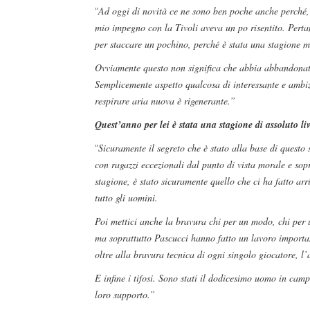
“
Ad oggi di novità ce ne sono ben poche anche perché, 
mio impegno con la Tivoli aveva un po risentito. Pert
per staccare un pochino, perché è stata una stagione m
Ovviamente questo non significa che abbia abbandonato 
Semplicemente aspetto qualcosa di interessante e ambizi
respirare aria nuova è rigenerante.”
Quest’anno per lei è stata una stagione di assoluto livel
“
Sicuramente il segreto che è stato alla base di quest
con ragazzi eccezionali dal punto di vista morale e sop
stagione, è stato sicuramente quello che ci ha fatto arr
tutto gli uomini.
Poi mettici anche la bravura chi per un modo, chi per 
ma soprattutto Pascucci hanno fatto un lavoro importante
oltre alla bravura tecnica di ogni singolo giocatore, l
E infine i tifosi. Sono stati il dodicesimo uomo in ca
loro supporto.”