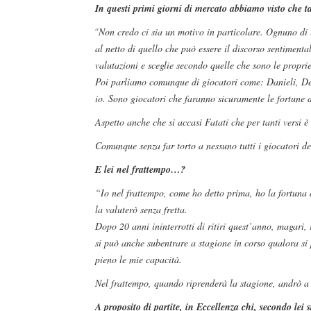
In questi primi giorni di mercato abbiamo visto che t
“
Non credo ci sia un motivo in particolare. Ognuno di 
al netto di quello che può essere il discorso sentimental
valutazioni e sceglie secondo quelle che sono le proprie
Poi parliamo comunque di giocatori come: Danieli, De
io. Sono giocatori che faranno sicuramente le fortune 
Aspetto anche che si accasi Fatati che per tanti versi 
Comunque senza far torto a nessuno tutti i giocatori de
E lei nel frattempo…?
“Io nel frattempo, come ho detto prima, ho la fortuna 
la valuterò senza fretta.
Dopo 20 anni ininterrotti di ritiri quest’anno, magari, 
si può anche subentrare a stagione in corso qualora si 
pieno le mie capacità.
Nel frattempo, quando riprenderà la stagione, andrò a 
A proposito di partite, in Eccellenza chi, secondo lei 