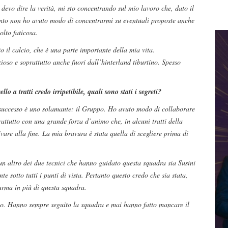
devo dire la verità, mi sto concentrando sul mio lavoro che, dato il
anto non ho avuto modo di concentrarmi su eventuali proposte anche
olto faticosa.
il calcio, che è una parte importante della mia vita.
oso e soprattutto anche fuori dall’hinterland tiburtino. Spesso
lo a tratti credo irripetibile, quali sono stati i segreti?
o successo è uno solamante: il Gruppo. Ho avuto modo di collaborare
rattutto con una grande forza d’animo che, in alcuni tratti della
ivare alla fine. La mia bravura è stata quella di scegliere prima di
un altro dei due tecnici che hanno guidato questa squadra sia Susini
 sotto tutti i punti di vista. Pertanto questo credo che sia stata,
’arma in più di questa squadra.
mpo. Hanno sempre seguito la squadra e mai hanno fatto mancare il