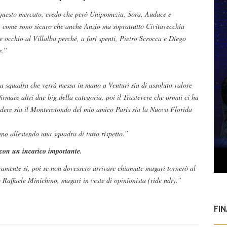
questo mercato, credo che però Unipomezia, Sora, Audace e
e, come sono sicuro che anche Anzio ma soprattutto Civitavecchia
ne occhio al Villalba perché, a fari spenti, Pietro Scrocca e Diego
e.”
a squadra che verrà messa in mano a Venturi sia di assoluto valore
rmare altri due big della categoria, poi il Trastevere che ormai ci ha
edere sia il Monterotondo del mio amico Paris sia la Nuova Florida
no allestendo una squadra di tutto rispetto.”
 con un incarico importante.
uramente si, poi se non dovessero arrivare chiamate magari tornerò al
 Raffaele Minichino, magari in veste di opinionista (ride ndr).”
FI