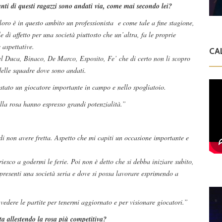
anti di questi ragazzi sono andati via, come mai secondo lei?
loro è in questo ambito un professionista e come tale a fine stagione,
e di affetto per una società piuttosto che un’altra, fa le proprie
 aspettative.
CA
l Duca, Binaco, De Marco, Esposito, Fe’ che di certo non li scopro
delle squadre dove sono andati.
è stato un giocatore importante in campo e nello spogliatoio.
lla rosa hanno espresso grandi potenzialità.”
di non avere fretta. Aspetto che mi capiti un occasione importante e
riesco a godermi le ferie. Poi non è detto che si debba iniziare subito,
presenti una società seria e dove si possa lavorare esprimendo a
vedere le partite per tenermi aggiornato e per visionare giocatori.”
sta allestendo la rosa più competitiva?