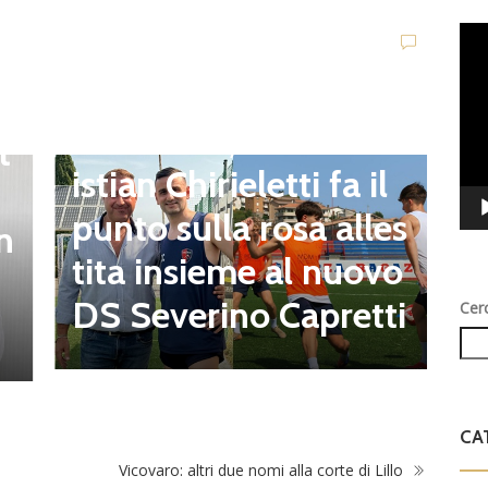
Vid
Play
Eccellenza
Sorianese, mister Chr
E
t
I
istian Chirieletti fa il
h
punto sulla rosa alles
n
z
tita insieme al nuovo
a
DS Severino Capretti
Cer
t
CA
Vicovaro: altri due nomi alla corte di Lillo