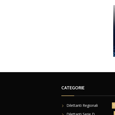
CATEGORIE
Dilettanti Regionali
1
Dilettanti Serie D