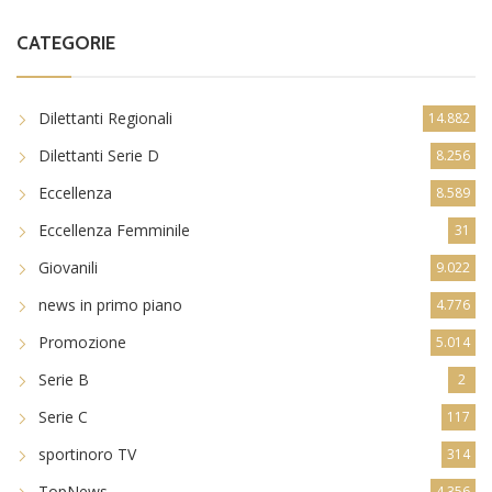
CATEGORIE
Dilettanti Regionali
14.882
Dilettanti Serie D
8.256
Eccellenza
8.589
Eccellenza Femminile
31
Giovanili
9.022
news in primo piano
4.776
Promozione
5.014
Serie B
2
Serie C
117
sportinoro TV
314
TopNews
4.356