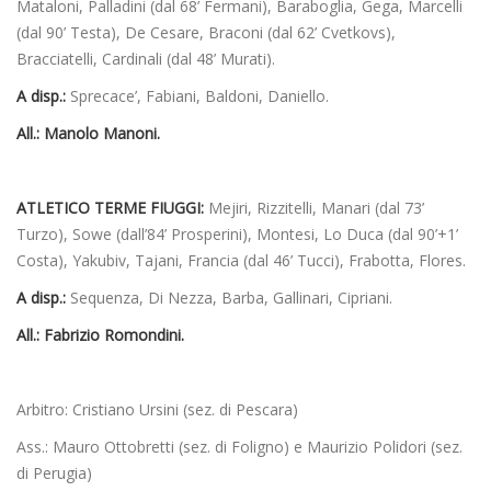
Mataloni, Palladini (dal 68’ Fermani), Baraboglia, Gega, Marcelli
(dal 90’ Testa), De Cesare, Braconi (dal 62’ Cvetkovs),
Bracciatelli, Cardinali (dal 48’ Murati).
A disp.:
Sprecace’, Fabiani, Baldoni, Daniello.
All.: Manolo Manoni.
ATLETICO TERME FIUGGI:
Mejiri, Rizzitelli, Manari (dal 73’
Turzo), Sowe (dall’84’ Prosperini), Montesi, Lo Duca (dal 90’+1’
Costa), Yakubiv, Tajani, Francia (dal 46’ Tucci), Frabotta, Flores.
A disp.:
Sequenza, Di Nezza, Barba, Gallinari, Cipriani.
All.:
Fabrizio Romondini.
Arbitro: Cristiano Ursini (sez. di Pescara)
Ass.: Mauro Ottobretti (sez. di Foligno) e Maurizio Polidori (sez.
di Perugia)