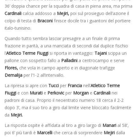
36’ doppia chance per la squadra di casa in piena area, ma prima
Cardinali
calcia addosso a
Mejiri,
poi sul prosieguo dell’azione il
colpo di testa di
Braconi
finisce docile tra i guantoni del portiere
italo-tunisino.
Quando tutto sembra lasciar presagire a un finale di prima
frazione in parità, a una manciata di secondi dal duplice fischio
l’
Atletico Terme Fiuggi
si riporta in vantaggio:
Tajani
scippa un
pallone con sospetto fallo a
Palladini
a centrocampo e serve
Flores,
che vola in campo aperto e in diagonale trafigge
Demalija
per l’1-2 all’intervallo.
La ripresa si apre con
Tucci
per
Francia
nell’
Atletico Terme
Fiuggi
e con
Murati
e
Perkovic
per
Morgan
e
Cardinali
nei
padroni di casa. Proprio il neoentrato numero 18 cerca il 2-2
dopo 3’, ma il suo tiro a giro dal limite viene bloccato facilmente
da
Mejiri.
La risposta ospite è affidata al tiro a giro largo di
Manari
al 58’,
poi 6’ più tardi è
Marcelli
che cerca di sorprendere
Mejiri
dalla