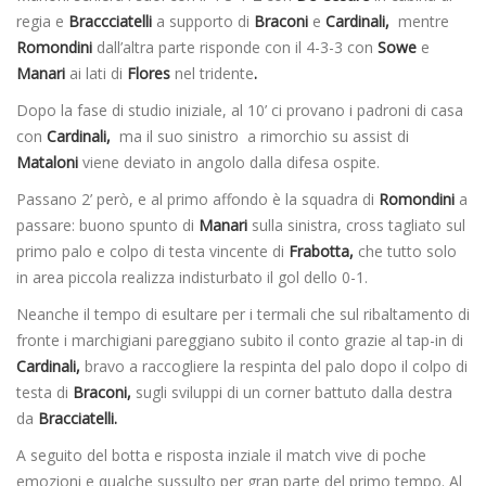
regia e
Braccciatelli
a supporto di
Braconi
e
Cardinali,
mentre
Romondini
dall’altra parte risponde con il 4-3-3 con
Sowe
e
Manari
ai lati di
Flores
nel tridente
.
Dopo la fase di studio iniziale, al 10’ ci provano i padroni di casa
con
Cardinali,
ma il suo sinistro a rimorchio su assist di
Mataloni
viene deviato in angolo dalla difesa ospite.
Passano 2’ però, e al primo affondo è la squadra di
Romondini
a
passare: buono spunto di
Manari
sulla sinistra, cross tagliato sul
primo palo e colpo di testa vincente di
Frabotta,
che tutto solo
in area piccola realizza indisturbato il gol dello 0-1.
Neanche il tempo di esultare per i termali che sul ribaltamento di
fronte i marchigiani pareggiano subito il conto grazie al tap-in di
Cardinali,
bravo a raccogliere la respinta del palo dopo il colpo di
testa di
Braconi,
sugli sviluppi di un corner battuto dalla destra
da
Bracciatelli.
A seguito del botta e risposta inziale il match vive di poche
emozioni e qualche sussulto per gran parte del primo tempo. Al