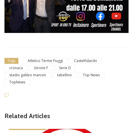
Tags
Atletico Terme Fiuggi
Castelfidardo
cronaca
Girone F
Serie D
stadio galileo mancini
tabellino
Top News
TopNews
Related Articles
news in primo piano