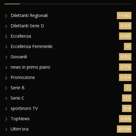
Dilettanti Regionali
14.882
Dilettanti Serie D
8.256
Eccellenza
8.589
Eccellenza Femminile
31
Giovanili
9.022
news in primo piano
4.776
Promozione
5.014
Serie B
2
Serie C
117
sportinoro TV
314
TopNews
4.356
Ultim'ora
29.336