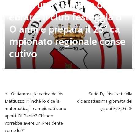
Tolfa, una stagione da cel
ebrare: il club festeggia 8
0 anni e prepara il 25° ca
mpionato regionale conse
cutivo
Ostiamare, la carica del ds
Serie D, i risultati della
Mattiuzzo: “Finché lo dice la
diciassettesima giornata dei
matematica, i campionati sono
gironi E, F, G
aperti. Di Paolo? Chi non
vorrebbe avere un Presidente
come lui?”