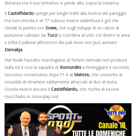
distanza ma il suo tentativo si perde alto sopra la traversa.
Il
Castelfidardo
spinge per lunghi tratti alla ricerca del pareggio
ma non sfonda e al 77’ subisce invece addirittura il gol che
chiude la partita con
Sowe,
che sugli sviluppi di un calcio di
punizione calciato da
Tucci
si coordina al volo col destro in area
e infila il pallone all’incrocio dei pali dove non può arrivare
Demalija.
Nel finale l’assalto marchigiano al fortino termale non produce
nulla ed è così la squadra di
Romondini
a festeggiare il secondo
successo consecutivo dopo l’1-0 al
Matese,
che consente ai
rossoblù di rimanere saldamente attaccati al duo di testa.
Scivola invece ancora il
Castelfidardo,
che rischia di essere
risucchiato in zona play-out.