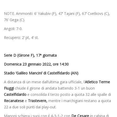
NOTE. Ammoniti: 6’ Yakubiv (F), 47’ Tajani (F), 67’ Cvetkovs (C),
76’ Gega (C).
Angoli: 7-0.
Recupero: 2‘ pt, 4‘ st.
Serie D (Girone F), 17ª giornata
Domenica 23 gennaio 2022, ore 14:30
Stadio ‘Galileo Mancini’ di Castelfidardo (AN)
A distanza di un mese dall’ultima gara ufficiale, l’
Atletico Terme
Fiuggi
chiude il girone di andata battendo 3-1 un buon
Castelfidardo
e consolida il terzo posto a quota 32 alle spalle di
Recanatese
e
Trastevere,
mentre i marchigiani restano a quota
22 a due soli punti dai play-out.
Manoni schiera i suoi con il 4-3-1-2 con
De Cesare
in cabina di