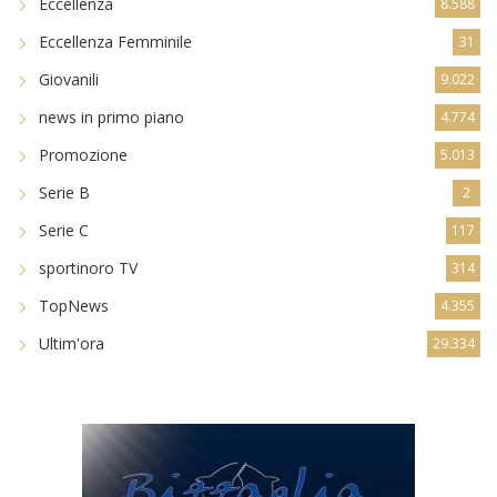
Eccellenza
8.588
Eccellenza Femminile
31
Giovanili
9.022
news in primo piano
4.774
Promozione
5.013
Serie B
2
Serie C
117
sportinoro TV
314
TopNews
4.355
Ultim'ora
29.334