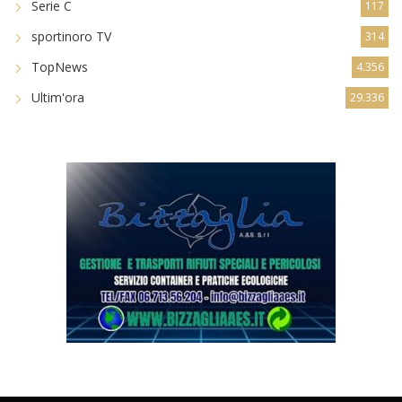
Serie C
117
sportinoro TV
314
TopNews
4.356
Ultim'ora
29.336