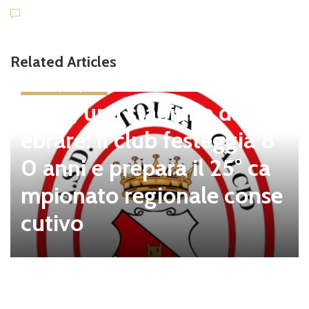
Related Articles
news in primo piano
Tolfa, una stagione da cel
ebrare: il club festeggia 8
0 anni e prepara il 25° ca
mpionato regionale conse
cutivo