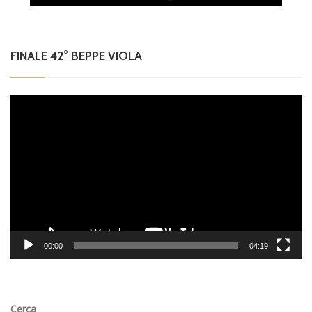
FINALE 42° BEPPE VIOLA
Video
Player
00:00
04:19
Cerca