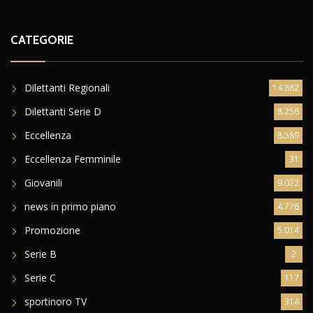
CATEGORIE
Dilettanti Regionali
14.882
Dilettanti Serie D
8.256
Eccellenza
8.589
Eccellenza Femminile
31
Giovanili
9.022
news in primo piano
4.776
Promozione
5.014
Serie B
2
Serie C
117
sportinoro TV
314