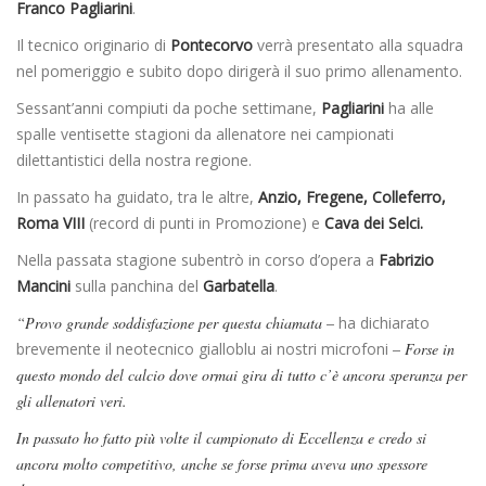
Franco Pagliarini
.
Il tecnico originario di
Pontecorvo
verrà presentato alla squadra
nel pomeriggio e subito dopo dirigerà il suo primo allenamento.
Sessant’anni compiuti da poche settimane,
Pagliarini
ha alle
spalle ventisette stagioni da allenatore nei campionati
dilettantistici della nostra regione.
In passato ha guidato, tra le altre,
Anzio, Fregene, Colleferro,
Roma VIII
(record di punti in Promozione) e
Cava dei Selci.
Nella passata stagione subentrò in corso d’opera a
Fabrizio
Mancini
sulla panchina del
Garbatella
.
“Provo grande soddisfazione per questa chiamata –
ha dichiarato
brevemente il neotecnico gialloblu ai nostri microfoni
– Forse in
questo mondo del calcio dove ormai gira di tutto c’è ancora speranza per
gli allenatori veri.
In passato ho fatto più volte il campionato di Eccellenza e credo si
ancora molto competitivo, anche se forse prima aveva uno spessore