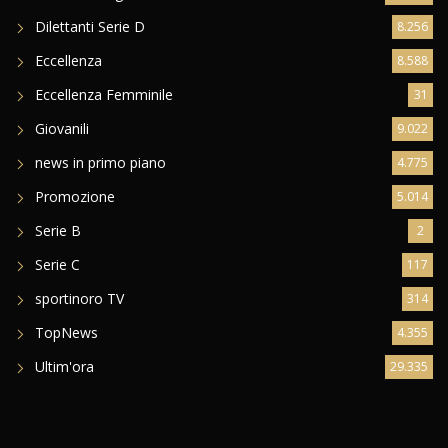
Dilettanti Serie D
8.256
Eccellenza
8.588
Eccellenza Femminile
31
Giovanili
9.022
news in primo piano
4.775
Promozione
5.014
Serie B
2
Serie C
117
sportinoro TV
314
TopNews
4.355
Ultim'ora
29.335