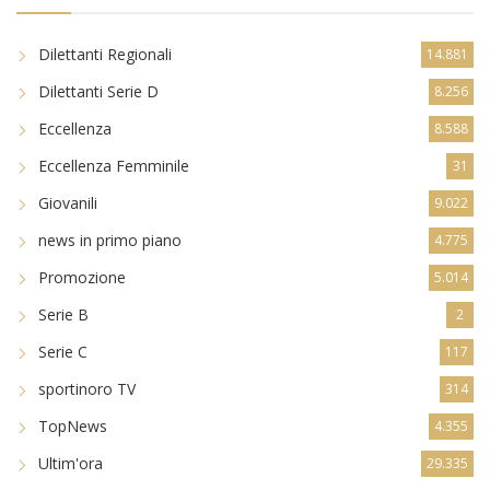
Dilettanti Regionali
14.881
Dilettanti Serie D
8.256
Eccellenza
8.588
Eccellenza Femminile
31
Giovanili
9.022
news in primo piano
4.775
Promozione
5.014
Serie B
2
Serie C
117
sportinoro TV
314
TopNews
4.355
Ultim'ora
29.335