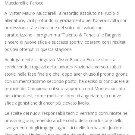
Mucciarelli e Feroce.
A Mister Mauro Mucciarelli, all’esordio assoluto nel ruolo di
allenatore, va il profondo ringraziamento per l’opera svolta con
professionalità e dedizione nel solco dei valori che
caratterizzano il programma “Talento & Tenacia” e l’augurio
sincero di nuove sfide e successi sportivi coerenti con i risultati
positivi ottenuti in questa stagione.
Analogamente si ringrazia Mister Fabrizio Feroce che sta
conducendo i ragazzi della Juniores Nazionale verso risultati
storici nella fase finale e che, dopo aver chiuso il proprio girone
con un meritatissimo secondo posto, ha deciso di concludere al
termine del Campionato il suo rapporto con il Montespaccato
per cimentarsi, come merita e come ci auguriamo, in nuove
sfide agonistiche di ancor più elevato livello.
Le scelte dei nuovi responsabili tecnici verranno comunicate nei
prossimi giorni, tenendo anche conto della conclusione dello
svolgimento degli impegni agonistici delle formazioni Juniores
Nazionale e Under 18 per quanto riguarda i rispettivi staff tecnici.