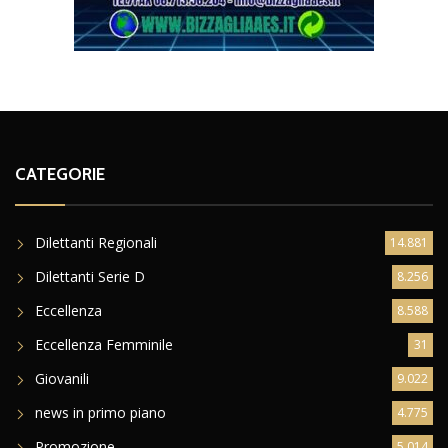
CATEGORIE
Dilettanti Regionali
14.881
Dilettanti Serie D
8.256
Eccellenza
8.588
Eccellenza Femminile
31
Giovanili
9.022
news in primo piano
4.775
Promozione
5.014