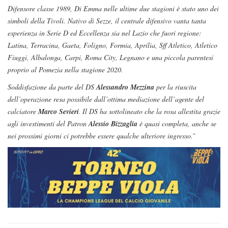
Difensore classe 1989, Di Emma nelle ultime due stagioni è stato uno dei
simboli della Tivoli. Nativo di Sezze, il centrale difensivo vanta tanta
esperienza in Serie D ed Eccellenza sia nel Lazio che fuori regione:
Latina, Terracina, Gaeta, Foligno, Formia, Aprilia, Sff Atletico, Atletico
Fiuggi, Albalonga, Carpi, Roma City, Legnano e una piccola parentesi
proprio al Pomezia nella stagione 2020.
Soddisfazione da parte del DS
Alessandro Mezzina
per la riuscita
dell’operazione resa possibile dall’ottima mediazione dell’agente del
calciatore
Marco Sevieri
.
Il DS ha sottolineato che la rosa allestita grazie
agli investimenti del Patron
Alessio Bizzaglia
è quasi completa, anche se
nei prossimi giorni ci potrebbe essere qualche ulteriore ingresso.
“