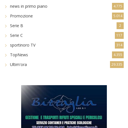
news in primo piano
4.775
Promozione
5.014
Serie B
2
Serie C
117
sportinoro TV
314
TopNews
4.355
Ultim'ora
29.335