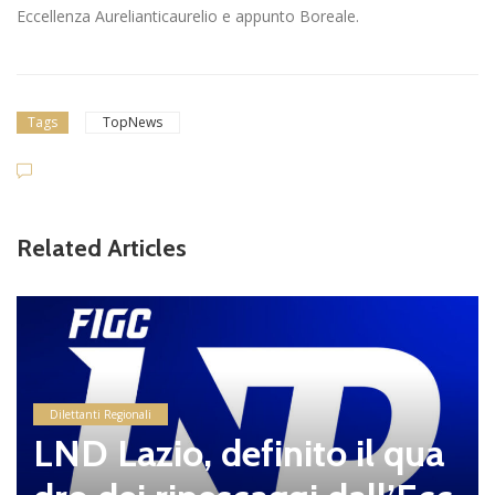
Eccellenza Aurelianticaurelio e appunto Boreale.
Tags
TopNews
Related Articles
Dilettanti Regionali
LND Lazio, definito il qua