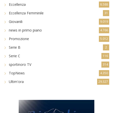
Eccellenza
8.588
Eccellenza Femminile
31
Giovanili
9.019
news in primo piano
4.766
Promozione
5.012
Serie B
2
Serie C
116
sportinoro TV
314
TopNews
4.350
Ultim'ora
29.327