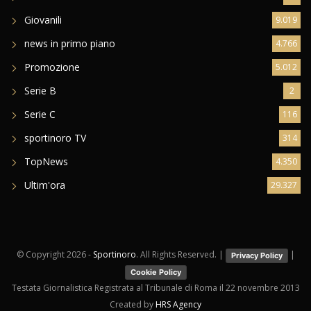
Giovanili
9.019
news in primo piano
4.766
Promozione
5.012
Serie B
2
Serie C
116
sportinoro TV
314
TopNews
4.350
Ultim'ora
29.327
© Copyright
2026 -
Sportinoro
. All Rights Reserved. |
|
Privacy Policy
Cookie Policy
Testata Giornalistica Registrata al Tribunale di Roma il 22 novembre 2013
Created by
HRS Agency