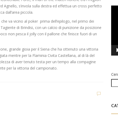
 Agnello, s’invola sulla destra ed effettua un cross perfetto
Vid
ca dall’area piccola.
Play
ino che va vicino al poker prima dell’epilogo, nel primo dei
 Tagiente di Brindisi, con un calcio di punizione da posizione
oco non pesca il jolly con il pallone che finisce fuori di un
ezione, grande gioia per il Siena che ha ottenuto una vittoria
a mentre per la Flaminia Civita Castellana, al di là del
lezza di aver tenuto testa per un tempo alla compagine
news in primo piano
ite per la vittoria del campionato.
L’Atletico Capranica
Cer
ha iniziato la prepara
zione agli ordini di m
ister Nardecchia. Il D
CA
G Calabrese: “Il livell