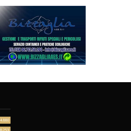
4.880
8.253