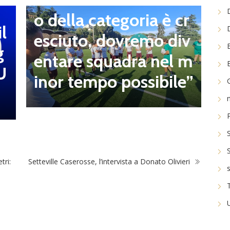
E
o della categoria è cr
I
l
esciuto, dovremo div
n
g
entare squadra nel m
t
U
inor tempo possibile”
t
tri:
Setteville Caserosse, l’intervista a Donato Olivieri