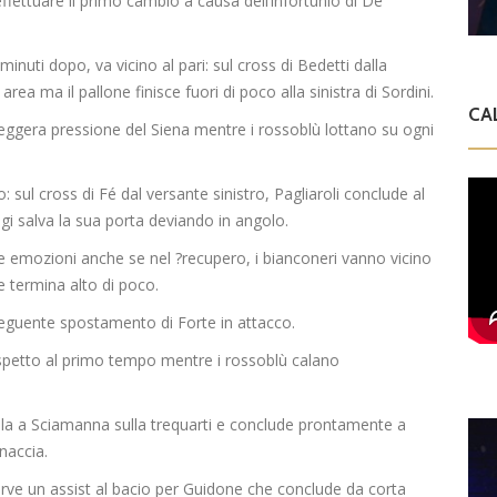
effettuare il primo cambio a causa dell’infortunio di De
minuti dopo, va vicino al pari: sul cross di Bedetti dalla
rea ma il pallone finisce fuori di poco alla sinistra di Sordini.
CA
eggera pressione del Siena mentre i rossoblù lottano su ogni
: sul cross di Fé dal versante sinistro, Pagliaroli conclude al
gi salva la sua porta deviando in angolo.
ppe emozioni anche se nel ?recupero, i bianconeri vanno vicino
e termina alto di poco.
nseguente spostamento di Forte in attacco.
rispetto al primo tempo mentre i rossoblù calano
a palla a Sciamanna sulla trequarti e conclude prontamente a
naccia.
erve un assist al bacio per Guidone che conclude da corta