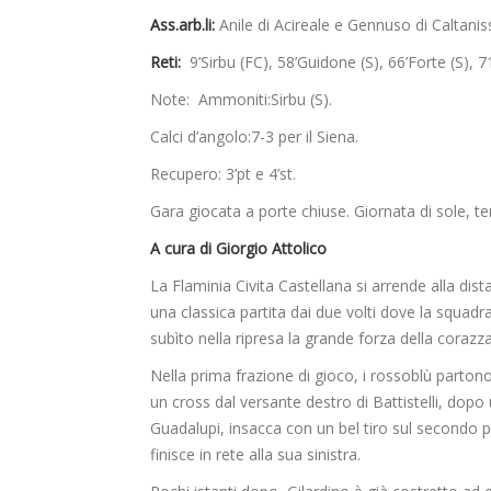
Ass.arb.li:
Anile di Acireale e Gennuso di Caltanis
Reti:
9’Sirbu (FC), 58’Guidone (S), 66’Forte (S), 71
Note: Ammoniti:Sirbu (S).
Calci d’angolo:7-3 per il Siena.
Recupero: 3’pt e 4’st.
Gara giocata a porte chiuse. Giornata di sole, t
A cura di Giorgio Attolico
La Flaminia Civita Castellana si arrende alla dis
una classica partita dai due volti dove la squa
subìto nella ripresa la grande forza della corazz
Nella prima frazione di gioco, i rossoblù partono 
un cross dal versante destro di Battistelli, dopo u
Guadalupi, insacca con un bel tiro sul secondo 
finisce in rete alla sua sinistra.