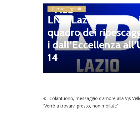
ssioni
Dilettanti Regionali
o 2026/
LND Lazio, definito i
 sei s
quadro dei ripescag
i dall’Eccellenza all’
14
Colantuono, messaggio d’amore alla Vjs Velle
“Verrò a trovarvi presto, non mollate”