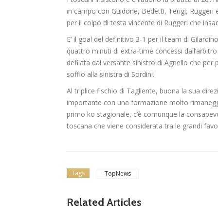
in campo con Guidone, Bedetti, Terigi, Ruggeri ed
per il colpo di testa vincente di Ruggeri che insac
E’ il goal del definitivo 3-1 per il team di Gilard
quattro minuti di extra-time concessi dall’arbitro
defilata dal versante sinistro di Agnello che per p
soffio alla sinistra di Sordini.
Al triplice fischio di Tagliente, buona la sua dir
importante con una formazione molto rimaneggiat
primo ko stagionale, c’è comunque la consapevo
toscana che viene considerata tra le grandi favor
Tags
TopNews
Related Articles