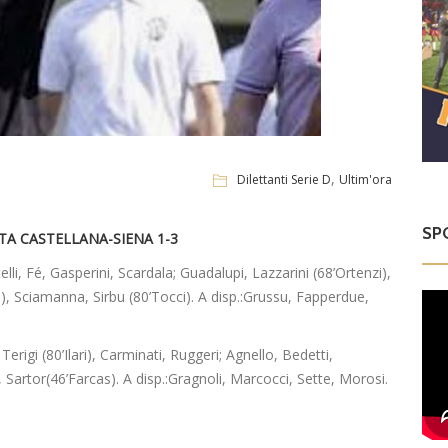
,
Dilettanti Serie D
Ultim'ora
SP
ITA CASTELLANA-SIENA 1-3
elli, Fé, Gasperini, Scardala; Guadalupi, Lazzarini (68’Ortenzi),
a), Sciamanna, Sirbu (80’Tocci). A disp.:Grussu, Fapperdue,
rigi (80’Ilari), Carminati, Ruggeri; Agnello, Bedetti,
 Sartor(46’Farcas). A disp.:Gragnoli, Marcocci, Sette, Morosi.