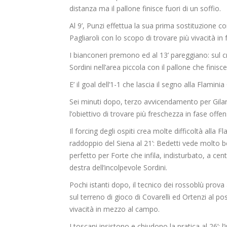
distanza ma il pallone finisce fuori di un soffio.
Al 9’, Punzi effettua la sua prima sostituzione co
Pagliaroli con lo scopo di trovare più vivacità in 
I bianconeri premono ed al 13’ pareggiano: sul c
Sordini nell’area piccola con il pallone che finisce 
E’ il goal dell’1-1 che lascia il segno alla Flaminia
Sei minuti dopo, terzo avvicendamento per Gila
l’obiettivo di trovare più freschezza in fase offen
Il forcing degli ospiti crea molte difficoltà alla 
raddoppio del Siena al 21’: Bedetti vede molto b
perfetto per Forte che infila, indisturbato, a cent
destra dell’incolpevole Sordini.
Pochi istanti dopo, il tecnico dei rossoblù prova
sul terreno di gioco di Covarelli ed Ortenzi al pos
vivacità in mezzo al campo.
I toscani insistono e chiudono la pratica al 26’: l