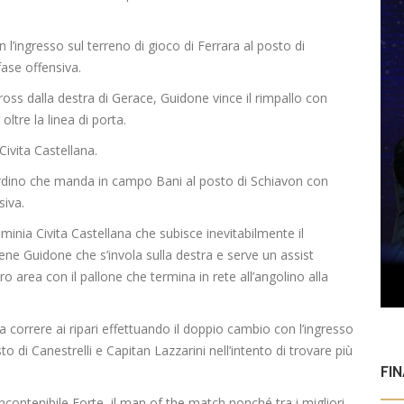
n l’ingresso sul terreno di gioco di Ferrara al posto di
fase offensiva.
ross dalla destra di Gerace, Guidone vince il rimpallo con
oltre la linea di porta.
 Civita Castellana.
rdino che manda in campo Bani al posto di Schiavon con
siva.
Flaminia Civita Castellana che subisce inevitabilmente il
ene Guidone che s’invola sulla destra e serve un assist
ro area con il pallone che termina in rete all’angolino alla
 a correre ai ripari effettuando il doppio cambio con l’ingresso
to di Canestrelli e Capitan Lazzarini nell’intento di trovare più
FI
’incontenibile Forte, il man of the match nonché tra i migliori