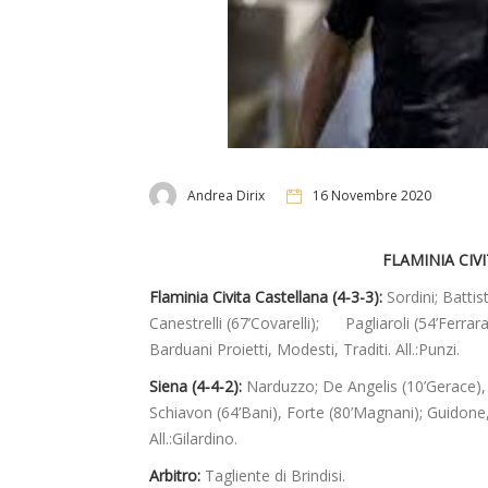
Andrea Dirix
16 Novembre 2020
FLAMINIA CIV
Flaminia Civita Castellana (4-3-3):
Sordini; Battist
Canestrelli (67’Covarelli); Pagliaroli (54’Ferrar
Barduani Proietti, Modesti, Traditi. All.:Punzi.
Siena (4-4-2):
Narduzzo; De Angelis (10’Gerace), Te
Schiavon (64’Bani), Forte (80’Magnani); Guidone,
All.:Gilardino.
Arbitro:
Tagliente di Brindisi.