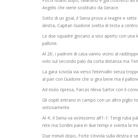
Pochi istanti dopo, Gilardino è già costretto ad 
Angelis che viene sostituito da Gerace.
Sotto di un goal, il Siena prova a reagire e sette 
destra, Capitan Guidone svetta di testa a centro a
Le due squadre giocano a viso aperto con una l
pallone.
Al 26’, i padroni di casa vanno vicino al raddoppio
volo sul secondo palo da corta distanza ma Teri
La gara scivola via verso l’intervallo senza tro
al pari con Guidone che si gira bene ma il pallon
Ad inizio ripresa, Farcas rileva Sartor con il co
Gli ospiti entrano in campo con un altro piglio 
vistosamente.
Al 4’, il Siena va vicinissimo all’1-1: Terigi rub
rete ma Sordini para in due tempi e sventa la mi
Due minuti dopo, Forte s’invola sulla destra e s