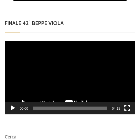
FINALE 42° BEPPE VIOLA
Video
Player
00:00
04:19
Cerca