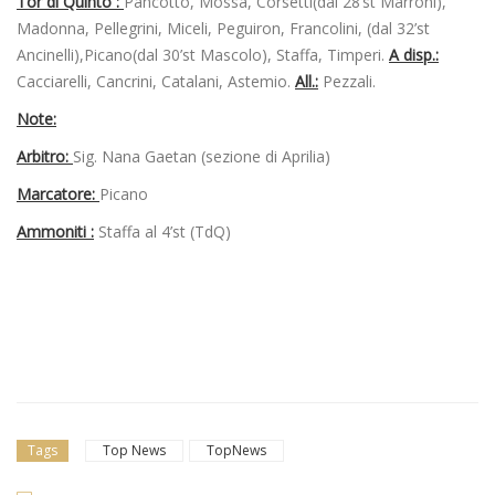
Tor di Quinto :
Pancotto, Mossa, Corsetti(dal 28’st Marroni),
Madonna, Pellegrini, Miceli, Peguiron, Francolini, (dal 32’st
Ancinelli),Picano(dal 30’st Mascolo), Staffa, Timperi.
A disp.:
Cacciarelli, Cancrini, Catalani, Astemio.
All.:
Pezzali.
Note:
Arbitro:
Sig. Nana Gaetan (sezione di Aprilia)
Marcatore:
Picano
Ammoniti :
Staffa al 4’st (TdQ)
Tags
Top News
TopNews