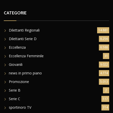
CATEGORIE
Dilettanti Regionali
14.881
Dilettanti Serie D
8.256
Eccellenza
8.588
Eccellenza Femminile
31
Giovanili
9.022
news in primo piano
4.774
Promozione
5.013
Serie B
2
Serie C
117
sportinoro TV
314