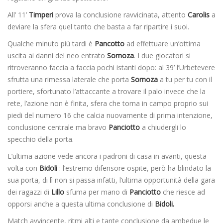
All’ 11’
Timperi
prova la conclusione ravvicinata, attento
Carolis
a
deviare la sfera quel tanto che basta a far ripartire i suoi.
Qualche minuto più tardi è
Pancotto
ad effettuare un’ottima
uscita ai danni del neo entrato
Sornoza
. I due giocatori si
ritroveranno faccia a faccia pochi istanti dopo: al 39’ l’Urbetevere
sfrutta una rimessa laterale che porta
Sornoza
a tu per tu con il
portiere, sfortunato l’attaccante a trovare il palo invece che la
rete, l’azione non è finita, sfera che torna in campo proprio sui
piedi del numero 16 che calcia nuovamente di prima intenzione,
conclusione centrale ma bravo
Panciotto
a chiudergli lo
specchio della porta.
L’ultima azione vede ancora i padroni di casa in avanti, questa
volta con
Bidoli
: l’estremo difensore ospite, però ha blindato la
sua porta, di lì non si passa infatti, l’ultima opportunità della gara
dei ragazzi di
Lillo
sfuma per mano di
Panciotto
che riesce ad
opporsi anche a questa ultima conclusione di
Bidoli.
Match avvincente, ritmi alti e tante conclusione da ambedue le