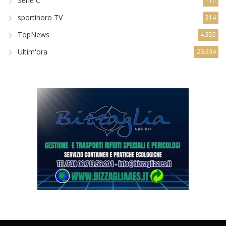
Serie C
117
sportinoro TV
314
TopNews
4.355
Ultim'ora
29.334