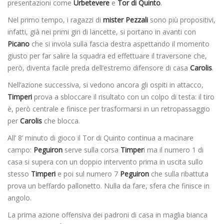
presentazioni come
Urbetevere
e
Tor di Quinto
.
Nel primo tempo, i ragazzi di
mister Pezzali
sono più propositivi,
infatti, già nei primi giri di lancette, si portano in avanti con
Picano
che si invola sulla fascia destra aspettando il momento
giusto per far salire la squadra ed effettuare il traversone che,
però, diventa facile preda dell’estremo difensore di casa
Carolis
.
Nell’azione successiva, si vedono ancora gli ospiti in attacco,
Timperi
prova a sbloccare il risultato con un colpo di testa: il tiro
è, però centrale e finisce per trasformarsi in un retropassaggio
per
Carolis
che blocca.
All’ 8’ minuto di gioco il Tor di Quinto continua a macinare
campo:
Peguiron
serve sulla corsa
Timper
i ma il numero 1 di
casa si supera con un doppio intervento prima in uscita sullo
stesso
Timperi
e poi sul numero 7
Peguiron
che sulla ribattuta
prova un beffardo pallonetto. Nulla da fare, sfera che finisce in
angolo.
La prima azione offensiva dei padroni di casa in maglia bianca