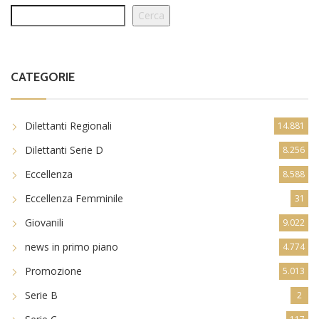
Cerca
CATEGORIE
Dilettanti Regionali
14.881
Dilettanti Serie D
8.256
Eccellenza
8.588
Eccellenza Femminile
31
Giovanili
9.022
news in primo piano
4.774
Promozione
5.013
Serie B
2