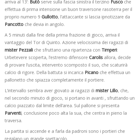
arriva al 13’:
Butò
serve sulla fascia sinistra il terzino
Fusco
che
effettua di prima intensione un buon traversone rasoterra per il
proprio numero 9
Gullotto
, l’attaccante si lascia ipnotizzare da
Pancotto
che devia in angolo.
A 5 minuti dalla fine della prima frazione di gioco, arriva il
vantaggio del Tor di Quinto. Azione velocissima dei ragazzi di
mister Pezzali
che sfruttano una ripartenza con
Timperi
:
Urbetevere scoperta, l’estremo difensore
Carolis
allora, decide
di provare l’uscita, intervento scomposto il suo, che scaturirà
calcio di rigore. Della battuta si incarica
Picano
che effettua un
pallonetto che spiazza completamente il portiere.
L’intervallo sembra aver giovato ai ragazzi di
mister Lillo
, che,
nel secondo minuto di gioco, si portano in avanti , sfruttando un
calcio piazzato dal limite dell’area. Sul pallone si presenta
Parventi
, conclusione poco alta la sua, che centra in pieno la
traversa.
La partita si accende e a farla da padroni sono i portieri che
regalano un grande spettacolo.