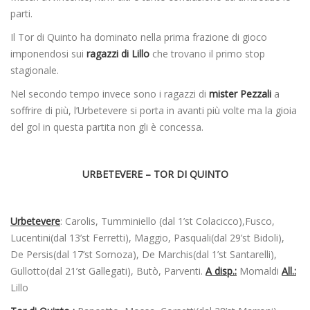
parti.
Il Tor di Quinto ha dominato nella prima frazione di gioco
imponendosi sui
ragazzi di Lillo
che trovano il primo stop
stagionale.
Nel secondo tempo invece sono i ragazzi di
mister Pezzali
a
soffrire di più, l’Urbetevere si porta in avanti più volte ma la gioia
del gol in questa partita non gli è concessa.
URBETEVERE – TOR DI QUINTO
Urbetevere
: Carolis, Tumminiello (dal 1’st Colacicco),Fusco,
Lucentini(dal 13’st Ferretti), Maggio, Pasquali(dal 29’st Bidoli),
De Persis(dal 17’st Sornoza), De Marchis(dal 1’st Santarelli),
Gullotto(dal 21’st Gallegati), Butò, Parventi.
A disp.:
Momaldi
All.:
Lillo