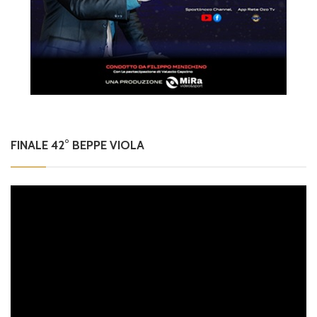
FINALE 42° BEPPE VIOLA
Video
Player
00:00
04:19