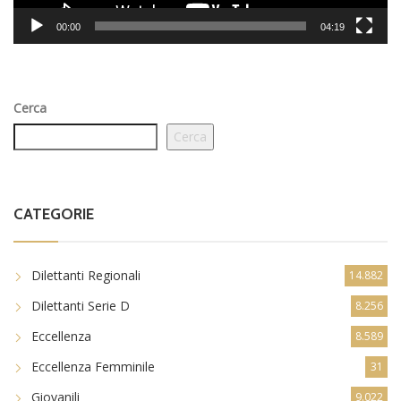
Cerca
Cerca
CATEGORIE
Dilettanti Regionali
14.882
Dilettanti Serie D
8.256
Eccellenza
8.589
Eccellenza Femminile
31
Giovanili
9.022
news in primo piano
4.776
Promozione
5.014