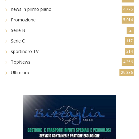
Serie B
2
Serie C
117
sportinoro TV
314
TopNews
4.356
Ultim'ora
29.336