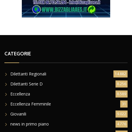
CATEGORIE
Dilettanti Regionali
14.882
Dilettanti Serie D
8.256
Eccellenza
8.589
Eccellenza Femminile
31
Giovanili
9.022
news in primo piano
4.776
Promozione
5.014
Serie B
2