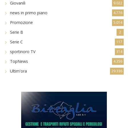
Giovanili
9.022
news in primo piano
4.776
Promozione
5.014
Serie B
2
Serie C
117
sportinoro TV
314
TopNews
4.356
Ultim'ora
29.336