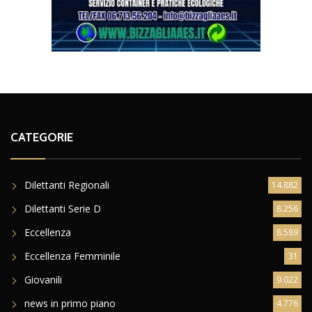
CATEGORIE
Dilettanti Regionali
14.882
Dilettanti Serie D
8.256
Eccellenza
8.589
Eccellenza Femminile
31
Giovanili
9.022
news in primo piano
4.776