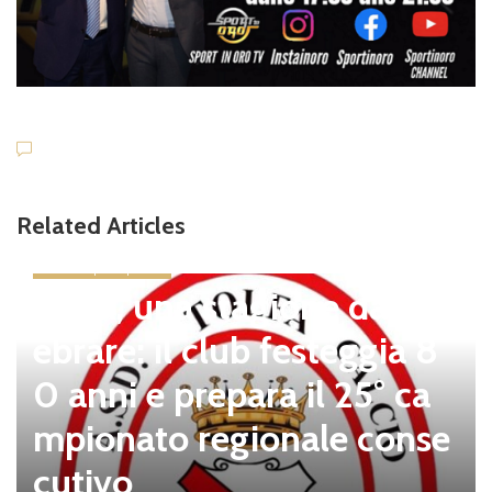
Related Articles
news in primo piano
Tolfa, una stagione da cel
ebrare: il club festeggia 8
0 anni e prepara il 25° ca
mpionato regionale conse
cutivo