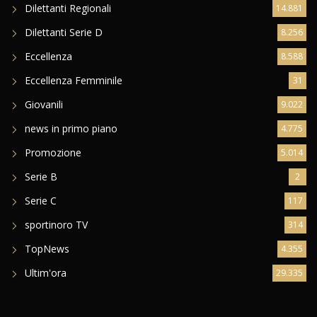
Dilettanti Regionali
14.881
Dilettanti Serie D
8.256
Eccellenza
8.588
Eccellenza Femminile
31
Giovanili
9.022
news in primo piano
4.775
Promozione
5.014
Serie B
2
Serie C
117
sportinoro TV
314
TopNews
4.355
Ultim'ora
29.335