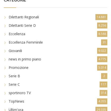
Dilettanti Regionali
14.881
Dilettanti Serie D
8.256
Eccellenza
8.588
Eccellenza Femminile
31
Giovanili
9.022
news in primo piano
4.775
Promozione
5.014
Serie B
2
Serie C
117
sportinoro TV
314
TopNews
4.355
Ultim'ora
29.335