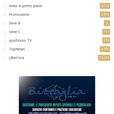
news in primo piano
4.774
Promozione
5.013
Serie B
2
Serie C
117
sportinoro TV
314
TopNews
4.355
Ultim'ora
29.334