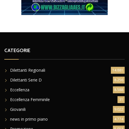
CATEGORIE
Dilettanti Regionali
14.881
Dilettanti Serie D
8.256
Eccellenza
8.588
Eccellenza Femminile
31
Giovanili
9.022
news in primo piano
4.774
Promozione
5.013