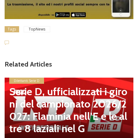
Tags
TopNews
Related Articles
Dilettanti Serie D
Serie D, ufficializzati i giro
ni del campionato 2026/2
027: Flaminia nell’E e le al
tre 8 laziali nel G