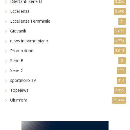
Dilettanti Serie D
8.256
Eccellenza
8.588
Eccellenza Femminile
31
Giovanili
9.022
news in primo piano
4.774
Promozione
5.013
Serie B
2
Serie C
117
sportinoro TV
314
TopNews
4.355
Ultim'ora
29.334