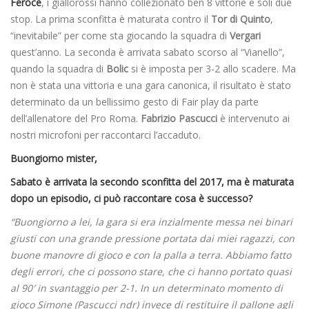
Feroce
, i giallorossi hanno collezionato ben 8 vittorie e soli due
stop. La prima sconfitta è maturata contro il
Tor di Quinto
,
“inevitabile” per come sta giocando la squadra di
Vergari
quest’anno. La seconda è arrivata sabato scorso al “Vianello”,
quando la squadra di
Bolic
si è imposta per 3-2 allo scadere. Ma
non è stata una vittoria e una gara canonica, il risultato è stato
determinato da un bellissimo gesto di Fair play da parte
dell’allenatore del Pro Roma.
Fabrizio Pascucci
è intervenuto ai
nostri microfoni per raccontarci l’accaduto.
Buongiorno mister,
Sabato è arrivata la secondo sconfitta del 2017, ma è maturata
dopo un episodio, ci può raccontare cosa è successo?
“Buongiorno a lei, la gara si era inzialmente messa nei binari
giusti con una grande pressione portata dai miei ragazzi, con
buone manovre di gioco e con la palla a terra. Abbiamo fatto
degli errori, che ci possono stare, che ci hanno portato quasi
al 90′ in svantaggio per 2-1. In un determinato momento di
gioco Simone (Pascucci ndr) invece di restituire il pallone agli