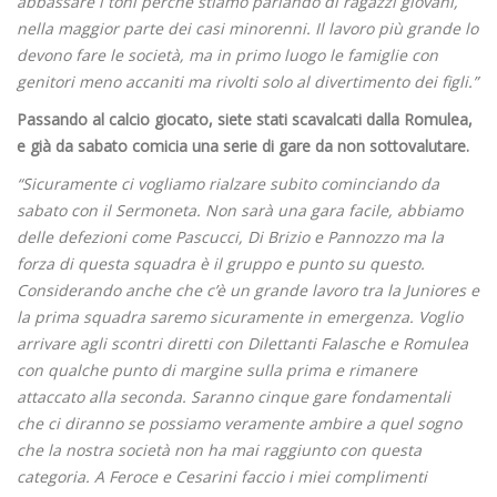
abbassare i toni perché stiamo parlando di ragazzi giovani,
nella maggior parte dei casi minorenni. Il lavoro più grande lo
devono fare le società, ma in primo luogo le famiglie con
genitori meno accaniti ma rivolti solo al divertimento dei figli.”
Passando al calcio giocato, siete stati scavalcati dalla Romulea,
e già da sabato comicia una serie di gare da non sottovalutare.
“Sicuramente ci vogliamo rialzare subito cominciando da
sabato con il Sermoneta. Non sarà una gara facile, abbiamo
delle defezioni come Pascucci, Di Brizio e Pannozzo ma la
forza di questa squadra è il gruppo e punto su questo.
Considerando anche che c’è un grande lavoro tra la Juniores e
la prima squadra saremo sicuramente in emergenza. Voglio
arrivare agli scontri diretti con Dilettanti Falasche e Romulea
con qualche punto di margine sulla prima e rimanere
attaccato alla seconda. Saranno cinque gare fondamentali
che ci diranno se possiamo veramente ambire a quel sogno
che la nostra società non ha mai raggiunto con questa
categoria. A Feroce e Cesarini faccio i miei complimenti