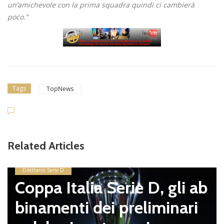
un’amichevole con la prima squadra quindi ci cambierà
poco.”
Tags
TopNews
Related Articles
Dilettanti Serie D
Coppa Italia Serie D, gli ab
binamenti dei preliminari