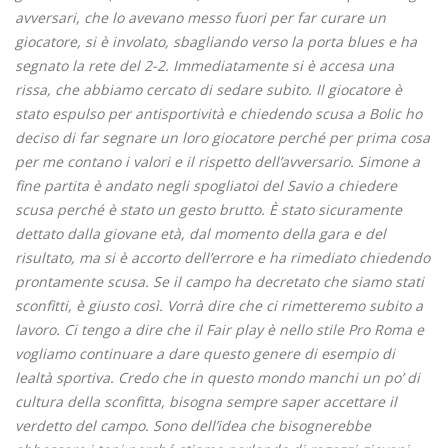
avversari, che lo avevano messo fuori per far curare un
giocatore, si è involato, sbagliando verso la porta blues e ha
segnato la rete del 2-2. Immediatamente si è accesa una
rissa, che abbiamo cercato di sedare subito. Il giocatore è
stato espulso per antisportività e chiedendo scusa a Bolic ho
deciso di far segnare un loro giocatore perché per prima cosa
per me contano i valori e il rispetto dell’avversario. Simone a
fine partita è andato negli spogliatoi del Savio a chiedere
scusa perché è stato un gesto brutto. È stato sicuramente
dettato dalla giovane età, dal momento della gara e del
risultato, ma si è accorto dell’errore e ha rimediato chiedendo
prontamente scusa. Se il campo ha decretato che siamo stati
sconfitti, è giusto così. Vorrà dire che ci rimetteremo subito a
lavoro. Ci tengo a dire che il Fair play è nello stile Pro Roma e
vogliamo continuare a dare questo genere di esempio di
lealtà sportiva. Credo che in questo mondo manchi un po’ di
cultura della sconfitta, bisogna sempre saper accettare il
verdetto del campo. Sono dell’idea che bisognerebbe