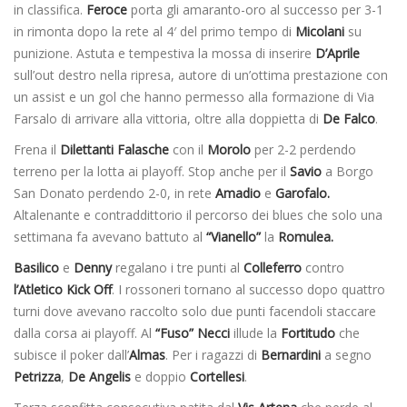
in classifica.
Feroce
porta gli amaranto-oro al successo per 3-1
in rimonta dopo la rete al 4′ del primo tempo di
Micolani
su
punizione. Astuta e tempestiva la mossa di inserire
D’Aprile
sull’out destro nella ripresa, autore di un’ottima prestazione con
un assist e un gol che hanno permesso alla formazione di Via
Farsalo di arrivare alla vittoria, oltre alla doppietta di
De Falco
.
Frena il
Dilettanti Falasche
con il
Morolo
per 2-2 perdendo
terreno per la lotta ai playoff. Stop anche per il
Savio
a Borgo
San Donato perdendo 2-0, in rete
Amadio
e
Garofalo.
Altalenante e contraddittorio il percorso dei blues che solo una
settimana fa avevano battuto al
“Vianello”
la
Romulea.
Basilico
e
Denny
regalano i tre punti al
Colleferro
contro
l’Atletico Kick Off
. I rossoneri tornano al successo dopo quattro
turni dove avevano raccolto solo due punti facendoli staccare
dalla corsa ai playoff. Al
“Fuso” Necci
illude la
Fortitudo
che
subisce il poker dall’
Almas
. Per i ragazzi di
Bernardini
a segno
Petrizza
,
De Angelis
e doppio
Cortellesi
.