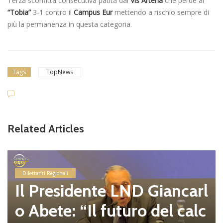
Terza sconfitta consecutiva patita dal
Vis Artena
che perde al
“Tobia”
3-1 contro il
Campus Eur
mettendo a rischio sempre di
più la permanenza in questa categoria.
Tags
TopNews
Related Articles
Dilettanti Regionali
Il Presidente LND Giancarl
o Abete: “Il futuro del calc