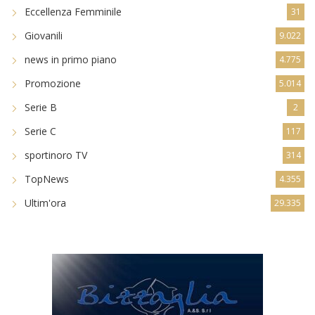
Eccellenza Femminile
31
Giovanili
9.022
news in primo piano
4.775
Promozione
5.014
Serie B
2
Serie C
117
sportinoro TV
314
TopNews
4.355
Ultim'ora
29.335