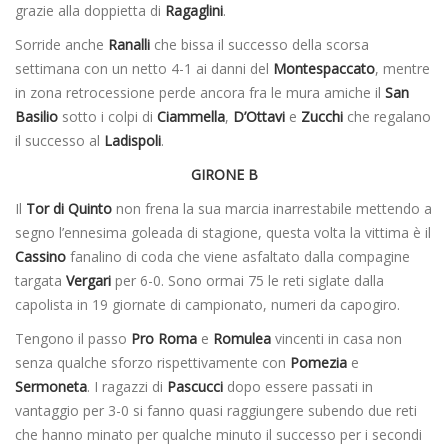
grazie alla doppietta di
Ragaglini
.
Sorride anche
Ranalli
che bissa il successo della scorsa
settimana con un netto 4-1 ai danni del
Montespaccato
, mentre
in zona retrocessione perde ancora fra le mura amiche il
San
Basilio
sotto i colpi di
Ciammella
,
D’Ottavi
e
Zucchi
che regalano
il successo al
Ladispoli
.
GIRONE B
Il
Tor di Quinto
non frena la sua marcia inarrestabile mettendo a
segno l’ennesima goleada di stagione, questa volta la vittima è il
Cassino
fanalino di coda che viene asfaltato dalla compagine
targata
Vergari
per 6-0. Sono ormai 75 le reti siglate dalla
capolista in 19 giornate di campionato, numeri da capogiro.
Tengono il passo
Pro Roma
e
Romulea
vincenti in casa non
senza qualche sforzo rispettivamente con
Pomezia
e
Sermoneta
. I ragazzi di
Pascucci
dopo essere passati in
vantaggio per 3-0 si fanno quasi raggiungere subendo due reti
che hanno minato per qualche minuto il successo per i secondi