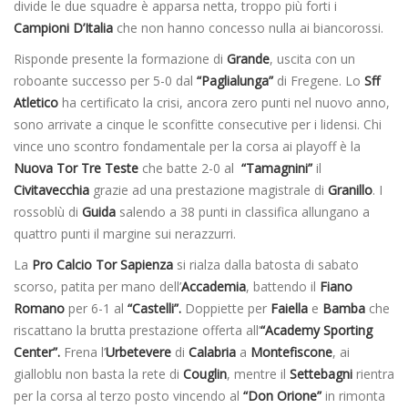
divide le due squadre è apparsa netta, troppo più forti i
Campioni D’Italia
che non hanno concesso nulla ai biancorossi.
Risponde presente la formazione di
Grande
, uscita con un
roboante successo per 5-0 dal
“Paglialunga”
di Fregene. Lo
Sff
Atletico
ha certificato la crisi, ancora zero punti nel nuovo anno,
sono arrivate a cinque le sconfitte consecutive per i lidensi. Chi
vince uno scontro fondamentale per la corsa ai playoff è la
Nuova Tor Tre Teste
che batte 2-0 al
“Tamagnini”
il
Civitavecchia
grazie ad una prestazione magistrale di
Granillo
. I
rossoblù di
Guida
salendo a 38 punti in classifica allungano a
quattro punti il margine sui nerazzurri.
La
Pro Calcio Tor Sapienza
si rialza dalla batosta di sabato
scorso, patita per mano dell’
Accademia
, battendo il
Fiano
Romano
per 6-1 al
“Castelli”.
Doppiette per
Faiella
e
Bamba
che
riscattano la brutta prestazione offerta all’
“Academy Sporting
Center”.
Frena l’
Urbetevere
di
Calabria
a
Montefiscone
, ai
gialloblu non basta la rete di
Couglin
, mentre il
Settebagni
rientra
per la corsa al terzo posto vincendo al
“Don Orione”
in rimonta