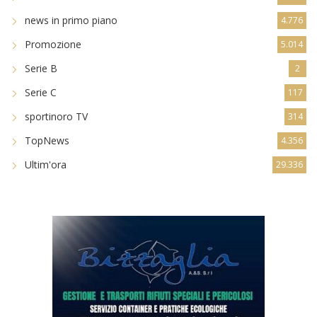
news in primo piano
4.776
Promozione
5.014
Serie B
2
Serie C
117
sportinoro TV
314
TopNews
4.356
Ultim'ora
29.336