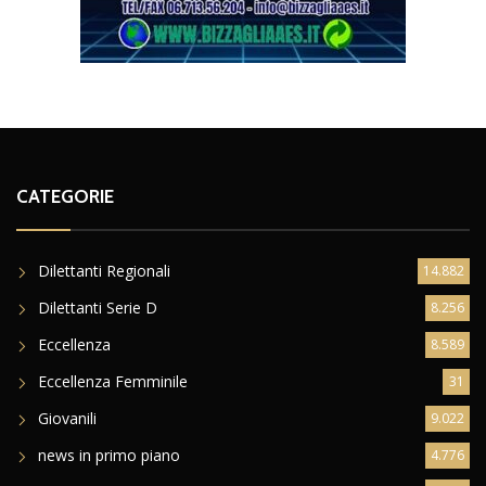
CATEGORIE
Dilettanti Regionali
14.882
Dilettanti Serie D
8.256
Eccellenza
8.589
Eccellenza Femminile
31
Giovanili
9.022
news in primo piano
4.776