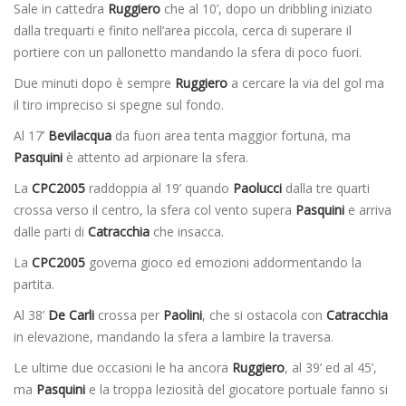
Sale in cattedra
Ruggiero
che al 10’, dopo un dribbling iniziato
dalla trequarti e finito nell’area piccola, cerca di superare il
portiere con un pallonetto mandando la sfera di poco fuori.
Due minuti dopo è sempre
Ruggiero
a cercare la via del gol ma
il tiro impreciso si spegne sul fondo.
Al 17’
Bevilacqua
da fuori area tenta maggior fortuna, ma
Pasquini
è attento ad arpionare la sfera.
La
CPC2005
raddoppia al 19’ quando
Paolucci
dalla tre quarti
crossa verso il centro, la sfera col vento supera
Pasquini
e arriva
dalle parti di
Catracchia
che insacca.
La
CPC2005
governa gioco ed emozioni addormentando la
partita.
Al 38’
De Carli
crossa per
Paolini
, che si ostacola con
Catracchia
in elevazione, mandando la sfera a lambire la traversa.
Le ultime due occasioni le ha ancora
Ruggiero
, al 39’ ed al 45’,
ma
Pasquini
e la troppa leziosità del giocatore portuale fanno si