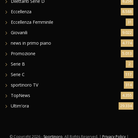
Dilettanti Serie D
8.256
Eccellenza
8.588
Eccellenza Femminile
31
Giovanili
9.022
news in primo piano
4.774
Promozione
5.013
Serie B
2
Serie C
117
sportinoro TV
314
TopNews
4.355
Ultim'ora
29.334