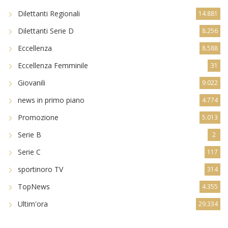
Dilettanti Regionali
14.881
Dilettanti Serie D
8.256
Eccellenza
8.588
Eccellenza Femminile
31
Giovanili
9.022
news in primo piano
4.774
Promozione
5.013
Serie B
2
Serie C
117
sportinoro TV
314
TopNews
4.355
Ultim'ora
29.334