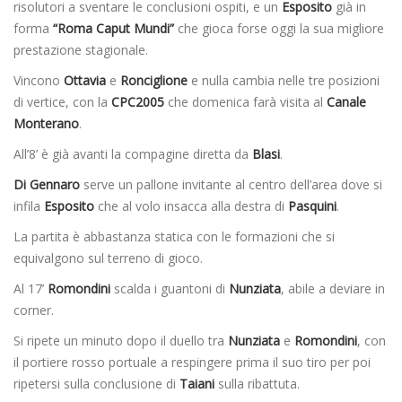
risolutori a sventare le conclusioni ospiti, e un
Esposito
già in
forma
“Roma Caput Mundi”
che gioca forse oggi la sua migliore
prestazione stagionale.
Vincono
Ottavia
e
Ronciglione
e nulla cambia nelle tre posizioni
di vertice, con la
CPC2005
che domenica farà visita al
Canale
Monterano
.
All’8’ è già avanti la compagine diretta da
Blasi
.
Di Gennaro
serve un pallone invitante al centro dell’area dove si
infila
Esposito
che al volo insacca alla destra di
Pasquini
.
La partita è abbastanza statica con le formazioni che si
equivalgono sul terreno di gioco.
Al 17’
Romondini
scalda i guantoni di
Nunziata
, abile a deviare in
corner.
Si ripete un minuto dopo il duello tra
Nunziata
e
Romondini
, con
il portiere rosso portuale a respingere prima il suo tiro per poi
ripetersi sulla conclusione di
Taiani
sulla ribattuta.