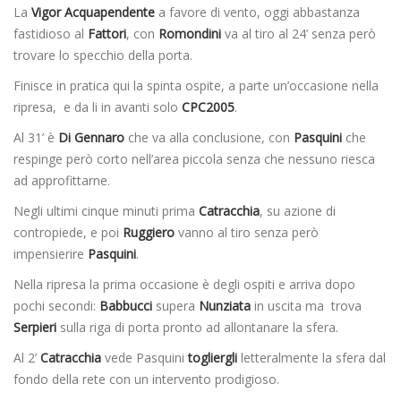
La
Vigor Acquapendente
a favore di vento, oggi abbastanza
fastidioso al
Fattori
, con
Romondini
va al tiro al 24’ senza però
trovare lo specchio della porta.
Finisce in pratica qui la spinta ospite, a parte un’occasione nella
ripresa, e da li in avanti solo
CPC2005
.
Al 31’ è
Di Gennaro
che va alla conclusione, con
Pasquini
che
respinge però corto nell’area piccola senza che nessuno riesca
ad approfittarne.
Negli ultimi cinque minuti prima
Catracchia
, su azione di
contropiede, e poi
Ruggiero
vanno al tiro senza però
impensierire
Pasquini
.
Nella ripresa la prima occasione è degli ospiti e arriva dopo
pochi secondi:
Babbucci
supera
Nunziata
in uscita ma trova
Serpieri
sulla riga di porta pronto ad allontanare la sfera.
Al 2’
Catracchia
vede Pasquini
togliergli
letteralmente la sfera dal
fondo della rete con un intervento prodigioso.