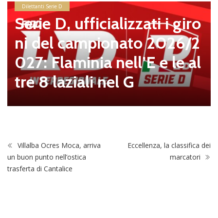
icializzati i giro
pionato 2026/2
news in primo piano
ia nell’E e le al
Ostiamare,
i nel G
ssi è il nuo
el club
Villalba Ocres Moca, arriva
Eccellenza, la classifica dei
un buon punto nell’ostica
marcatori
trasferta di Cantalice