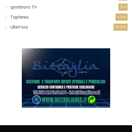
sportinoro TV
314
TopNews
4.356
Ultim'ora
29.336