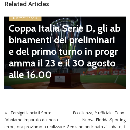
Related Articles
pagnano
sosta: B
alia Serie D, gli ab
mirino, 
ti dei preliminari
ello con 
rimo turno in progr
zei semp
 23 e il 30 agosto
.00
Tersigni lancia il Sora:
Eccellenza, è ufficiale: Team
“Abbiamo imparato dai nostri
Nuova Florida-Sporting
errori, ora proviamo a realizzare
Genzano anticipata al sabato, il
un sogno”
Latina Scalo Sermoneta emigra