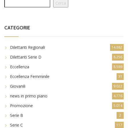
CATEGORIE
Dilettanti Regionali
14.882
Dilettanti Serie D
8.256
Eccellenza
8.589
Eccellenza Femminile
31
Giovanili
9.022
news in primo piano
4.776
Promozione
5.014
Serie B
2
Serie C
117