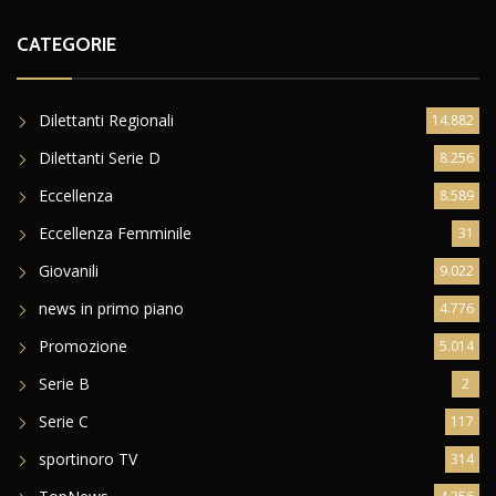
CATEGORIE
Dilettanti Regionali
14.882
Dilettanti Serie D
8.256
Eccellenza
8.589
Eccellenza Femminile
31
Giovanili
9.022
news in primo piano
4.776
Promozione
5.014
Serie B
2
Serie C
117
sportinoro TV
314
TopNews
4.356