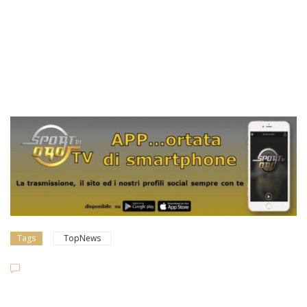
Tags
TopNews
Dilettanti Serie D
Viterbes