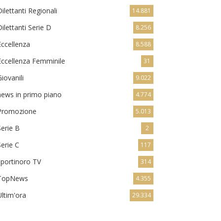
Dilettanti Regionali
14.881
Dilettanti Serie D
8.256
Eccellenza
8.588
Eccellenza Femminile
31
Giovanili
9.022
news in primo piano
4.774
Promozione
5.013
Serie B
2
Serie C
117
sportinoro TV
314
TopNews
4.355
Ultim'ora
29.334