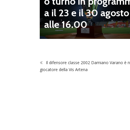
o turno in program
diletta
a il 23 e il 30 agosto
 da serv
alle 16.00
 vivai”
Il difensore classe 2002 Damiano Varano è 
giocatore della Vis Artena