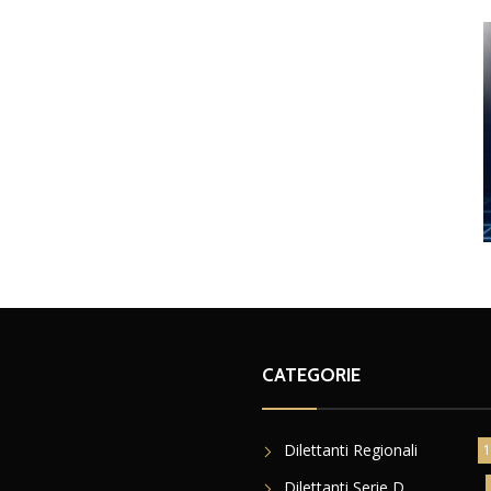
CATEGORIE
Dilettanti Regionali
1
Dilettanti Serie D