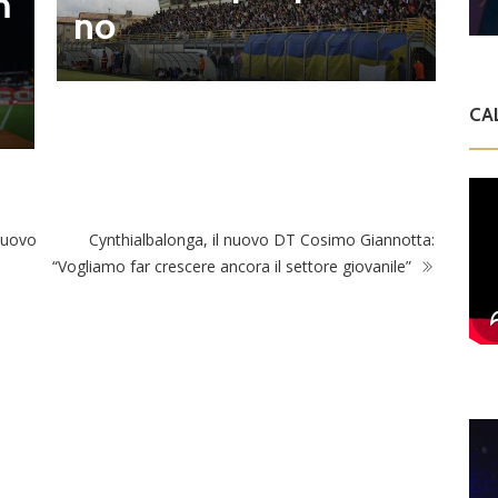
m
n
no
l
CA
nuovo
Cynthialbalonga, il nuovo DT Cosimo Giannotta:
“Vogliamo far crescere ancora il settore giovanile”