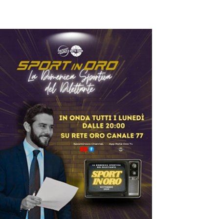
ilettanti Serie D
erie D, ufficializzati
 gironi del campiona
o 2026/2027: Flami
news in primo pian