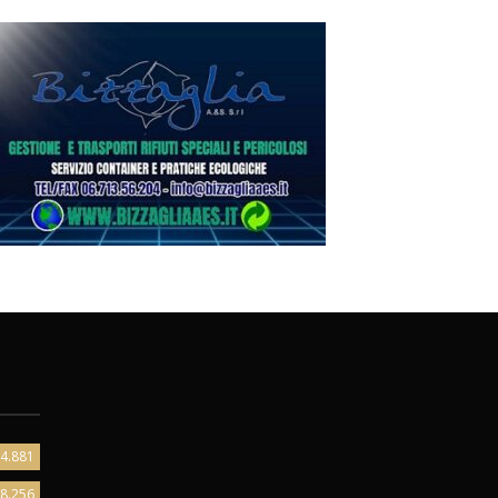
4.881
8.256