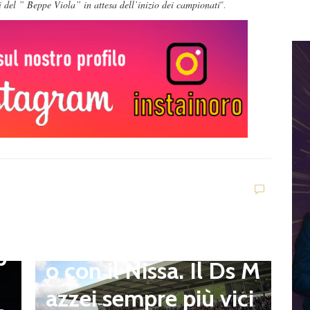
 del ” Beppe Viola” in attesa dell’inizio dei campionati
“.
Dilettanti Serie D
Viterbese (Certosa V.
Campagnano), merca
to senza sosta: Busat
to e Sosa nel mirino,
D
,
S
Balla accende il duell
p
i
o con il Nissa. Il Ds M
t
azzei sempre più vici