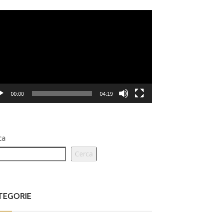
eo
er
00:00
04:19
ca
Cerca
TEGORIE