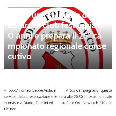
news in primo piano
Tolfa, una stagione da cel
ebrare: il club festeggia 8
0 anni e prepara il 25° ca
mpionato regionale conse
cutivo
XXXV Torneo Beppe Viola, il
Virtus Campagnano, questa
servizio della presentazione e le
sera alle 20:30 il nostro speciale
interviste a Diario, Zibellini ed
su Rete Oro News (ch 210)
Eleuteri