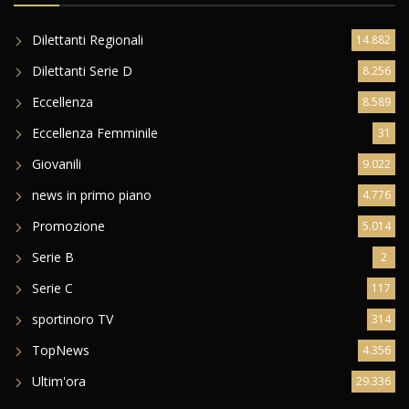
Dilettanti Regionali
14.882
Dilettanti Serie D
8.256
Eccellenza
8.589
Eccellenza Femminile
31
Giovanili
9.022
news in primo piano
4.776
Promozione
5.014
Serie B
2
Serie C
117
sportinoro TV
314
TopNews
4.356
Ultim'ora
29.336