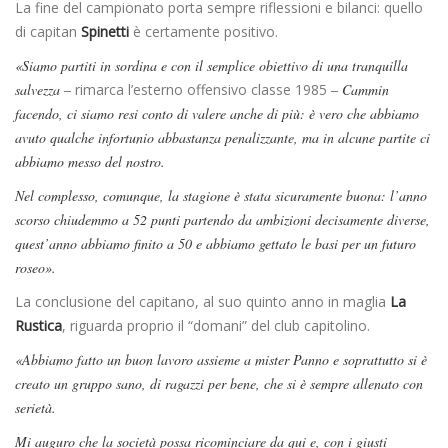
La fine del campionato porta sempre riflessioni e bilanci: quello
di capitan
Spinetti
è certamente positivo.
«Siamo partiti in sordina e con il semplice obiettivo di una tranquilla
salvezza –
rimarca l’esterno offensivo classe 1985
– Cammin
facendo, ci siamo resi conto di valere anche di più: è vero che abbiamo
avuto qualche infortunio abbastanza penalizzante, ma in alcune partite ci
abbiamo messo del nostro.
Nel complesso, comunque, la stagione è stata sicuramente buona: l’anno
scorso chiudemmo a 52 punti partendo da ambizioni decisamente diverse,
quest’anno abbiamo finito a 50 e abbiamo gettato le basi per un futuro
roseo».
La conclusione del capitano, al suo quinto anno in maglia
La
Rustica
, riguarda proprio il “domani” del club capitolino.
«Abbiamo fatto un buon lavoro assieme a mister Panno e soprattutto si è
creato un gruppo sano, di ragazzi per bene, che si è sempre allenato con
serietà.
Mi auguro che la società possa ricominciare da qui e, con i giusti