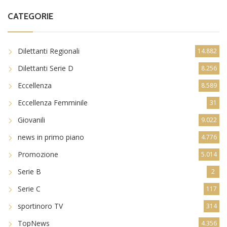
CATEGORIE
Dilettanti Regionali
14.882
Dilettanti Serie D
8.256
Eccellenza
8.589
Eccellenza Femminile
31
Giovanili
9.022
news in primo piano
4.776
Promozione
5.014
Serie B
2
Serie C
117
sportinoro TV
314
TopNews
4.356