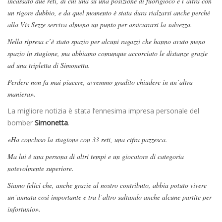
incassato due reti, di cui una su una posizione di fuorigioco e l’altra con
un rigore dubbio, e da quel momento è stata dura rialzarsi anche perché
alla Vis Sezze serviva almeno un punto per assicurarsi la salvezza.
Nella ripresa c’è stato spazio per alcuni ragazzi che hanno avuto meno
spazio in stagione, ma abbiamo comunque accorciato le distanze grazie
ad una tripletta di Simonetta.
Perdere non fa mai piacere, avremmo gradito chiudere in un’altra
maniera».
La migliore notizia è stata l’ennesima impresa personale del
bomber
Simonetta
.
«Ha concluso la stagione con 33 reti, una cifra pazzesca.
Ma lui è una persona di altri tempi e un giocatore di categoria
notevolmente superiore.
Siamo felici che, anche grazie al nostro contributo, abbia potuto vivere
un’annata così importante e tra l’altro saltando anche alcune partite per
infortunio».